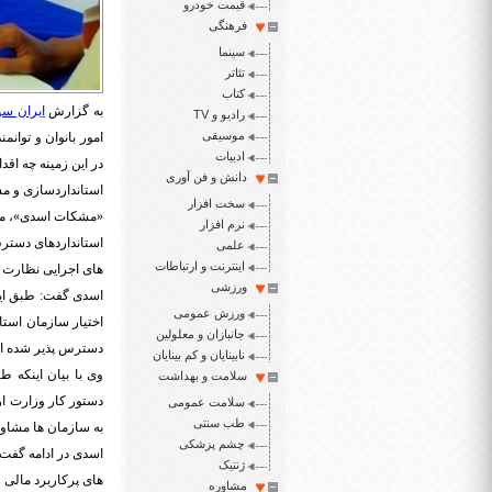
قیمت خودرو
فرهنگی
سینما
تئاتر
کتاب
به گزارش
ایران سپ
رادیو و TV
موسیقی
امور بانوان و توان
ادبیات
در این زمینه چه اق
دانش و فن آوری
استانداردسازی و م
سخت افزار
نرم افزار
استانداردهای دسترس
علمی
اینترنت و ارتباطات
های اجرایی نظارت ک
ورزشی
اسدی گفت: طبق این 
ورزش عمومی
اختیار سازمان استان
جانبازان و معلولین
دسترس پذیر شده ا
نابینایان و کم بینایان
وی با بیان اینکه 
سلامت و بهداشت
دستور کار وزارت ارت
سلامت عمومی
طب سنتی
به سازمان ها مشاور
چشم پزشکی
اسدی در ادامه گفت: 
ژنتیک
های پرکاربرد مالی و
مشاوره