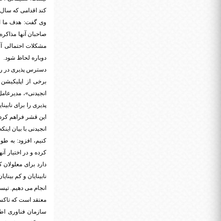
کند اقدامی که سال 
وی گفت: هدف ما این
صاحبان آنها مذاکر
مشکلات احتمالی آن
دوباره لحاظ شود.
دسترس پذیری در ر
برخی از اپلیکیشن
انجیدنی»، مدیرعام
پذیری را برای نابی
این قشر فراهم کرده 
انجیدنی با بیان ای
کنیم، افزود: به طور
کرده و در اختیار آن
دارد برای معلولان 
نابینایان و کم بینا
انجام می دهیم. تپ
معتقد است که تاکسی
سازمان فناوری اطلا