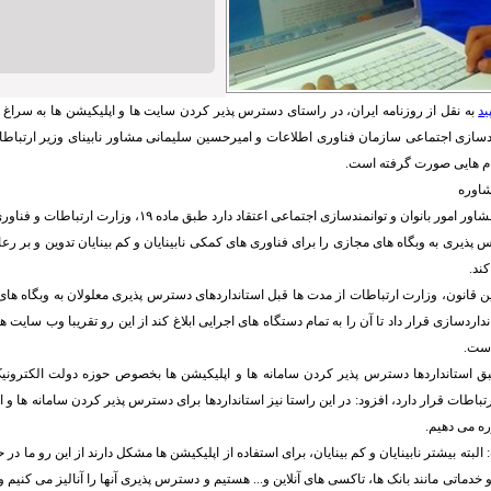
ید
به نقل از روزنامه ایران، در راستای دسترس پذیر کردن سایت ها و اپلیکیشن ها به سر
مندسازی اجتماعی سازمان فناوری اطلاعات و امیرحسین سلیمانی مشاور نابینای وزیر ارتباطا
دام هایی صورت گرفته است.
شاوره
«مشکات اسدی»، مشاور امور بانوان و توانمندسازی اجتماعی اعتقاد دار
 پذیری به وبگاه های مجازی را برای فناوری های کمکی نابینایان و کم بینایان تدوین و بر ر
ند.
قانون، وزارت ارتباطات از مدت ها قبل استانداردهای دسترس پذیری معلولان به وبگاه های
داردسازی قرار داد تا آن را به تمام دستگاه های اجرایی ابلاغ کند از این رو تقریبا وب سایت 
ست.
طبق استانداردها دسترس پذیر کردن سامانه ها و اپلیکیشن ها بخصوص حوزه دولت الکترونیک
باطات قرار دارد، افزود: در این راستا نیز استانداردها برای دسترس پذیر کردن سامانه ها و ا
ه می دهیم.
البته بیشتر نابینایان و کم بینایان، برای استفاده از اپلیکیشن ها مشکل دارند از این رو ما د
 خدماتی مانند بانک ها، تاکسی های آنلاین و... هستیم و دسترس پذیری آنها را آنالیز می کنیم و 