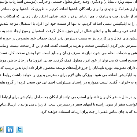
ران سپید ویژه نابینایان) و دیگری وحید رجبلو معلول جسمی و حرکتی (موسس استارتاپ توانیتو
اری هم امکان جدیدی را برای رانندگان ناشنوا اضافه کردیم به طوری که ناشنوا بودن مسافر به
ند از طریق چت و پیامک با هم ارتباط برقرار کنند. فدایی اعتقاد دارد زمانی که امکانات وی
یان را به اپلیکیشن تپسی اضافه کردیم، نه تنها از سمت خود این افراد با استقبال مواجه شدی
جتماعی، رسانه ها و نهادهای فعال در این حوزه شکل گرفت. استقبال و موج ایجاد شده به حدی
یکیشن های فعال و پرکاربرد نیز به سمت دسترس پذیر کردن خدمات خود بخصوص در حوزه افرا
ا دسترس پذیر کردن اپلیکیشن سخت و هزینه بر است، گفت: انجام این کار سخت نیست و مانند 
کیشن و خدمات انجام می شود، نیازمند صرف زمان و منابع است. تنها بخش سخت کار، تس
 صحیح است که می توان از خود افراد معلول کمک گرفت. فدایی افزود: ما در حال حاضر، م
 دارای معلولیت بویژه نابینایان را جزو فرآیندهای توسعه محصول قرار داده ایم؛ بدین ترتیب ک
به اپلیکیشن اضافه می شود، ویژگی های لازم برای دسترس پذیری را خواهد داشت.روابط ع
اره به «ایران» گفت: اسنپ همواره در راستای مسئولیت اجتماعی خود سعی کرده از گروه ه
رد در حال حاضر کاربران ناشنوای اسنپ می توانند از امکان چت داخل اپلیکیشن برای ارتباط اس
است سفر از سوی راننده تا انتهای سفر در دسترس است. کاربران می توانند با ارسال پیام 
ند که به جای تماس تلفنی از چت برای ارتباط استفاده خواهند کرد.