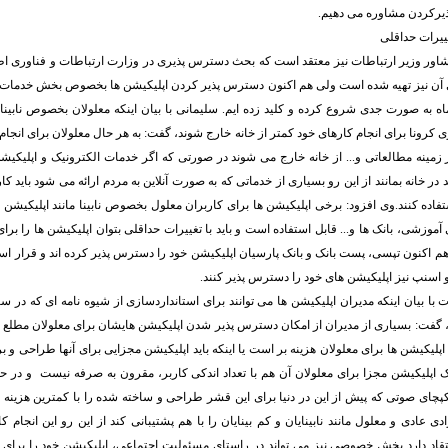
ذیرکردن مشاوره می دهیم.
ییرات حداقلی
اور وزیر ارتباطات نیز معتقد است که بحث دسترس پذیری در وزارت ارتباطات و فناوری اطل
ی آن نیز تهیه شده است ولی هم اکنون دسترس پذیر کردن اپلیکیشن ها بخصوص بخش خدمات د
اه به صورت جدی شروع کرده و کلید زده ایم. سلیمانی با بیان اینکه معلولان بخصوص نابینایان 
ی کرونا برای انجام کارهای خود کمتر از خانه خارج شوند، گفت: به هر حال معلولان برای انجام
زمینه مطالعاتی و... از خانه خارج می شوند در صورتی که اگر خدمات الکترونیک و اپلیکیش
د در خانه بمانند از این رو بسیاری از خدماتی که به صورت آنلاین به مردم ارائه می شود باید ک
 استفاده کنند.وی افزود: برخی اپلیکیشن ها برای کاربران معلول بخصوص نابینا مانند اپلیکیش
 آموزشی، بانک ها و... قابل استفاده است و باید با تغییرات حداقلی بتوان اپلیکیشن ها را ب
 اکنون تپسی، پست بانک و بانک پارسیان اپلیکیشن خود را دسترس پذیر کرده اند و قرار اس
سنپ نیز اپلیکیشن های خود را دسترس پذیر کنند.
 با بیان اینکه مدیران اپلیکیشن ها می توانند برای استانداردسازی از شیوه نامه ای که در 
 گفت: بسیاری از مدیران از امکان دسترس پذیر شدن اپلیکیشن هایشان برای معلولان مطلع ن
لیکیشن ها برای معلولان هزینه بر است یا اینکه باید اپلیکیشن مجزایی برای آنها طراحی و ب
لیکیشن مجزا برای معلولان آن هم با تعداد اندکی کاربر، مقرون به صرفه نیست و در حالی
کپچای صوتی که پیش از این در دنیا برای این قشر طراحی و ساخته شده را با کمترین هزینه ب
دی عادی و معلول مانند نابینایان و کم بینایان را با هم پشتیبانی کند از این رو این انجام 
قاد دارد بخش خصوصی نیز می تواند در راستای مسئولیت اجتماعی، اپلیکیشن خود را برای