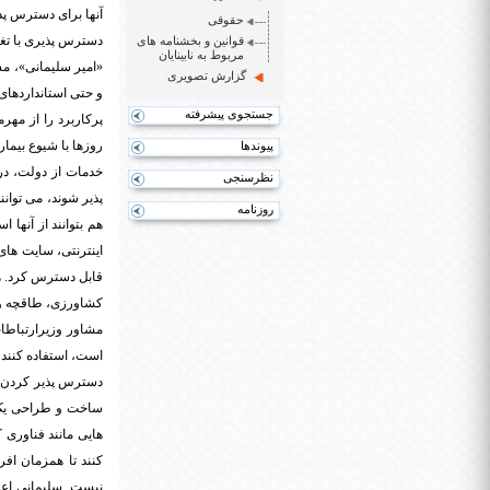
آنها برای دسترس پ
حقوقی
دسترس پذیری با تغ
قوانین و بخشنامه های
مربوط به نابینایان
«امیر سلیمانی»، مش
گزارش تصویری
و حتی استانداردها
جستجوی پیشرفته
پرکاربرد را از مهرم
روزها با شیوع بیمار
پیوندها
خدمات از دولت، در 
نظرسنجی
پذیر شوند، می توانن
روزنامه
هم بتوانند از آنها
اینترنتی، سایت های
قابل دسترس کرد. هم
کشاورزی، طاقچه و ا
مشاور وزیرارتباطات
است، استفاده کنند،
دسترس پذیر کردن اپ
ساخت و طراحی یک اپ
هایی مانند فناوری 
کنند تا همزمان افرا
نیست. سلیمانی اعت