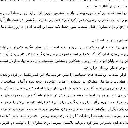
هاست در دنیا آغاز شده است.
 است که ببینیم کدام حوزه بیشتر نیاز به دسترس پذیری دارد از این رو از معلولان بازخور
ه و رایزنی می کنیم و در صورت قبول کردن برای دسترس پذیری اپلیکیشن، در تست های آنها
 رفع و برای معلولان قابل استفاده شود. فقط نکته مهم این است که در به روزرسانی ها 
استای مسئولیت اجتماعی
 های پرکاربرد برای معلولان دسترس پذیر شده است. پیام رسان «گپ» یکی از این اپل
ل پیام رسان داخلی گپ گفت: ما در نسخه عمومی پیام رسان گپ که اکثر کاربران از آن اس
نایان و ناشنوایان انجام ندادیم ولی با همکاری و مشاوره مجموعه های مردم نهاد معلولان نسخ
و در اختیار دوستان قرار دادیم.
نکه قرار است ما این نسخه های اختصاصی را طبق خواسته های این قشر تکمیل تر کرده و بعد
 قطع باید به نیازهای معلولان در استفاده از فناوری های روز توجه شود و آنها را متناسب با ت
ها قرار دهیم.وی در ادامه گفت: اپلیکیشن ها را می توان تنها با اضافه کردن برخی از ویژگی ها
کاربردی کرد. در همین راستا مجموعه ما نیز تلاش کرد تا با ارتباط گرفتن با مجموعه های ت
یان و دریافت مشاوره از آنها، پیام رسان گپ را برای این قشر فراهم کنیم و این کار را در جه
سی یکی دیگر از اپلیکیشن هاست که برای معلولان دسترس پذیر شده است. «مهرشید فدایی»،
 اینترنتی تپسی همیشه از نظرات کاربران برای توسعه و بهبود محصول استفاده می کند به هم
عات ایده دسترس پذیر کردن برنامه تاکسی اینترنتی برای معلولان را با توئیت دو کاربر یک