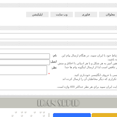
معلولان
فناوری
وب سایت
اپلیکیشن
اط خود با ایران سپید، در هنگام ارسال پیام این
نام:
 باشید:
ایمیل:
هین آمیز به هر شکل و با هر ادبیاتی با اخلاق و منش
 تناقض است لذا از ارسال اینگونه پیام ها جدا
نظر:
*
ی تکراری که دیگر مخاطبان آن را ارسال کرده اند