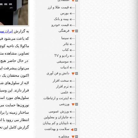
قیمت طلا و ارز
بورس
بیمه و بانک
قیمت خودرو
فرهنگی
به گزارش
ایران سپ
سینما
که باعث می‌شود فرد
تئاتر
ماکولا یک ناحیه ک
کتاب
تصاویر، مشاهده مناطق 
رادیو و TV
در حال حاضر هیچ در
موسیقی
ادبیات
می‌توان پیشرفت این 
دانش و فن آوری
اکنون محققان یک ش
سخت افزار
لایه از سلول‌های 
نرم افزار
قرار دارند. این وسی
علمی
سلول‌های مورد استف
اینترنت و ارتباطات
ورزشی
نورون‌ها حمایت می‌
ورزش عمومی
ساختار زمینه را برا
جانبازان و معلولین
انتظار می روود با ا
نابینایان و کم بینایان
گزارش کامل این تحقیقات در نشریه gineering
سلامت و بهداشت
مشاوره