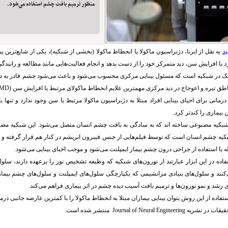
منظور ترمیم بافت چشم استفاده می‌شود.
ید
به نقل از ایرنا، دژنراسیون ماکولا یا انحطاط ماکولا (بخشی از شبکیه)، یکی از شایع‌تری
 با افزایش سن، دید متمرکز خود را از دست بدهد و انجام فعالیت‌هایی مانند مطالعه و رانند
وچک در شبکیه است که مسئول بینایی مرکزی محسوب می‌شود و باعث می‌شود چشم قادر به دی
تیره و اعوجاج در دید مرکزی مهمترین علایم انحطاط ماکولای مرتبط یا افزایش سن (AMD) محسوب می‌شود.
مانی برای احیای بینایی افراد مبتلا به دژنراسیون ماکولا مرتبط با سن وجود ندارد و تنها ب
بیماری را کندتر کرد.
بکیه مصنوعی ساخته اند که به سادگی به بافت چشم انسان متصل می‌شود. این شبکیه مص
شبکیه چشم انسان است که توسط فیلم‌هایی از جنس فیبرون ابریشم در کنار هم قرار گرفته 
له با استفاده از جراحی درون چشم بیمار ایمپلنت می‌شود و موجب احیای بینایی می‌شود.
اده در این ابزار عبارتند از نورون‌های شبکیه که وظیفه تشخیص نور را برعهده دارند، سلول
کنند و سلول‌های بنیادی مزانشیمی که یکپارچگی سلول‌های ایمپلنت و سلول‌های چشم بیمار 
ی رشد و نمو نورون‌ها و ترمیم بافت آسیب دیده چشم در اثر بیماری فراهم می‌کند.
ستفاده از این روش بتوان بینایی بیماران مبتلا به انحطاط ماکولا را با کمترین عارضه جانبی درم
Journal of Neural En منتشر شده است.