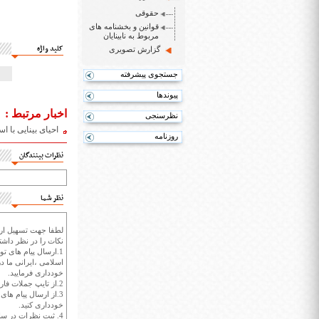
حقوقی
قوانین و بخشنامه های
مربوط به نابینایان
کلید واژه
گزارش تصویری
جستجوی پیشرفته
پیوندها
اخبار مرتبط :
نظرسنجی
احیای بینایی با 
روزنامه
نظرات بینندگان
نظر شما
لطفا جهت تسهیل ارتب
نکات را در نظر داشته
1.ارسال پیام های تو
اسلامی ،ایرانی ما در
خودداری فرمایید.
2.از تایپ جملات فارسی با حروف انگلیسی خودداری کنید.
3.از ارسال پیام ها
خودداری کنید.
4. ثبت نظرات در سايت ايران سپيد براي هر نظر حداکثر 400 واژه است.