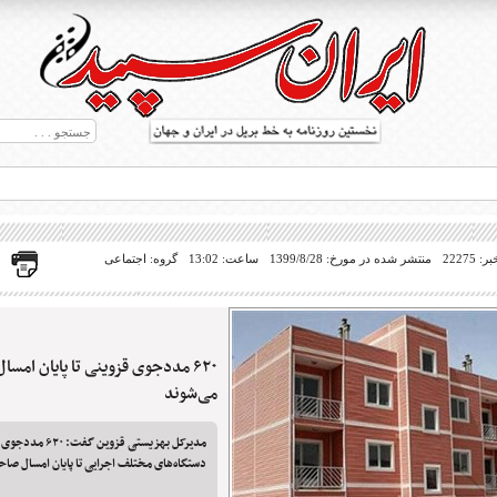
22275
منتشر شده در مورخ: 1399/8/28
ساعت: 13:02
گروه: اجتماعی
۶۲۰ مددجوی قزوینی تا پایان امس
ط بریل در جهان
می‌شوند
مدیرکل بهزیستی قزوین
دستگاه‌های مختلف اجرایی تا پایان امسال صا