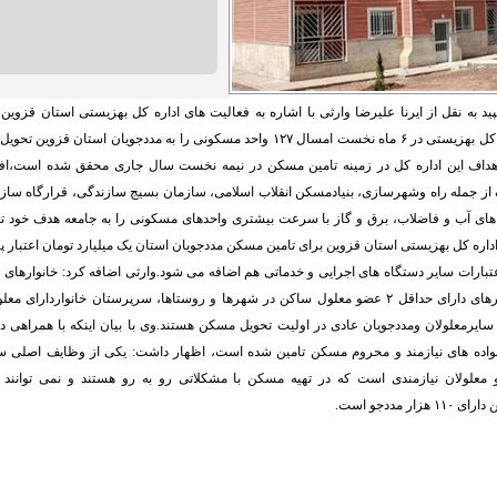
د به نقل از ایرنا علیرضا وارثی با اشاره به فعالیت های اداره کل بهزیستی استان قزوین
اظهار داشت: اداره کل بهزیستی در ۶ ماه نخست امسال ۱۲۷ واحد مسکونی را به مددجویان اس
 ۶۰ درصد اهداف این اداره کل در زمینه تامین مسکن در نیمه نخست سال جاری محقق شده است،اف
از جمله راه وشهرسازی، بنیادمسکن انقلاب اسلامی، سازمان بسیج سازندگی، قرارگاه سازند
 های آب و فاضلاب، برق و گاز با سرعت بیشتری واحدهای مسکونی را به جامعه هدف خود ت
اداره کل بهزیستی استان قزوین برای تامین مسکن مددجویان استان یک میلیارد تومان اعتبار 
 اعتبارات سایر دستگاه های اجرایی و خدماتی هم اضافه می شود.وارثی اضافه کرد: خانوارهای 
تحت پوشش، خانوارهای دارای حداقل ۲ عضو معلول ساکن در شهرها و روستاها، سرپرستان خانواردا
ایرمعلولان ومددجویان عادی در اولیت تحویل مسکن هستند.وی با بیان اینکه با همراهی د
نواده های نیازمند و محروم مسکن تامین شده است، اظهار داشت: یکی از وظایف اصلی س
معلولان نیازمندی است که در تهیه مسکن با مشکلاتی رو به رو هستند و نمی توانند 
ر مددجو است.