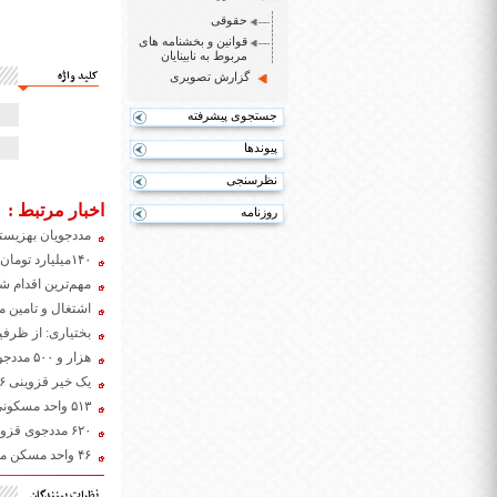
حقوقی
قوانین و بخشنامه های
مربوط به نابینایان
کلید واژه
گزارش تصویری
جستجوی پیشرفته
پیوندها
نظرسنجی
اخبار مرتبط :
روزنامه
مددجویان بهزیستی همدان ۵۰ میلیون تومان کمک ب
۱۴۰میلیارد تومان تسهیلات برای اشتغال زایی معلولان در مازندران
مهم‌ترین اقدام ش
اشتغال و تامین 
بختیاری: از ظرفی
هزار و ۵۰۰ مددجوی بهزیستی خراسان شمالی در انتظار دریافت مسکن هستند
یک خیر قزوینی ۱۰۶ دستگاه ویلچر به بهزیستی قزوین اهدا کرد
۵۱۳ واحد مسکونی امسال به مددجویان بهزیستی مازندران واگذار شد
۶۲۰ مددجوی قزوینی تا پایان امسال صاحب خانه می‌شوند
۴۶ واحد مسکن مددجویی روستایی در همدان آماده بهره‌برداری است
نظرات بینندگان