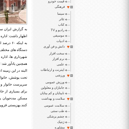
قیمت خودرو
فرهنگی
سینما
تئاتر
کتاب
به گزارش ایران سپی
رادیو و TV
موسیقی
ادبیات
به اینکه
دانش و فن آوری
دستگاه های مختلف 
سخت افزار
شهرداری ها، اداره
نرم افزار
همچنین یادآور شد: 
علمی
اینترنت و ارتباطات
البته در این زمینه
ورزشی
ورزش عمومی
سرپرست خانوار و س
جانبازان و معلولین
برای بسیاری از خا
نابینایان و کم بینایان
مسکن مددجویان و 
سلامت و بهداشت
کنند.بهزیستی قزوین دارای ۱۱۰ هزا
سلامت عمومی
طب سنتی
چشم پزشکی
ژنتیک
مشاوره