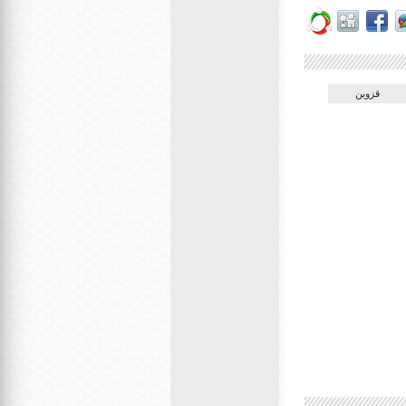
قزوین