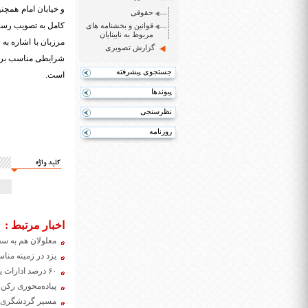
و خیابان امام همچ
حقوقی
کامل به تصویب رسی
قوانین و بخشنامه های
مربوط به نابینایان
مرزبان با اشاره به
گزارش تصویری
شرایطی مناسب برای
جستجوی پیشرفته
است.
پیوندها
نظرسنجی
روزنامه
کلید واژه
اخبار مرتبط :
معلولان هم به س
یزد در زمینه من
۶۰ درصد ادارات یزد برای معلولان مناسب سازی شدند
پیاده‌محوری رکن
مسیر گردشگری مع