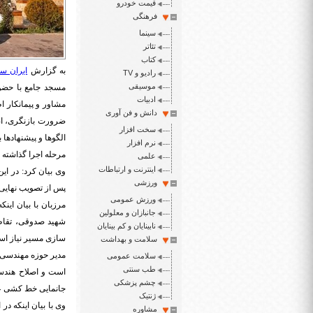
قیمت خودرو
فرهنگی
سینما
تئاتر
کتاب
به گزارش
ایران سپ
رادیو و TV
موسیقی
مسجد جامع با حضور
ادبیات
مشاور و پیمانکار ا
دانش و فن آوری
ضرورت بازنگری، اص
سخت افزار
الگوها و پیشنهاده
نرم افزار
مرحله اجرا گذاشته 
علمی
اینترنت و ارتباطات
وی بیان کرد: در ا
ورزشی
پس از تصویب نهایی 
ورزش عمومی
مرزبان با بیان اینک
جانبازان و معلولین
شهید صدوقی، تقاطع
نابینایان و کم بینایان
سازی مسیر نیاز اس
سلامت و بهداشت
مدیر حوزه مهندسی و
سلامت عمومی
طب سنتی
است و اصلاح هندسی
چشم پزشکی
جانمایی خط کشی عاب
ژنتیک
وی با بیان اینکه د
مشاوره