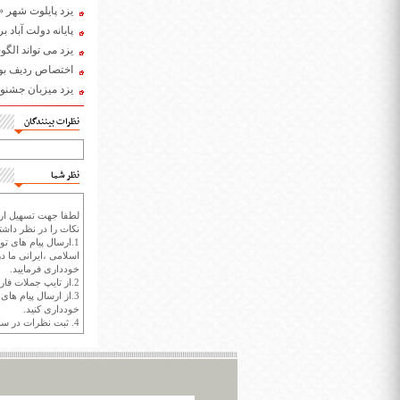
یزد پایلوت شهر 
پایانه دولت آباد
یزد می تواند ال
اختصاص ردیف بود
یزد میزبان جشنو
نظرات بینندگان
نظر شما
لطفا جهت تسهیل ارتب
نکات را در نظر داشته
1.ارسال پیام های تو
اسلامی ،ایرانی ما در
خودداری فرمایید.
2.از تایپ جملات فارسی با حروف انگلیسی خودداری کنید.
3.از ارسال پیام ها
خودداری کنید.
4. ثبت نظرات در سايت ايران سپيد براي هر نظر حداکثر 400 واژه است.