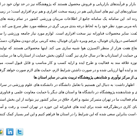
ازار و فرآیندهای بازاریابی و فروش محصول هستند که پژوهشگاه نیز در حد توان خود در ا
دستاوردهای این تیم های استارتاپی هم در زمینه سخت افزاری و هم نرم افزاری است؛ در زمینه
ه اند. این سامانه یک سامانه جامع از اطلاعات مربیان ورزشی کشور در تمام رشته ه
نه مربی مورد نظر خود را به لحاظ درجه بندی مربی گری در منطقه مورد نظر سرچ می کند و 
فت: سایر محصولات فناورانه نیز سخت افزاری است. لوازم مورد نیاز جامعه ورزشی را ساخ
اختصاصی دروازبان فوتبال، پرچم ویبره داوران فوتبال، پنجه کربنی برای دویدن معلولان، دستگ
رتفاع هفت هزار از منظر اکسیژن هوا شبیه سازی می کند. اینها محصولاتی هستند که تول
حمایت از استارتاپ ها در سال جاری نیز گفت: آیکون بخش حمایت از استارتاپ ها در سای
زه علاقه مند به فعالیت و طرح ایده و ارایه کسب و کار مناسب و قابل قبول است، می 
 و ایده آنها ارزیابی شده و در صورت داشتن شرایط لازم، حمایت های لازم صورت خواهد گرف
یی از مرکز نوآوری و شتابدهی پژوهشگاه تربیت بدنی در سایر استان ها
اظهار داشت: به دنبال این هستیم با تعامل دانشگاه در دانشکده های علوم ورزشی در سرا
ی و شتابدهنده پژوهشگاه در دانشگاه ها و استان های دیگر با حمایت معاونت علمی و فناو
ام فعالیت ما در تهران متمرکز نشود و افراد خلاق در سایر کشور نیز بتوانند از این بخش استفا
فضای کاری درنظرگرفته شده برای ایده های فناورانه این حوزه در تهران است و رفت و آمد
 بنابراین سعی شده که این شرایط را در استان ها فراهم کنیم و این امر بسیار کمک کننده 