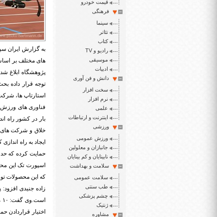
قیمت خودرو
فرهنگی
سینما
تئاتر
کتاب
به گزارش ایران سپی
رادیو و TV
موسیقی
های مختلف بر اساس 
ادبیات
پژوهشگاه ابلاغ شده
دانش و فن آوری
توجه قرار داده بح
سخت افزار
استارتاپ ها، شرکت
نرم افزار
فناوری های ورزش و
علمی
اینترنت و ارتباطات
بار در کشور راه ان
ورزشی
خلاق و شرکت های د
ورزش عمومی
جانبازان و معلولین
نابینایان و کم بینایان
اسپورت تک این محص
سلامت و بهداشت
که این محصولات تول
سلامت عمومی
طب سنتی
زاده جنیدی افزود:
چشم پزشکی
ژنتیک
اختیار قراردادن حم
مشاوره