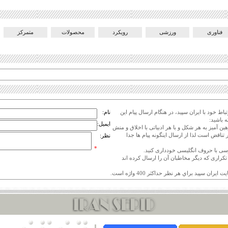
فناوری
ورزشی
رویکرد
محصولات
متمرکز
اط خود با ایران سپید، در هنگام ارسال پیام این
نام:
 باشید:
ایمیل:
هین آمیز به هر شکل و با هر ادبیاتی با اخلاق و منش
 تناقض است لذا از ارسال اینگونه پیام ها جدا
نظر:
*
ی تکراری که دیگر مخاطبان آن را ارسال کرده اند