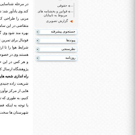
در مرحله شناسایی ب
حقوقی
کند.وی یادآور شد: 
قوانین و بخشنامه های
مربوط به نابینایان
مربی را طراحی کرد
گزارش تصویری
متقاضی در این ساما
جستجوی پیشرفته
بهره مند شود.وی گ
فوتبال برای تمرین 
پیوندها
شرایط هوا را تا ا
نظرسنجی
هستند.وی در خصوص 
روزنامه
و هر کس در این حو
پژوهشگاه ارسال کند
راه اندازی شعبه ها
شریعت زاده جنیدی 
هایی از مرکز نوآور
کنیم، به طوری که تم
با توجه به اینکه 
شهرستان ها سخت است