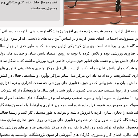
شده و در حال حاضر ایده ۱۰ تیم
محصول رسیده است.
د به نقل از ایرنا محمد شریعت زاده جنیدی افزود: پژوهشگاه تربیت بدنی با توجه به رسالتی ک
مسوولیت اجتماعی ایفای نقش کرده و بر اساس آیین نامه های بالادستی که از سوی وزارت ع
 گام هایی را برداشته است.وی بیان کرد: یکی از این زمینه ها که به طور جدی در چهار سا
ث فناوری ورزشی بوده و تلاش کرده با توجه به رونق اقتصاد دانش بنیان و حمایت های دو
 های دانش بنیان و هسته های فناور چون متولی خاصی حوزه ورزش نداشته که به شکل ساختار
 شرکت های دانش بنیان حمایت کند، از سه سال قبل مرکز نوآوری و شتابدهی فناوری های 
دازی کند.شریعت زاده ادامه داد: این مرکز مثل سایر مراکز نوآوری و شتابدهی فعال در کشور 
انش بنیان و دانشجویانی که در حوزه فناوری های ورزشی چه سخت افزاری و نرم افزاری عل
ایجاد به راه اندازی کسب و کار نوپ
حمایت کرده که حدود ۱۰ محصول به نمونه اولیه و نمونه صنعتی رسیده اند و در نمایشگاه های مختلف اعم 
ولات در معرض دید عموم قرار داده شده است.معاون فناوری و ارتباط با جامعه پژوهشگاه
ید شده را تجاری سازی کرده تا فروش داشته و بتوانند به طور مستقل کار کنند و رسما فعال
 پژوهشگاه اکنون به طور ویژه در خصوص فناوری های ورزشی روی بخش تجاری سازی محصو
ایت مالی، فضای کار و منتوری، کارگاه های آموزشی از سوی پژوهشگاه، توانستند به محصول 