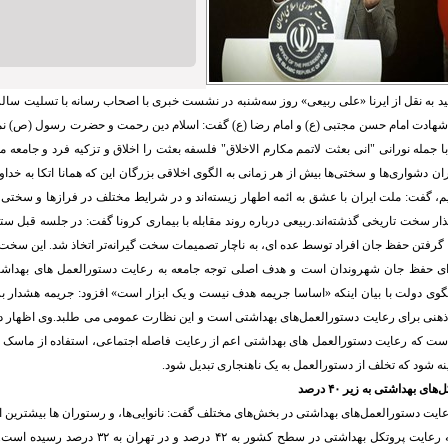
د به نقل از ایرنا «علی ربیعی» روز سه‌شنبه در نشست خبری با اصحاب رسانه با تسلیت سال
شهادت امام حسن مجتبی (ع) و امام رضا (ع) گفت: اسلام دین رحمت و حضرت رسول (ص) ن
ا جمله نورانی "انی بعثت لاتمم مکارم الاخلاق" فلسفه بعثت را اخلاق و تزکیه فرد و جامعه م
وران دشواری‌ها و سختی‌ها بیش از هر زمانی به الگوی اخلاقی بزرگان این که همانا اتکا به خ
یم، گفت: ملت ایران با عشق به ائمه اطهار زیسته‌اند و در شرایط مختلف در فرازها و سختی 
ذار سخت تاریخی گذشته‌اند.ربیعی درباره روند مقابله با بیماری کرونا گفت: در جلسه قبل ستاد
ه گرفتن حفظ جان افراد توسط عده ای، به ناچار تصمیمات سخت گیرانه‌تر اتخاذ شد. این سخت 
ای حفظ جان شهروندان است و هدف اصلی توجه جامعه به رعایت دستورالعمل های بهداش
ی دولت با بیان اینکه «اساسا جریمه هدف نیست و یک ابزار است» افزود: جریمه هشدار ب
 ذهنی برای رعایت دستورالعمل‌های بهداشتی است و این نظارت عمومی می طلبد.وی اظهار د
ین است که رعایت دستورالعمل های بهداشتی اعم از رعایت فاصله اجتماعی، استفاده از ما
ینه شود که تخلف از دستورالعمل به یک ناهنجاری تبدیل شود.
 بهداشتی به زیر ۴۰ درصد
یت دستورالعمل‌های بهداشتی در بخش‌های مختلف گفت: نانوایی‌ها، و رستوران ها بیشترین 
کرده اند و متاسفانه رعایت پروتکل بهداشتی در سطح کشور ب