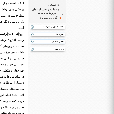
حقوقی
پروتکل های بهداشت
قوانین و بخشنامه های
مربوط به نابینایان
مطرح شد که علت بال
گزارش تصویری
یک بررسی دیگر هم 
جستجوی پیشرفته
است.
روزانه ۱۰ هزار تست به تست‌های تشخیص کرونا اضافه می‌شود
پیوندها
نظرسنجی
نسبت به روزهای گذ
روزنامه
سازمان مرکزی تعا
عملیاتی خرید محصو
طرح‌های زهکشی ۳۰۰ میلیارد تومان برای زهی‌کشی دشت کمیشان برای اجرای طرح‌های پیشگیرانه اختصاص یافت.
در تمام مرزها به د
دستیار ارتباطات ا
سیاست‌های همسایگی
اتخاذ شد؛ قطعا این
مردم کمک خواهد کرد
صلح برای منطقه و ط
سودجویی واحدهای ص