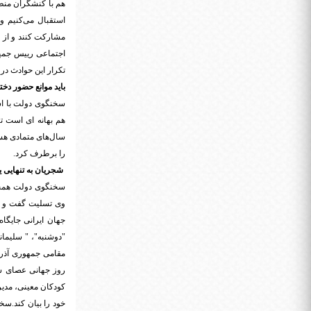
هم با کنشگران منطق
استقبال می‌کنیم و
مشارکت کنند و از ه
اجتماعی رییس جمه
تکرار این حوادث در 
باید موانع حضور دخ
سخنگوی دولت با اش
هم بهانه ای است تا
سال‌های متمادی هست
را برطرف کرد.
شجریان به تنهایی ی
سخنگوی دولت همچنی
وی تسلیت گفت و ا
جهان ایرانی جایگاه
"دوشنبه"، " سلیمان
مقامی جمهوری آذرب
روز جهانی عصای سفی
کودکان معینی، مدیر
خود را بیان کند.سخ