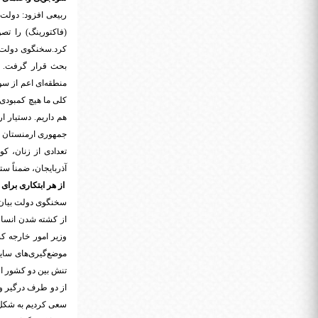
ربیعی افزود: دولت 
(فاکتورینگ) را تص
کرد.سخنگوی دولت گ
بحث قرار گرفت. ب
منطقه‌ای اعم از س
کلی ما هیچ کمبودی 
هم داریم. دستیار ا
جمهوری ارمنستان ب
تعدادی از زنان، ک
آذربایجان، ضمناً س
از هر ابتکاری برای 
سخنگوی دولت بیان ک
از کشته شدن انسان‌
وزیر امور خارجه ک
موضع‌گیری‌های سای
تنش بین دو کشور اع
از دو طرف درگیر و 
سعی کردیم به شکل 