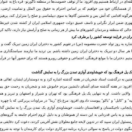
ه‌ای در ارتباط هستیم.وی افزود: ما از توقف خصومت‌ها در منطقه ناگورنو- قره باغ به عنوا
 از همسایگان خود می خواهیم که بر اساس احترام به حقوق بین الملل و تمامیت ارضی
رگونه اقدامی که آتش بس و نخستین گام‌ها به سوی دیپلماسی و صلح را متزلزل کند، پرهیز ک
وری ضمن ابراز نگرانی و تاسف عمیق دولت جمهوری اسلامی ایران از کشته شدن غیرنظا
حالی که منطقه و مردمان کشورهای ما بیش از هر زمانی به صلح و آرامش نیاز دارند، تاکید کرد
تران در فرایند توسعه کشور را برطرف کرد
اره به روز تولد حضرت معصومه (س) در تقویم کشور به دختران ایران زمین تبریک گفت و ا
 هر سال دو تبریک به دختران ایران زمین داشته باشم. بی تردید ما نیازمند سیاستگذاری 
یم. دختران ما با موانع فرهنگی، اجتماعی و حقوقی روبرو هستند که برای حضور آنها در فرآیند
ک پل فرهنگ بود که خویشاوندی آوازی تمدن بزرگ را به نمایش گذاشت
ن به درگذشت استاد شجریان در هفته گذشته اشاره کرد و به دوستداران ایشان، اهالی هنر
فزود: در هفته گذشته صدای آشنای دلنشین مردم خاموش شد و شجریان به رحمت حق پی
 والایی داشت. او به تنهایی یک پل فرهنگی بود که تهران و شیراز و اصفهان و تبریز و ه
یه" و "کابل" و "باکو" پیوست داد.وی افزود: مرغ باغ "ربنا" در مراودات پربرکتی که با چه
ایجانی، تاجیکستان و افغانستان داشت، خویشاوندی آوازی یک تمدن بزرگ را به نمایش گذا
د و به پاس قدردانی به این دسته از هموطنان و به دلیل لزوم احترام جامعه به گروه‌های 
مسئول ایران سپید که در تدوین لایحه جامع معلولان نقش آفرینی کردند، دعوت کرد دقایقی م
نگوی دولت در پاسخ به سوالی درباره برنامه دورکاری دولت برای کارمندان با توجه به شروع