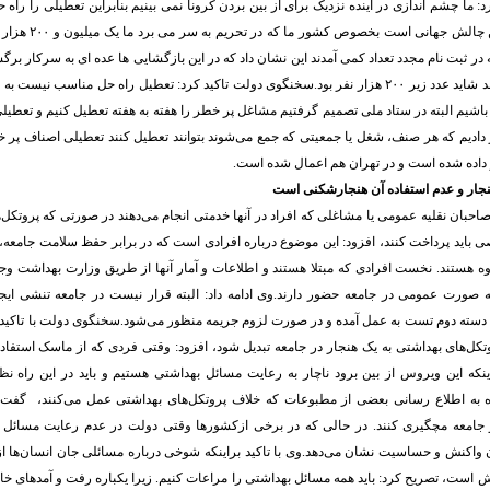
ما چشم اندازی در آینده نزدیک برای از بین بردن کرونا نمی بینیم بنابراین تعطیلی را راه 
کی تعطیل کنیم این چالش ج
ر ثبت نام مجدد تعداد کمی آمدند این نشان داد که در این بازگشایی ها عده ای به سرکار برگش
بیکاری بسیار کم شد شاید عدد زیر ۲۰۰ هزار نفر بود.سخنگوی دولت تاکید کرد: تعطیل راه حل مناسب ن
 باشیم البته در ستاد ملی تصمیم گرفتیم مشاغل پر خطر را هفته به هفته تعطیل کنیم و تعطیلی
ار دادیم که هر صنف، شغل یا جمعیتی که جمع می‌شوند بتوانند تعطیل کنند تعطیلی اصناف پر 
ار داده شده است و در تهران هم اعمال شده است.
نجار و عدم استفاده آن هنجارشکنی است
ه صاحبان نقلیه عمومی یا مشاغلی که افراد در آنها خدمتی انجام می‌دهند در صورتی که پروتکل
 باید پرداخت کنند، افزود: این موضوع درباره افرادی است که در برابر حفظ سلامت جامعه،
 هستند. نخست افرادی که مبتلا هستند و اطلاعات و آمار آنها از طریق وزارت بهداشت وجود
ه صورت عمومی در جامعه حضور دارند.وی ادامه داد: البته قرار نیست در جامعه تنشی ایج
د دسته دوم تست به عمل آمده و در صورت لزوم جریمه منظور می‌شود.سخنگوی دولت با تاکید بر 
کل‌های بهداشتی به یک هنجار در جامعه تبدیل شود، افزود: وقتی فردی که از ماسک استفاد
اینکه این ویروس از بین برود ناچار به رعایت مسائل بهداشتی هستیم و باید در این راه ن
ه به اطلاع رسانی بعضی از مطبوعات که خلاف پروتکل‌های بهداشتی عمل می‌کنند، گفت
و جامعه مچگیری کنند. در حالی که در برخی ازکشورها وقتی دولت در عدم رعایت مسائل ب
آن واکنش و حساسیت نشان می‌دهد.وی با تاکید براینکه شوخی درباره مسائلی جان انسان‌ها
 است،‌ تصریح کرد: باید همه مسائل بهداشتی را مراعات کنیم. زیرا یکباره رفت و آمدهای خا