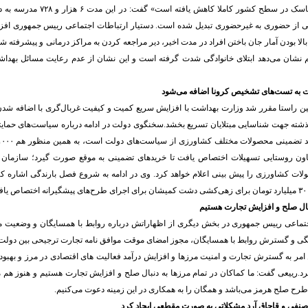
اینکه «استفاده از ماسک در سطح کشور کاملا
ی از حضوری به غیرحضوری تبدیل شده است. دستیار ارتباطات اجتماعی رییس جمهوری افزو
ا بودن آمار جان باختن افراد در مدت اخیر، دیر مراجعه کردن به مراکز درمانی و پیشرفته ش
نشان می‌دهد ابتلای خانوادگی شدت گرفته است و این نشان از عدم رعایت مسائل بهداشت
شته جهت شناسایی مبتلایان تسریع بخشد.سخنگوی دولت در ادامه درباره سیاست‌های حمایت
ون روستایی تسهیلات اختصاص یافت تا خریدهای تضمینی به موقع صورت گیرد؛ سازمان ت
لات کشاورزی را پیش بینی اعلام خواهد کرد. وی در ادامه به شروع فصل بارندگی اشاره ک
نبال صلح و افزایش تجارت هستیم
جتماعی رییس جمهوری در بخش دیگری از اظهاراتش درباره روابط با همسایگان و وضعیت م
 و گسترش روابط با همسایگان، مجوز امضای موقت موافق نامه تجارت ترجیحی بین دولت‌ها
 امر به گسترش تجارت و امنیت مرزها و افزایش درآمد فعالیت های اقتصادی در مرز و بهبود
.رییعی گفت: ما کماکان در تمام مرزها به دنبال صلح و افزایش تجارت هستیم و هنوز هم م
رح صلح هرمز می‌باشد و همگان را به همکاری در این زمینه دعوت می‌کنیم.
نفی و قاچاق آرد مشکلاتی به صورت مقطعی ایجاد کرد