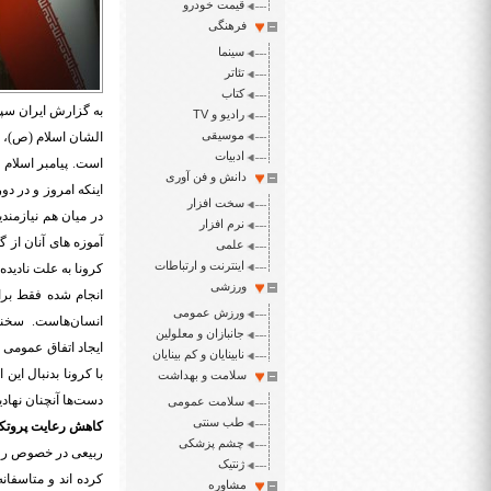
قیمت خودرو
فرهنگی
سینما
تئاتر
کتاب
به گزارش ایران سپی
رادیو و TV
موسیقی
الشان اسلام (ص)، 
ادبیات
است. پیامبر اسلام ب
دانش و فن آوری
اینکه امروز و در د
سخت افزار
در میان هم نیازمند
نرم افزار
آموزه های آنان از گ
علمی
اینترنت و ارتباطات
کرونا به علت نادید
ورزشی
انجام شده فقط بر
ورزش عمومی
انسان‌هاست. سخنگو
جانبازان و معلولین
ایجاد اتفاق عمومی
نابینایان و کم بینایان
با کرونا بدنبال ا
سلامت و بهداشت
دست‌ها آنچنان نهاد
سلامت عمومی
طب سنتی
کاهش رعایت پروتکل‌های
چشم پزشکی
ربیعی در خصوص رعا
ژنتیک
مشاوره