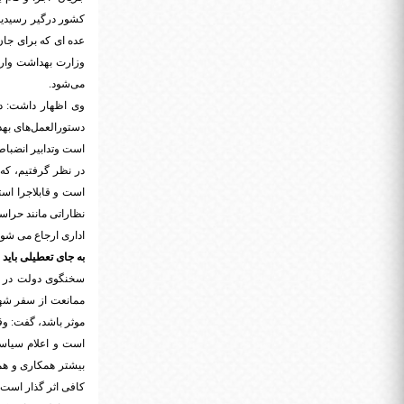
کشور درگیر رسیدیم 
عده ای که برای جا
وزارت بهداشت واری
می‌شود.
وی اظهار داشت: در
دستورالعمل‌های به
است وتدابیر انضبا
در نظر گرفتیم، که
است و قابلاجرا است
نظاراتی مانند حراس
اداری ارجاع می شون
به جای تعطیلی باید 
سخنگوی دولت در پا
ممانعت از سفر شهرو
موثر باشد، گفت: وق
است و اعلام سیاست
بیشتر همکاری و همر
کافی اثر گذار است.