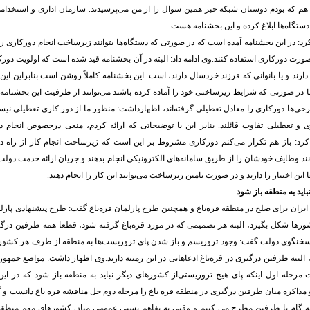
هم که بودم دوستان شبکه خبر همین سوال را از من می‌پرسیدند. سازمان اداری و استخدام
: در این بخشنامه آمده است که در صورتی که دستگاه‌ها بتوانند زیرساخت انجام دورکاری را تا
ورت دورکاری استفاده کنند.وی ادامه داد: البته در آن بخشنامه قید شده است که اولویت دور
 دارند و یا بانوانی که فرزند خردسال دارند، است. این بخشنامه کاملاً روشن است بنابراین این
در صورتی که شرایط زیرساختی خود را آماده کرده باشند می‌توانند از ظرفیت این بخشنامه
 برخی‌ها دورکاری را معادل تعطیلی گرفته‌اند، اظهارداشت: منظور ما از دور کاری تعطیلی نی
 و تعطیلی تفاوت قائلند. بنابر این با توضیحاتی که ارائه کردم، منعی درخصوص انجام د
 کرد: باز هم تکرار می‌کنم دورکاری مشروط بر این است که زیرساخت انجام کار از راه د
نند وظایف خودشان را از طریق سامانه‌های الکترونیکی انجام بدهند و جریان ارائه خدمت دولت 
 این اختیار را دارند و در صورت تامین زیرساخت می‌توانند این کار را انجام دهند.
اید به منطقه باز شود
 ایران برای صلح در منطقه قره‌باغ و همچنین طرح پارلمان قره‌باغ گفت: طرح پیشنهادی پارلما
رها شکل بگیرد، البته هر تصمیمی که در مورد قره‌باغ گرفته شود، قطعا همه طرفین درگی
سخنگوی دولت گفت: وجود تروریسم و باز شدن پای تروریست‌ها به منطقه از طرف هر کشوری 
 البته طرفین درگیری در قره‌باغ ادعاهایی در این زمینه دارند.وی اظهار داشت: مواضع جمهور
حله اول اینکه پای هیچ تروریستی‌از کشورهای دیگر نباید به منطقه باز شود که در ای
 مذاکره میان طرفین درگیری در منطقه قره باغ را مرحله دوم حل مناقشه قره باغ دانست و گف
به گام با طرفین مطرح می کنیم و وقتی به تفاهم نسبی عمومی میان کشورهای مهم منطقه 