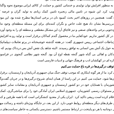
به منظور افزایش توان تولیدی و خدماتی کشور و حمایت از کالای ایرانی موضوع نحوه واگذ
ویب کرد. این شیوه در تامین مالی زنجیره تامین کمک زیادی به تولید گران و عرصه 
فت: همچنین در روزهای اخیر بحث کمبود نان در برخی استان‌ها مطرح شده بود. این مو
ررسی‌ها نشان داد هیچ علت خاص و نگران کننده‌ای برای این مسئله منطقه‌ای وجود ن
ودجویی برخی واحدهای صنفی و نیز قاچاق آرد این مشکل مقطعی و منطقه ای را به وجود آو
در کل کشور نداریم. خودکفایی ما در محصول گندم کماکان برقرار است و تولید رو به افزای
رتباطات اجتماعی رییس جمهوری گفت: در هفته گذشته خوشبختانه در پرتو تعاملات دیپلماتیک
ه حول یک آتش بس انسانی به توافق رسیدند. البته شاهد یک نقض آتش بس دردناک بودیم که
ودکان و اهالی بی گناه شهر گنجه نقطه اوج آن بود. گنجه شهر نظامی گنجوی در فراسو
تاره ای در کهکشان ادب و فرهنگ جهانی و ادبیات فارسی است
توقف درگیری‌ها در قره باغ حمایت می‌کنیم
رد: ما از هر گونه ابتکاری که موجب توقف جنگ میان جمهوری آذربایجان و ارمنستان، برقر
ها شود، حمایت می کنیم. در این راستا از همان ابتدای شروع درگیری‌ها و در جریان گفت‌
شورمان با همتایان خود در دو کشور ارمنستان و جمهوری آذربایجان و مقامات سایر کشو
ر مسئولان رسمی کشورمان، جمهوری اسلامی ایران آمادگی خود را برای میانجی‌گری، کمک
لام کرده است.ربیعی تاکید کرد : ایران یکی از معدود کنشگرانی است که با همه طرفین و ک
طرف‌های دیگر منطقه‌ای روابط خوبی دارد. از این بعد، در جایگاه ویژه‌ای داشته و رسالت م
دوجانبه با هر دو پایتخت در ارتباط مستمر باشیم. دسترسی یکسانی به خاطر سیاست‌های د