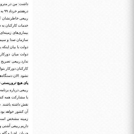
داشت: من در مترو 
درهفتم خرداد ۹۹ به دستگاه‌ها ابلاغ کرده و این بخشنامه هست.
ربیعی خاطرنشان کرد
خدمات کارکنان به ص
بیماری‌های زمینه‌ای
سازمان صدا و سیما 
دولت با بیان اینکه
دولت میان دورکاری
ندارد.ربیعی تصریح
کارکنان دورکار بتوا
نشود. الان دستگاه‌ها
پای هیچ تروریستی نب
ربیعی درباره برنامه
با مشارکت همه کشو
نقش داشته باشند. 
آن کشور خواهد بود،
زمینه مشخص است مر
داریم.ربیعی آشتی و
جریان اجرا و گام 