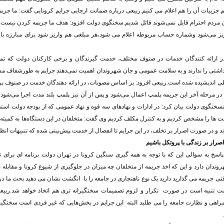
جزییات آن را هم اعلام می کنیم.ربیعی درباره ضمانت ارجایی جرایم کرونایی گفت: ما جریمه 
ن مردم احترام قایل نمی‌شوند قائل شدیم.سخنگوی دولت افزود: هدف ما جریمه کردن نیست 
ز می‌شود وشماره حساب مربوطه اعلام می شود،‌هر مبلغی هم واریز شود برای مبارزه با ک
 ارائه کنندگان خدمات در صنوف مختلف، خدمت گیرندگان و برخی کارکنان دولت که تما
داشتی را ندارند و به سلامت عمومی و جان شهروندان اهمیت نمی‌دهند جرایم به طورشفاف 
طی اندیشیده شده است.ربیعی افزود: بر اساس مصوبات، در ارائه دهندگان خدمت در صنوف ب
 در مرحله آخر این جریمه پلمپ اعمال می‌شود و پس از آن نیز پلمپ بلند مدت اجرا می‌ش
سخنگوی دولت بیان کرد: در ادارات و نهادهای سه قوه و نهاد عمومی که از بودجه دولت استف
ت ها را مشخص کردیم و به کنترل مکلف کردیم وی گفت: متخلفان در این دستگاه‌ها به کمیته ه
د و در صورت اصرار بر تخلف، در این جرایم تا انفصال از خدمت پیش‌بینی شده که تنبیهات ان
اصرار بر زندگی با پروتکل باشیم
سخ به سوالی این که با توجه به همه گیری سنگین کرونا در تهران دولت برنامه ای برای 
ندان دارد و این که اخذ جریمه از متخلفان چه میزان در جلوگیری از شیوع کرونا و مقابله ب
تی جریمه می گذارید دارید یک نوع ناهنجاری در جامعه را با انگشت نشان می دهید بحث ما در
 تنبیه است در صورت تکرار و لزوم تصمیمات سختگیرانه تری هم اتخاذ خواهد شد.ربیع
اهی و نظارت جامعه را می طلبد البته این جرایم در بخش‌هایی که غیر فردی است سختگیران