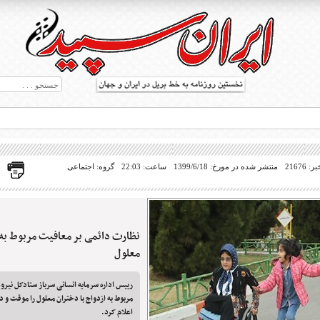
21676
منتشر شده در مورخ: 1399/6/18
ساعت: 22:03
گروه: اجتماعی
نظارت دائمی بر معافیت مربوط به ا
ط بریل در جهان
معلول
رییس اداره سرمایه انسانی سرباز ستادکل نیر
مربوط به ازدواج با دختران معلول را موقت و 
اعلام کرد.