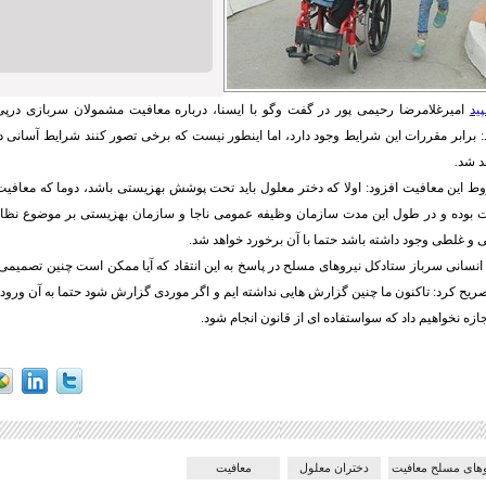
ید
امیرغلامرضا رحیمی پور در گفت وگو با ایسنا، درباره معافیت مشمولان سربازی درپی ا
 برابر مقررات این شرایط وجود دارد، اما اینطور نیست که برخی تصور کنند شرایط آسانی 
د شد.
ط این معافیت افزود: اولا که دختر معلول باید تحت پوشش بهزیستی باشد، دوما که معافیت
 بوده و در طول این مدت سازمان وظیفه عمومی ناجا و سازمان بهزیستی بر موضوع نظار
ی و غلطی وجود داشته باشد حتما با آن برخورد خواهد شد.
انسانی سرباز ستادکل نیروهای مسلح در پاسخ به این انتقاد که آیا ممکن است چنین تصمیمی 
صریح کرد: تاکنون ما چنین گزارش هایی نداشته ایم و اگر موردی گزارش شود حتما به آن ورود
جازه نخواهیم داد که سواستفاده ای از قانون انجام شود.
وهای مسلح معافیت
دختران معلول
معافیت