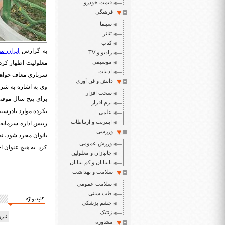
قیمت خودرو
فرهنگی
سینما
تئاتر
کتاب
به گزارش
ایران سپ
رادیو و TV
موسیقی
معلولیت اظهار کرد:
ادبیات
سربازی معاف خواه
دانش و فن آوری
وی به اشاره به شرو
سخت افزار
برای پنج سال موقت
نرم افزار
نکرده موارد نادرست
علمی
اینترنت و ارتباطات
رییس اداره سرمایه 
ورزشی
بانوان مجرد شود، ت
ورزش عمومی
کرد. به هیچ عنوان ا
جانبازان و معلولین
نابینایان و کم بینایان
سلامت و بهداشت
سلامت عمومی
طب سنتی
کلید واژه
چشم پزشکی
ژنتیک
نیر
مشاوره