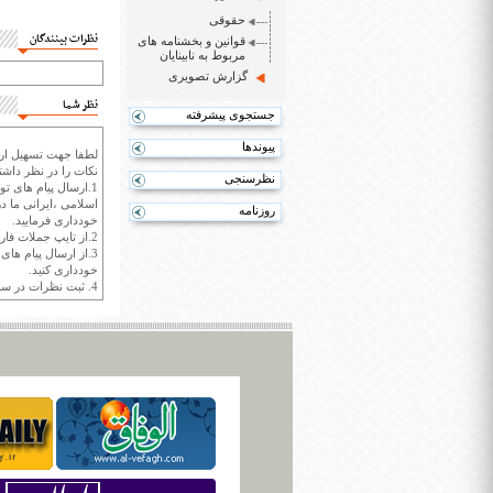
حقوقی
نظرات بینندگان
قوانین و بخشنامه های
مربوط به نابینایان
گزارش تصویری
نظر شما
جستجوی پیشرفته
پیوندها
لطفا جهت تسهیل ارتب
نکات را در نظر داشته
نظرسنجی
1.ارسال پیام های تو
اسلامی ،ایرانی ما در
روزنامه
خودداری فرمایید.
2.از تایپ جملات فارسی با حروف انگلیسی خودداری کنید.
3.از ارسال پیام ها
خودداری کنید.
4. ثبت نظرات در سايت ايران سپيد براي هر نظر حداکثر 400 واژه است.