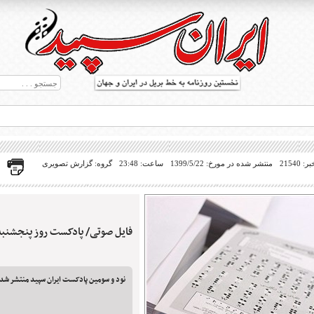
21540
منتشر شده در مورخ: 1399/5/22
ساعت: 23:48
گروه: گزارش تصویری
فایل صوتی/ پادکست روز پنجشنبه 23 مرداد 399
ط بریل در جهان
نود و سومین پادکست ایران سپید منتشر شد