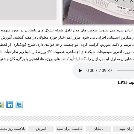
یران سپید می شنوید: صحبت های مدیرعامل شبکه تشکل های نابینایان در مورد سهمیه 
مدارس استثنایی اجرایی می شود، مرور اهم اخبار حوزه معلولان در هفته گذشته، آموزش ن
بزنیم و دکمه بدوزیم، کراتینه کردن مو چیست و چه فوایدی دارد، شرح کودکیاری از لحظه 
انواع مبلمان راحتی، مرور داغترین موضوعات شبکه های اجتماعی، عضویت 450 و
وران معلول, ایده پردازان راه گشا یا تأیید کننده های پروژه ها، آشنایی با برگزیدگان جشنواره
EP93
ایران سپید
نابینایان
پادکست ایران سپید
آموزش
پادکست روز پنجشنبه 23 مرداد 