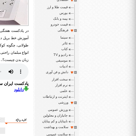
قیمت طلا و ارز
بورس
بیمه و بانک
قیمت خودرو
فرهنگی
در پادکست هفتگی ا
سینما
آموزش خط بریل در 
تئاتر
طولانی، چگونه کوک 
کتاب
رادیو و TV
زبان بدن چیست؟، مشا
موسیقی
ادبیات
دانش و فن آوری
سخت افزار
پادکست ایران سپید 
نرم افزار
دانلود
علمی
اینترنت و ارتباطات
ورزشی
ورزش عمومی
جانبازان و معلولین
کلید واژه
نابینایان و کم بینایان
سلامت و بهداشت
سلامت عمومی