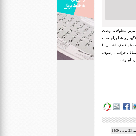
بنزین معلولان، نهضت
گهداری غذا برای مدت
تولد کودک، آشنایی با
رزشکار نابینا زیر نظر هیأت نابینایان خراسان رضوی،
 آوا و نما.
1399