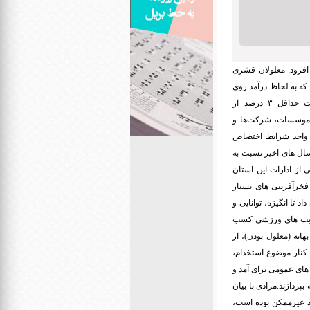
 افزود: معلولان قشری
د که به لحاظ درآمد روی
پای خود بایستند، اظهار داشت: طبق ماده ۱۵ لایحه حمایت از حقوق معلولان، دولت مکلف شده است حداقل ۳ درصد از
، موسسات، شرکت‌ها و
یت واجد شرایط اختصاص
 سال های اخیر نسبت به
 از ادارات این استان
خرآفرینی‌ های بسیار
 تا انگیزه، توانایی و
رقابت های ورزشی کسب
انه (معلول بودن)، از
 کنار موضوع استخدام،
های عمومی برای آمد و
پردازند.مرادی با بیان
ید غیرممکن بوده است،