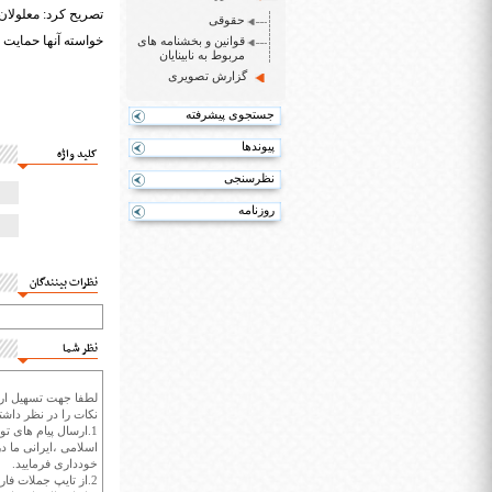
تصریح کرد: معلولان 
حقوقی
خواسته آنها حمایت
قوانین و بخشنامه های
مربوط به نابینایان
گزارش تصویری
جستجوی پیشرفته
پیوندها
کلید واژه
نظرسنجی
روزنامه
نظرات بینندگان
نظر شما
لطفا جهت تسهیل ارتب
نکات را در نظر داشته
1.ارسال پیام های تو
اسلامی ،ایرانی ما در
خودداری فرمایید.
2.از تایپ جملات فارسی با حروف انگلیسی خودداری کنید.