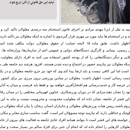
نباید این حق قانونی از آنان دریغ شود.
ید به نقل از ایرنا مهدی مرادی بر اجرای قانون استخدام سه درصدی معلولان تاکید کرد و
د و در استخدام ها نباید مورد بی مهری قرار گیرندوی با اشاره به اینکه معلولان نیز تاکید دارن
رسمی، پیمانی و کارگری دستگاه‌های دولتی و عمومی اعم از سازمان‌ها، وزارتخانه ها
لابی و دیگر دستگاه‌هایی را که از بودجه کشور استفاده می کنند به افراد دارای معلول
 اینکه معلولان نیز نیازمند حضور در اجتماع و دیده شدن هستند، افزود: هرچند دید جامعه طی
ست اما این کافی نیست و باید ارتقا پیدا کند.وی که خود نیز جزو جامعه معلولان و در یکی
دمت رسانی است، اظهار داشت: معلولان در میادین ورزشی برون مرزی نیز برای کشور ف
 در عرصه کار و خدمت‌رسانی هم افتخارآفرین خواهند بود و فقط باید فرصت و میدان به آنان داد
خود را نشان دهند.مرادی که در دوران ورزشکاری، عناوین قهرمانی مختلفی را در میدان 
ین قشر از جامعه، نشان داده اند که معلولیت محدودیت و محرومیت نیست و نباید به این به
م باشند.رییس هیات ورزش‌های معلولان و جانبازان استان زنجان با بیان اینکه معلولان در
وچک و حداقلی دارند که نیازمند توجه مسوؤلان امر است، گفت: مناسب سازی معابر و مکان 
خواسته های این قشر است تا بتوانند همانند افراد عادی جامعه به فعالیت های بیرون از خانه ب
علولان کارهایی را انجام داده اند که انجام آن حتی برای افراد سالم نیز بسیار سخت و شا