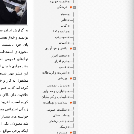
قیمت خودرو
فرهنگی
سینما
تئاتر
کتاب
به گزارش ایران سپ
رادیو و TV
موسیقی
توانمند و خلاق هستن
ادبیات
دانش و فن آوری
مجوزهای استخدامی 
سخت افزار
نهادهای عمومی انق
نرم افزار
دهند.مرادی با بیان
علمی
اینترنت و ارتباطات
این قشر بهتر شده ا
ورزشی
مشغول به کار و خ
ورزش عمومی
کرده‌ اند که به حتم
جانبازان و معلولین
خلاقیت های بالای 
نابینایان و کم بینایان
کرده است، افزود: ا
سلامت و بهداشت
زندگی اجتماعی محرو
سلامت عمومی
طب سنتی
خواسته های بسیار ک
چشم پزشکی
شد معلولان، یکی از 
ژنتیک
اینکه برخی مواقع م
مشاوره