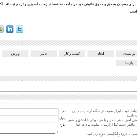
برای رسیدن به حق و حقوق قانونی خود در جامعه نه فقط نیازمند دلسوزی و ترحم نیستند بلکه بی
 است.
توانمندی
ایجاد
کسب و کار
جانباز
ورزش
نیازمند
اط خود با ایران سپید، در هنگام ارسال پیام این
نام:
 باشید:
ایمیل:
هین آمیز به هر شکل و با هر ادبیاتی با اخلاق و منش
 تناقض است لذا از ارسال اینگونه پیام ها جدا
نظر:
*