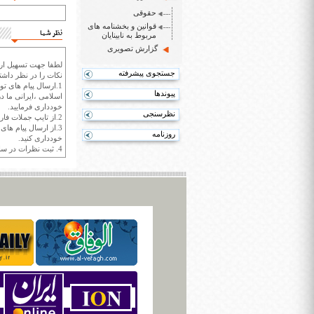
حقوقی
قوانین و بخشنامه های
نظر شما
مربوط به نابینایان
گزارش تصویری
لطفا جهت تسهیل ارتب
جستجوی پیشرفته
نکات را در نظر داشته
1.ارسال پیام های تو
پیوندها
اسلامی ،ایرانی ما در
خودداری فرمایید.
نظرسنجی
2.از تایپ جملات فارسی با حروف انگلیسی خودداری کنید.
3.از ارسال پیام ها
روزنامه
خودداری کنید.
4. ثبت نظرات در سايت ايران سپيد براي هر نظر حداکثر 400 واژه است.