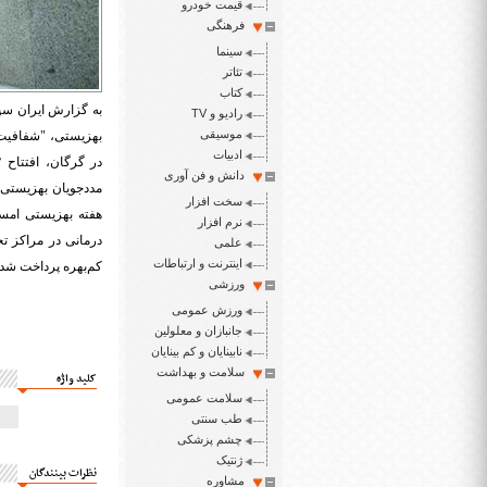
قیمت خودرو
فرهنگی
سینما
تئاتر
کتاب
به گزارش ایران سپی
رادیو و TV
موسیقی
بهزیستی، "شفافیت،
ادبیات
دانش و فن آوری
مددجویان بهزیستی، 
سخت افزار
هفته بهزیستی امسا
نرم افزار
علمی
اینترنت و ارتباطات
کم‌بهره پرداخت شد که با این تس
ورزشی
ورزش عمومی
جانبازان و معلولین
نابینایان و کم بینایان
سلامت و بهداشت
کلید واژه
سلامت عمومی
طب سنتی
چشم پزشکی
ژنتیک
نظرات بینندگان
مشاوره