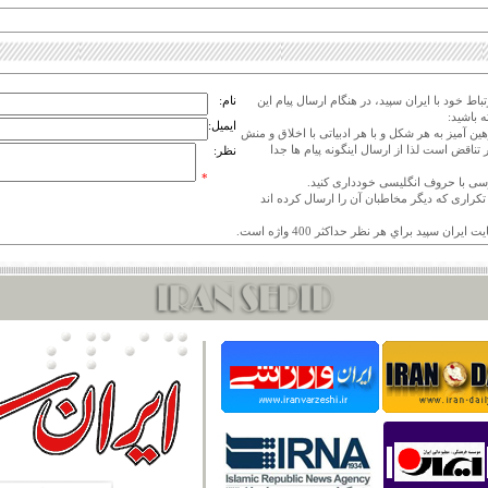
اط خود با ایران سپید، در هنگام ارسال پیام این
نام:
 باشید:
ایمیل:
هین آمیز به هر شکل و با هر ادبیاتی با اخلاق و منش
 تناقض است لذا از ارسال اینگونه پیام ها جدا
نظر:
*
ی تکراری که دیگر مخاطبان آن را ارسال کرده اند