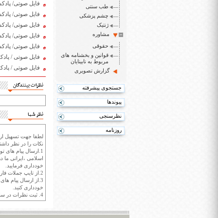
فایل صوتی/ پادکست روز
طب سنتی
فایل صوتی/ پادکست روز
چشم پزشکی
فایل صوتی/ پادکست روز
ژنتیک
مشاوره
فایل صوتی/ پادکست روز
حقوقی
فایل صوتی/ پادکست رو
قوانین و بخشنامه های
فایل صوتی / پادکست رو
مربوط به نابینایان
فایل صوتی / پادکست رو
گزارش تصویری
نظرات بینندگان
جستجوی پیشرفته
پیوندها
نظر شما
نظرسنجی
روزنامه
لطفا جهت تسهیل ارتب
نکات را در نظر داشته
1.ارسال پیام های تو
اسلامی ،ایرانی ما در
خودداری فرمایید.
2.از تایپ جملات فارسی با حروف انگلیسی خودداری کنید.
3.از ارسال پیام ها
خودداری کنید.
4. ثبت نظرات در سايت ايران سپيد براي هر نظر حداکثر 400 واژه است.