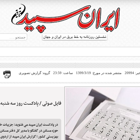
20994
منتشر شده در مورخ: 1399/3/19
ساعت: 23:59
گروه: گزارش تصویری
فایل صوتی / پادکست روز سه شنبه ۲۰ خرداد ۱۳۹۹
ط بریل در جهان
در پادکست ایران سپید می شنوید: جزییات خ
حوزه مسکن در گفتگو با مدیر کل دفتر مسکن 
بهزیستی کشور ؛ گزارش ایران سپید از اردوی ت