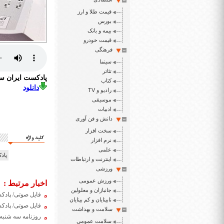
قیمت طلا و ارز
بورس
بیمه و بانک
قیمت خودرو
فرهنگی
سینما
تئاتر
پادکست ایران سپید 
کتاب
دانلود
رادیو و TV
موسیقی
ادبیات
دانش و فن آوری
سخت افزار
کلید واژه
نرم افزار
علمی
پادکس
اینترنت و ارتباطات
ورزشی
ورزش عمومی
اخبار مرتبط :
جانبازان و معلولین
فایل صوتی/ پادکست پنج
نابینایان و کم بینایان
فایل صوتی/ پادکست روز
سلامت و بهداشت
روزنامه سه شنبه 8 مهر ۳۹۹
سلامت عمومی