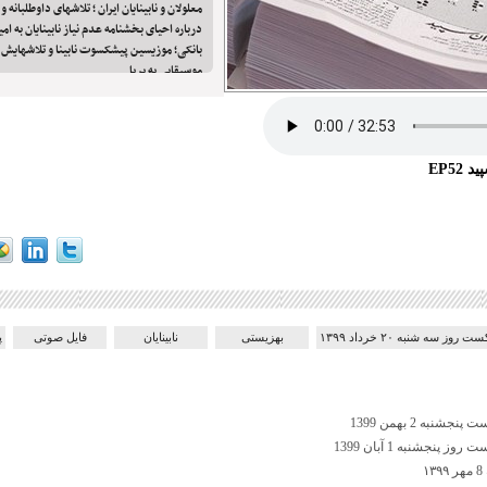
معلولان و نابینایان ایران ؛ تلاشهای داوطلبانه
درباره احیای بخشنامه عدم نیاز نابینایان به ام
بانکی؛ موزیسین پیشکسوت نابینا و تلاشهایش 
موسیقایی به بریل
EP52
ت روز سه شنبه ۲۰ خرداد ۱۳۹۹
بهزیستی
نابینایان
فایل صوتی
پ
شنبه 2 بهمن 1399
 پنجشنبه 1 آبان 1399
۱