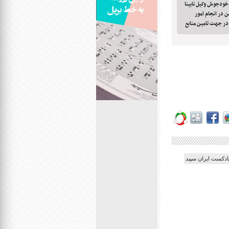
 و خودجوش وکیل نابینا
ین در انجام امور
در جهت تامین منابع
ادکست ایران سپید