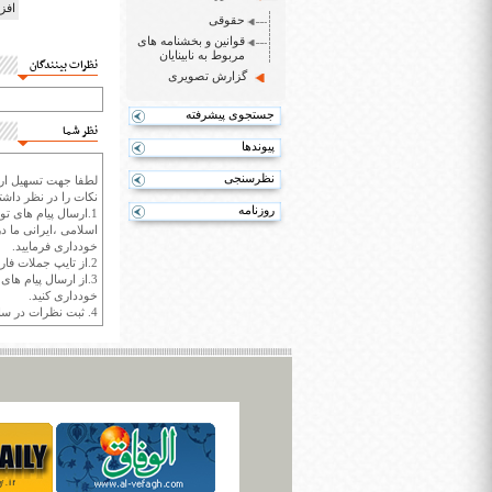
افز
حقوقی
قوانین و بخشنامه های
مربوط به نابینایان
نظرات بینندگان
گزارش تصویری
جستجوی پیشرفته
نظر شما
پیوندها
نظرسنجی
لطفا جهت تسهیل ارتب
نکات را در نظر داشته
روزنامه
1.ارسال پیام های تو
اسلامی ،ایرانی ما در
خودداری فرمایید.
2.از تایپ جملات فارسی با حروف انگلیسی خودداری کنید.
3.از ارسال پیام ها
خودداری کنید.
4. ثبت نظرات در سايت ايران سپيد براي هر نظر حداکثر 400 واژه است.