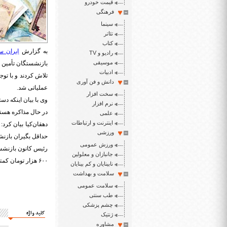
قیمت خودرو
فرهنگی
سینما
تئاتر
کتاب
به گزارش
ایران س
رادیو و TV
موسیقی
ادبیات
دانش و فن آوری
عملیاتی شد.
سخت افزار
نرم افزار
در حال مذاکره هستیم
علمی
اینترنت و ارتباطات
ورزشی
حداقل بگیران بازنش
ورزش عمومی
جانبازان و معلولین
۶۰۰ هزار تومان کمتر باشد، چراکه بازنشستگان به کمتر از این مبلغ راضی نمی‌شوند.
نابینایان و کم بینایان
سلامت و بهداشت
سلامت عمومی
طب سنتی
چشم پزشکی
کلید واژه
ژنتیک
مشاوره