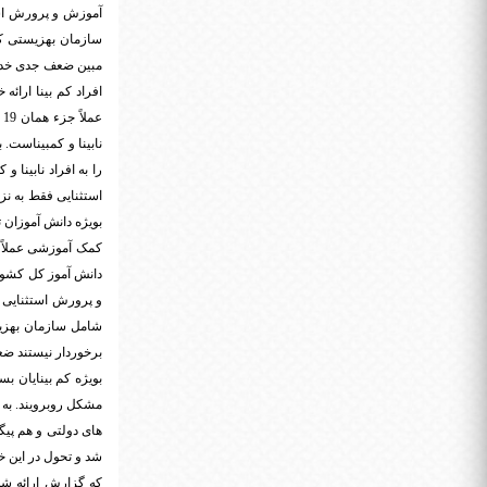
آموزش و پرورش استث
ع
نابینا و کمبیناست.
را به افراد نابینا
کمک آموزشی عملاً در
دانش آموز کل کشور
و پرورش استثنایی به
شامل سازمان بهزیست
برخوردار نیستند ضع
بویژه کم بینایان ب
مشکل روبرویند. به 
های دولتی و هم پیگ
شد و تحول در این خ
که گزارش ارائه ش