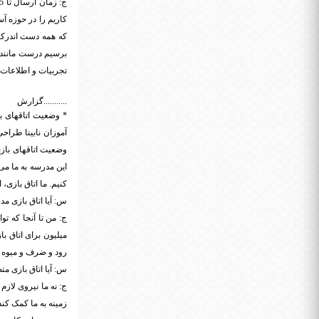
کاریم را در حوزه آ
که همه دست اندرکار
برسیم درست مانند ی
تجربیات و اطلاعات 
...........گزارش
* وضعیت اتاقهای با
آموزان نابینا طراح
وضعیت اتاقهای باز
کنیم. ما اتاق بازی،
س: آیا اتاق بازی مد
ج: من تا آنجا که تو
میلیون برای اتاق 
رود و ضرف و میوه می
س: آیا اتاق بازی مت
ج: نه ما نیروی لازم
زمینه به ما کمک کند.