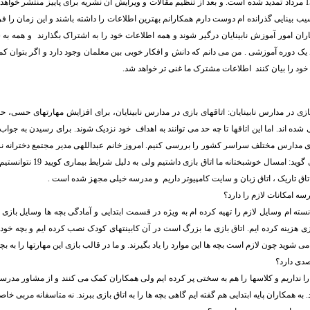
ج: زمان ارسال تا 15 مرداد تمدید شده است. و بعد از تنظیم مقالات و ویرایش آن نشریه برای پاییز منتشر خ
سیب بینایی گذرانده ام دوست دارم همکارانم بهترین اطلاعات را داشته باشند و این زمان را
ان امور آموزش نابینایان درگیر شوند و همه اطلاعات خود را به اشتراک بگذارند و همه ب
ک دوره آموزشی . من می دانم که دانش و افکار خوبی بین معلمان وجود دارد و اگر بتوان ک
خود را بیان کنند اطلاعات مشترک ما غنی تر خواهد شد.
زی در مدارس نابینایان: اتاقهای بازی در مدارس نابینایان، برای افزایش مهارتهای حسی، 
ی شده اند. اما این اتاقها تا چه حد می توانند به اهداف خود نزدیک شوند. برای رسیدن به جو
ی مدارس مختلف سراسر کشور را بررسی کنیم. امروز خانم عبداللهی مدیر مجتمع دخترانه نر
این مدرسه به ما می گوید: امسال خوشبختا
 اتاق تاریک ، اتاق زبان و سایت کامپیوتر داریم و مدرسه خیلی مجهز شده است .
رسه امکانات لازم را دارد؟
انسته ام وسایل لازم را تهیه کرده ام به ویژه در قسمت ابتدایی و آمادگی بچه ها وسایل بازی ز
بازی هزینه کرده ایم. اتاق بازی ما بزرگ است در آن کابینتهای کودک نصب کرده ایم و بچ
 شوید چون لازم است بچه ها این موارد را یاد بگیرند. و ما در قالب بازی این مهارتها را به بچه
صدی دارد؟
 را نداریم و کلاسها را هم به سختی پر کرده ایم ولی همکاران کمک می کنند و از مشاور مدرسه
 به همکاران پایه ابتدایی هم گفته ایم گاهی بچه ها را به اتاق بازی ببرند. نه متاسفانه مربی خاص