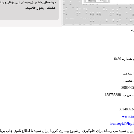
بهینه‌سازی خط بریل، سودای این روز‌های مه
هشتگ - جدول کلاسیک
»
اره 6430
ی اسلامی
معینی
ن- ص.پ.
158755388
www.ira
iransepid@icpi.
ایران سپید می رساند برای جلوگیری از شیوع بیماری کرونا ایران سپید تا اطلاع ثانوی چاپ بری