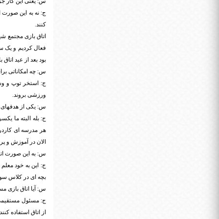
س: یعنی این کار جز
ج: نه به این صورت 
کنند.
اتاق بازی مجتمع شه
فعال کردیم و یک سر
بود بعد از عید اتاق 
س: چه امکاناتی برا
ج: استخر توپ و وسا
ورزشی بروند.
س: یکی از هدفهای ا
ج: بله البته ما یک
هر مدرسه ای کاردرم
الان در آموزش و پ
س: به این صورت اتا
ج: این به خود معلم
بچه ای در کلاس سوم
س: آیا اتاق بازی م
ج: مسئول مستقیمی ن
از اتاق استفاده کنند.