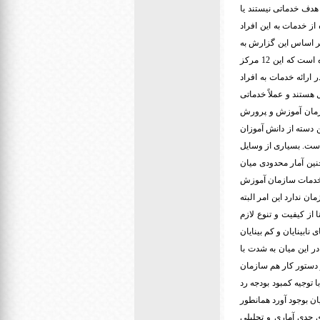
هدف خدماتی نیستند یا
ائه شده از خدمات به این افراد
زمان بهزیستی به افراد نابینا و کم بیناست. به عنوان مثال فقط 19 مرکز بر اساس این گزارش به
افراد کم بینا ارائه خدمت می دهند و البته در ارائه گزارش مراکز تخصصی توانبخشی نیز به 12 مرکز اشاره شده است که این 12 مرکز
در ارائه خدمات به افراد
 هستند و عملاً خدماتی
سازمان آموزش و پرورش
ه این دسته از دانش آموزان
ین و قابل انتقاد است. بسیاری از وسایل
چنین آمار محدودی میان
 خدمات سازمان آموزش
ن ندارد این امر البته
از کیفیت و تنوع لازم
بینایان و کم بینایان
در این میان به شدت با
ر دستور کار هم سازمان
 توجیه کمبود بودجه رد
ن بوجود آورد همانطور
 جدی آماری و تحلیلی