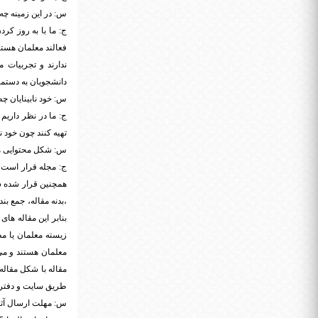
س: در این زمینه چه
ج: ما با به روز کر
فعالند معلمان هستند
ندارند و تجربیات 
دانشجویان به دستما
س: خود نابینایان چ
ج: ما در نظر داریم 
تهیه کنند چون خود ن
س: شکل محتوایی مقال
همچنین قرار شده ش
،بدنه مقاله، جمع ب
بنابر این مقاله های
زیسته معلمان یا م
معلمان هستند و می
مقاله با شکل مقاله
طریق سایت و دفتر
س: مهلت ارسال آثا