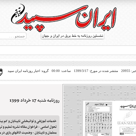
20955
منتشر شده در مورخ: 1399/3/17
ساعت: 00:00
گروه: اخبار روزنامه ایران سپید
روزنامه شنبه 17 خرداد 1399
ط بریل در جهان
خدمات آموزشی و توانبخشی نابینایان و کم بینای
تحول اساسی - فراخوان مقاله نشریه تعلیم و تر
معلمان و نابینایان - وضعیت اتاقهای بازی در م