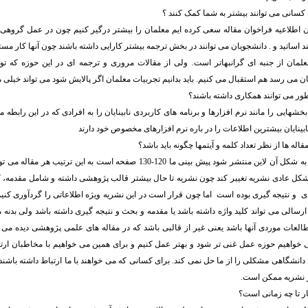
 کسانی می توانند بیشتر به شما کمک کنند ؟
دن اطلاعیه فراخوان مقاله سعی کرده ایم معلمان را بیشتر درگیر کنیم چون در عمل گروهی ک
 اساتید و . دانشجویان می توانند در بخش ترجمه بیشتر کارایی داشته باشند چون آنها کار مستقی
معلمان از جنبه ای گرانبهاتر است. ولی از مقالات مروری و ترجمه ای در این حوزه که ت
ن می رسد هم استقبال می کنیم. باید بدانیم تجربیات معلمان اگر پالایش شود می تواند خیلی م
طور می توانند همکاری داشته باشند؟
بخشهایی را مانند نرم افزارها و برنامه های کاربردی نابینایان را به افرادی که در این رابطه
ابینایان بیشترین اطلاعات را در باره نرم افزارهای مخصوص خود دارند
ه ها از نظر تعداد کلمه و آیتمها چگونه باید باشد؟
کل عادی نشریه تغییر کند چون نشریه تا حال بیشتر قالب پژوهشی داشته و شامل مقدمه، ک
ندی و نتیجه گیری بوده است اما چون قرار است در این نشریه ویژه اطلاعاتی را گردآوری کنیم
 ارسالی می تواند کلید واژه داشته باشد یا مقدمه و بحث و نتیجه گیری داشته باشد ولی بدنه م
طالعات موردی آنها باشد یعنی غیر از قالبی باشد که در مقاله های علمی پژوهشی دیده م
 خواهیم حوزه عمل غنی تر شود و بهتر عمل کنیم و برای همین می خواهیم با مخاطبان ارتب
 دانشگاهی مشکلی را از ما حل نمی کند. برای کسانی که می خواهند با ما ارتباط داشته باشند 
 نشریه ممکن است.
ر تا چه زمانی است؟