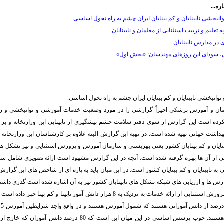
ره...
نبخشی نابینایان و کم بینایان ایران چشم به راه تحول اساسی
 تعلیم و تربیت استثنایی از معلمان و نابینایان
 در مدارس نابینایان
، سودای این روز‌های مهندسان: «بخش اول»
وانبخشی نابینایان و کم بینایان ایران چشم به راه تحول اساسی.
ن و آموزش پزشکی اخیراً گزارشی را در مورد وضعیت خدمات آموزشی و توانبخشی و رفاه
 کرده است این گزارش از سوی دفتر سلامت چشم پیشگیری از نابینایی این وزارتخانه و ب
هداشت جهانی تهیه شده است. در تهیه این گزارش البته علاوه بر کارشناسان این وزارتخانه
ینایان و کم بینایان کشور یعنی بهزیستی و سازمان آموزش و پرورش استثنایی و نیز تشکل های 
برخی از آن ها بهره گرفته شده است. آنچه در این گزارش مشهود است ارائه تصویری شامل س
ه نابینایان و کم بینایان کشور است. در این میان باید به پاره ای از شاخص های این گزارش که
ارش ها و ارزیابی های شبکه تشکل های نابینایان کشور نیز به آن اشاره شده است گذری داشته
سازمان آموزش و پروزش استثنایی از ارائه خدمات به نزدیک به 8 هزار دانش آموز نابینا و 
که 
فعلی این سازمان هستند. خوب پرسش اساسی در این میان این است که 80 د