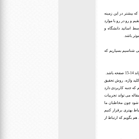
ه بیشتر در این زمینه
م و رو در رو با موارد
وسط اساتید دانشگاه و
وثر باشد.
 می شناسیم بسپاریم که
ج: مجله قرار است به شکل آن لاین منتشر شود پیش بینی ما 120-130 صفحه است به این ترتیب هر مقاله می تواند 14-15 صفحه باشد.
لید واژه، روش تحقیق
 که جنبه کاربردی دارد
قاله می تواند تجربیات
ی شود چون مخاطبان ما
اط بهتری برقرار کنیم
هم بگویم که ارتباط از