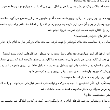
و برنامه درسی بچه ها نیست؟
است که مثلا در زنگ ورزش مدتی را هم در اتاق بازی می گذرانند. و مهارتهای مربوط به خودیار
ید محبی تهران نیز به تازگی تجهیز شده است. آقای عابدپور مدیر این مجتمع می گوید: ما امس
ی وسایل را برای آن خریداری کرده ایم و دیوارها و کف را از لحاظ حفاظتی و امنیتی مناسب
بازی را افتتاح کنیم که به دلیل شرایط کرونا انجام نشد.
ی اتاق بازی فراهم شده است؟
یل بازی مناسب بچه های کوچکتر را تهیه کرده ایم. بچه های بزرگتر نیاز به اتاق بازی ندارن
ین اتاقها افزایش مهارتهای بچه های نابینا است به این منظور چه کارهایی انجام شده است؟
سری وسایل کاردرمانی هم داریم ولی به مجموعه ما کاردرمان تعلق نگرفته قبلا که نیروی انسا
ان و گفتاردرمان داشت ولی این وسایل در مدرسه به دلیل نداشتن نیروی ماهر در این زمین
رورش که نیروها بازنشست می شوند دیگر نیروی جدید جذب نمی شود.
ق بازی برای بچه ها قابل استفاده نیست؟
 بستگی دارد. اگر تشخیص داد بچه به حرکت و توانبخشی خاصی نیاز دارد می تواند او را به اتا
 درس بخواند ولی نیاز به تقویت عضلات دست داشته باشد.
سئول مستقیمی ندارد؟
دارد و مشاور مدرسه کارهای اتاق بازی راپیگیری می کند. در کلاس آمادگی هم معلمها می ت