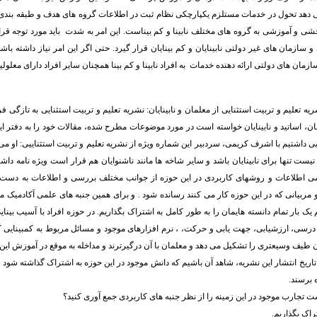
هد تحول در خدمات مستلزم یکپارچکی نظام ثبت در اطلاعات گروه های هدف و طبقه بند
ی و آموزشی به گروه های مختلف نابینا و کم بیناست. این امر به شدت باید مورد توجه قرار
سازمان های غیر دولتی نابینایان و کم بینایان قرار گیرد. حتی اگر این امر نیاز داشته باشد 
مان های دولتی ارائه دهنده خدمات به افراد نابینا و کم بینا همچنان سایر افراد دارای معلو
یه تعلیم و تربیت استثنایی از معلمان و نابینایان: نشریه تعلیم و تربیت استثنایی به تازگی ف
ان، اساتید و نابینایان خواسته است در مورد موضوعات مطرح شده، مقالات خود را به دفتر ای
ی داشتیم با اشرف کریمی، سردبیر این شماره ویژه از نشریه تعلیم و تربیت استثناییی: او می گ
نیست تنها برای نابینایان باشد و سایر شاخه ها مانند ناشنوایان هم قرار است ویژه نامه داشته
 اطلاعات و روشهای کاربردی در این حوزه از جوانب مختلف بررسی و اطلاعات به دست آ
ربیانی که در این حوزه کار می کنند رسانده شود . و برای همین جنبه های علمی آکادمیک مد 
م یک بار تمام دانسته هایمان را به طور کامل به اشتراک بگذاریم. در حوزه افراد با آسیب بی
ه درسی، ارزشیابی، جهت یابی و حرکت، ، نرم افزارهای موجود و مسائل مربوط به کمبینایی که 
یف وسیعتری را تشکیل می دهد و معلمان با آن درگیرترند و مداخله به موقع در آموزش این 
اریخ انتشار این نشریه، شاهد آن باشیم که دانش موجود در این حوزه به اشتراک گذاشته شود
 برسند.
ت تجارب موجود در این زمینه را از نظر جنبه های کاربردی جمع آوری کنید؟
تراک بگذاریم.