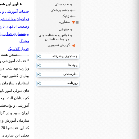
........عناوین این شما
طب سنتی
چشم پزشکی
خدمات آموزشی و توا
ژنتیک
فراخوان مقاله نشریه
مشاوره
وضعیت اتاقهای بازی
حقوقی
بهینه‌سازی خط بریل
قوانین و بخشنامه های
مربوط به نابینایان
هشتگ
گزارش تصویری
جدول کلاسیک
.............سخن هفته
جستجوی پیشرفته
* خدمات آموزشی و ت
پیوندها
وزارت بهداشت درما
نظرسنجی
بینایان کشور تهیه
روزنامه
استاندارد سازمان ب
های متولی امور ناب
کم بینایان البته 
آموزشی و توانبخشی ب
ایران سپید و در گز