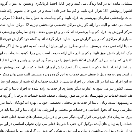
نایی مانده اند در کجا زندگی می کنند و چرا قابل احضا غربالگری و تعیین به عنوان گروه 
سازمان بهزیستی کشور از پوشش 184 هزار فرد نابینا و کم بینا خبر داده است و در عین حال تصویر ار
مبین ضعف جدی خدمات توانبخشی سا
ملاً جزء همان 19 مرکز آموزش به افراد کم بینا برشمرده اند که در واقع مبین ضعف جدی سازمان بهزیستی 
 بسیاری از مراکزی که در این گزارش مورد اشاره قرار گرفته اند به گفته خود گزارش غیرفعال
 و کم بینا ارائه نمی دهند. پرسش اساسی مطرح در این میان آن است که به عنوان مثال اگر 
استثنایی فقط به نزدیک 8 هزار دانش آموز نابینا و کم بینا در حال ارائه خدمت است پس چرا کیفیت خدمات ب
بویژه دانش آموزان تلفیقی که بر اساس این گزارش 4794 دانش آموز را در بر میگیرد این چنین پای
 اختیار افراد نابینا و کم بینا نیست. اگر تعداد دانش آموزان نابینا و کم بینای تحت پوشش 
 است پس به چه دلیل با ضعف جدی خدمات به این گروه روبرو هستیم. البته نمی توان منکر
 این افراد شد اما در کل تعداد این افراد تناسبی با کیفیت خدمات ارائه شده از سوی این سازما
ی کشور نیز می شود به عبارت دیگر بسیاری از خدمات اراده شده به افراد نابینا و کم بینا 
ف شدید خدمات در شهرستان ها در مناطق روستایی ضعف شدید خدمات به برخی از گروه های نا
سیارمشهود است. زنان نابینا از خدمات توانبخشی تخصصی خود بی بهره اند کودکان نابینا نیز 
نظر می رسد که تحول اساسی در خدمات توانبخشی و آموزشی به افراد نابینا و کم بینا باید د
یری سازمان های غیردولتی قرار گیرد. دیگر نمی توان در برابر نقصان های شدید فعلی فقط با
دمات را به زمان های آینده موکول کرد حتی با شرایط فعلی می توان تحولی اساسی در این میا
ده از طرف وزارت بهداشت درمان و آموزش پزشکی که خود این گزارش نیر با نقصان های