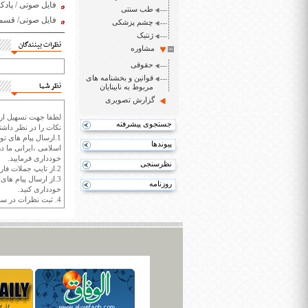
فایل صوتی / پادکست سه شن
طب سنتی
فایل صوتی/ قسمت
چشم پزشکی
ژنتیک
نظرات بینندگان
مشاوره
حقوقی
قوانین و بخشنامه های
نظر شما
مربوط به نابینایان
گزارش تصویری
لطفا جهت تسهیل ارتب
جستجوی پیشرفته
نکات را در نظر داشته
1.ارسال پیام های تو
پیوندها
اسلامی ،ایرانی ما در
خودداری فرمایید.
نظرسنجی
2.از تایپ جملات فارسی با حروف انگلیسی خودداری کنید.
3.از ارسال پیام ها
روزنامه
خودداری کنید.
4. ثبت نظرات در سايت ايران سپيد براي هر نظر حداکثر 400 واژه است.