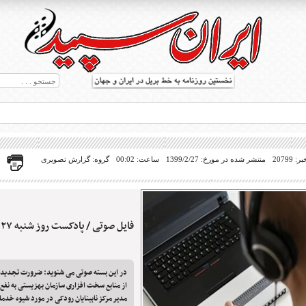
20799
منتشر شده در مورخ: 1399/2/27
ساعت: 00:02
گروه: گزارش تصویری
فایل صوتی / پادکست روز شنبه ۲۷ اردیبهشت ۱۳۹۹
ط بریل در جهان
در این بسته صوتی می شنوید: ضرورت تجدید ن
از منابع سخت افزاری سازمان بهزیستی به نفع 
مدیر مرکز نابینایان رودکی در مورد شیوه خدما