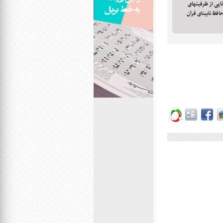
تاپی از ظرفیتهای
افظ نابینای قرآن