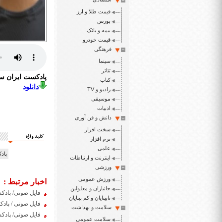
قیمت طلا و ارز
بورس
بیمه و بانک
قیمت خودرو
فرهنگی
سینما
تئاتر
پادکست ایران سپید 
کتاب
دانلود
رادیو و TV
موسیقی
ادبیات
دانش و فن آوری
سخت افزار
کلید واژه
نرم افزار
علمی
پادکست
اینترنت و ارتباطات
ورزشی
ورزش عمومی
اخبار مرتبط :
جانبازان و معلولین
فایل صوتی/ پادکست پنج
نابینایان و کم بینایان
فایل صوتی / پادکست رو
سلامت و بهداشت
فایل صوتی/ پادکست روز
سلامت عمومی