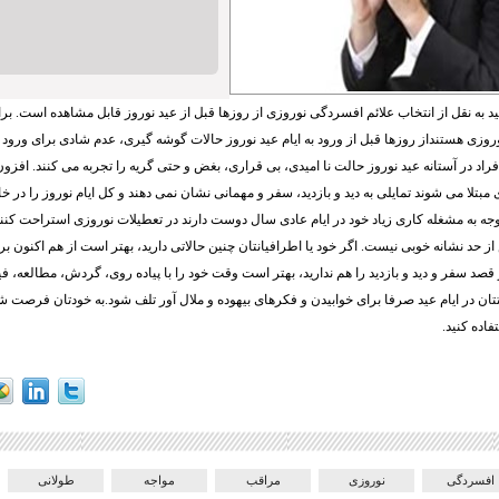
د به نقل از انتخاب علائم افسردگی نوروزی از روزها قبل از عید نوروز قابل مشاهده است. برا
زی هستنداز روزها قبل از ورود به ایام عید نوروز حالات گوشه گیری، عدم شادی برای ورود به 
راد در آستانه عید نوروز حالت نا امیدی، بی قراری، بغض و حتی گریه را تجربه می کنند. افزون 
بتلا می شوند تمایلی به دید و بازدید، سفر و مهمانی نشان نمی دهند و کل ایام نوروز را در خان
توجه به مشغله کاری زیاد خود در ایام عادی سال دوست دارند در تعطیلات نوروزی استراحت کنند.
 حد نشانه خوبی نیست. اگر خود یا اطرافیانتان چنین حالاتی دارید، بهتر است از هم اکنون برای
قصد سفر و دید و بازدید را هم ندارید، بهتر است وقت خود را با پیاده روی، گردش، مطالعه، ف
تتان در ایام عید صرفا برای خوابیدن و فکرهای بیهوده و ملال آور تلف شود.به خودتان فرصت ش
اده کنید.
افسردگی
نوروزی
مراقب
مواجه
طولانی