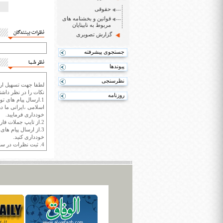
حقوقی
قوانین و بخشنامه های
مربوط به نابینایان
نظرات بینندگان
گزارش تصویری
جستجوی پیشرفته
نظر شما
پیوندها
نظرسنجی
لطفا جهت تسهیل ارتب
نکات را در نظر داشته
روزنامه
1.ارسال پیام های تو
اسلامی ،ایرانی ما در
خودداری فرمایید.
2.از تایپ جملات فارسی با حروف انگلیسی خودداری کنید.
3.از ارسال پیام ها
خودداری کنید.
4. ثبت نظرات در سايت ايران سپيد براي هر نظر حداکثر 400 واژه است.