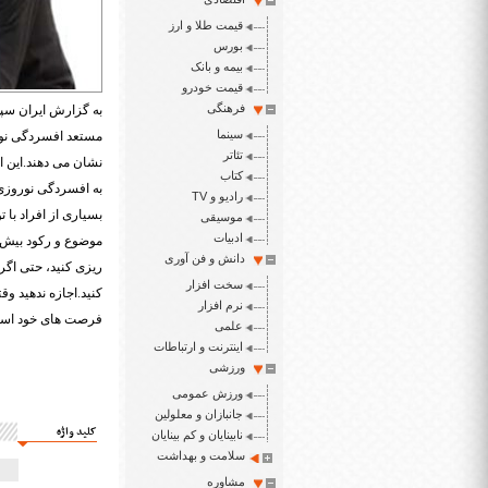
قیمت طلا و ارز
بورس
بیمه و بانک
قیمت خودرو
فرهنگی
به گزارش ایران سپی
سینما
مستعد افسردگی نورو
تئاتر
نشان می دهند.این اف
کتاب
به افسردگی نوروزی م
رادیو و TV
بسیاری از افراد با 
موسیقی
ادبیات
موضوع و رکود بیش از
دانش و فن آوری
ریزی کنید، حتی اگر 
سخت افزار
کنید.اجازه ندهید وق
نرم افزار
فرصت های خود استف
علمی
اینترنت و ارتباطات
ورزشی
ورزش عمومی
جانبازان و معلولین
کلید واژه
نابینایان و کم بینایان
سلامت و بهداشت
مشاوره