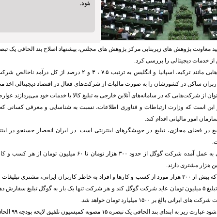
شود.
طبق آمارها دولت هایی مانند ترکیه، اسپانیا و انگلیس به ترتیب ۷.۵ ، ۳ و ۲ 
ربران ساکن در کشورشان را به ‌صورت مالیات از شرکت‌های فعال در اقتصاد دیجیتالی اخذ می
وان از شرکت‌هایی که در سامانه‌های آنلاین خارجی به تبلیغ کالا یا خدمات خود می‌پردازند عوا
ر این است که وزارت ارتباطات و فناوری اطلاعات، نسبت به شناسایی و معرفی کسانی که ا
سازمان امور مالیاتی اقدام کند.
یغ در فضای مجازی، تبلیغ در جویشگرهای اینترنتی است. در ایران انحصار جستجو در این
.
مطابق بررسی های به عمل آمده شرکت گوگل از حدود ۳۰۰ هزار تومان تا ۶۰ م
ین هزار مشتری دارند.
تخمین زده می‌شود که بیش از ۳۰۰ هزار مورد از کسب و کارها و افراد به خاطر کاربران ایرانی، مشتری ت
به طور متوسط هر تبلیغ ۵ میلیون تومان عاید شرکت گوگل کند و هر شرکت تنها یک بار به گوگل تبلیغ سفارش
یرانی بالغ بر ۱۵۰۰ میلیارد تومان خواهد شد.
 به ابتدای بند الحاقی یک تبصره ۱۵ مصوبه کمیسیون تلفیق لایحه بودجه ۹۹ الحاق شود: