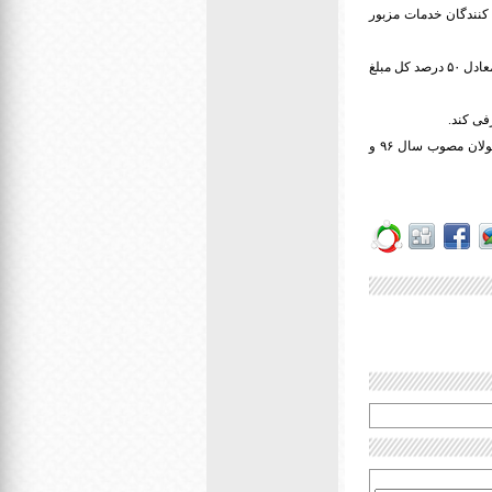
راتی علاوه بر قیمت هر پیامک، مبلغ ۱۰ ریال از استفاده کنندگان خدمات مزبور
اشخاص حقیقی و حقوقی نیز که تبلیغات خود را توسط خدمات تبلیغاتی شرکت گوگل انجام می دهند، موظف اند معادل ۵۰ درصد کل مبلغ
فی کند.
درآمد حاصله متناسب با وصول تا سقف ۲ هزار میلیارد ریال جهت اجرای مواد ۵ و ۸ قانون حمایت از حقوق معلولان مصوب سال ۹۶ و