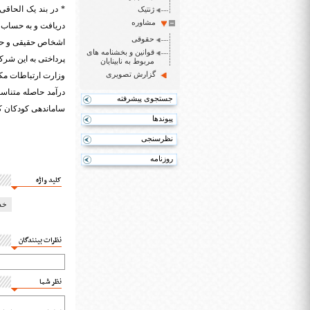
ژنتیک
مشاوره
دریافت و به حساب د
حقوقی
قوانین و بخشنامه های
پرداختی به این شرکت
مربوط به نابینایان
گزارش تصویری
وزارت ارتباطات مکل
جستجوی پیشرفته
ساماندهی کودکان کا
پیوندها
نظرسنجی
روزنامه
کلید واژه
خد
نظرات بینندگان
نظر شما