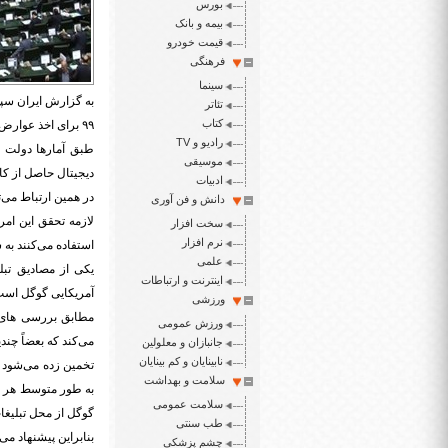
بورس
بیمه و بانک
قیمت خودرو
فرهنگی
سینما
تئاتر
کتاب
۹۹ برای اخذ عوارض از خدمات دیجیتالی را بررسی کرد.
رادیو و TV
موسیقی
دیجیتال حاصل از کا
ادبیات
در همین ارتباط می‌ت
دانش و فن آوری
لازمه تحقق این ام
سخت افزار
نرم افزار
استفاده می‌کنند به 
علمی
یکی از مصادیق تبل
اینترنت و ارتباطات
آمریکایی گوگل است
ورزشی
ورزش عمومی
می‌کند که بعضاً چند
جانبازان و معلولین
نابینایان و کم بینایان
سلامت و بهداشت
سلامت عمومی
گوگل از محل تبلیغات شرکت های ا
طب سنتی
بنابراین پیشنهاد می‌شود عبارت زیر
چشم پزشکی