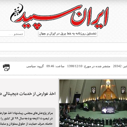
20342
منتشر شده در مورخ: 1398/12/10
ساعت: 09:46
گروه: سیاسی
اخذ عوارض از خدمات دیجیتالی د
ط بریل در جهان
مرکز پژوهش‌های مجلس، پیشنهاد اخذ عوارض
در تبصره ۱۵ لایحه بودجه س
حاصله، صرف حمایت از حقوق معلولان و سامان