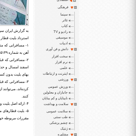
فرهنگی
سینما
تئاتر
کتاب
به گزارش ایران سپ
رادیو و TV
موسیقی
استرداد بلیت قطار
ادبیات
دانش و فن آوری
آهن به شماره ۵۱۴۹-۰۲۱ تماس گرفته و نسبت به هماهنگی و تهیه بلیت جایگزین برای تاریخ مورد نظر خود اقدام کنند.
سخت افزار
نرم افزار
علمی
اینترنت و ارتباطات
بهای بلیت بدون کسر
ورزشی
ورزش عمومی
کرده‌اند، می‌توانند از تاریخ ۱۶ فروردین ۹۹ به مدت یک ما
جانبازان و معلولین
کنند.
نابینایان و کم بینایان
۴- ارائه اصل بلیت و یا متن پیامک الکترونیک شده آن به همراه کارت ملی در زمان استرداد الزامی است.
سلامت و بهداشت
سلامت عمومی
طب سنتی
مقررات مربوطه خواه
چشم پزشکی
ژنتیک
مشاوره