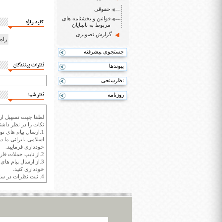
حقوقی
قوانین و بخشنامه های
کلید واژه
مربوط به نابینایان
گزارش تصویری
راه
جستجوی پیشرفته
نظرات بینندگان
پیوندها
نظرسنجی
نظر شما
روزنامه
لطفا جهت تسهیل ارتب
نکات را در نظر داشته
1.ارسال پیام های تو
اسلامی ،ایرانی ما در
خودداری فرمایید.
2.از تایپ جملات فارسی با حروف انگلیسی خودداری کنید.
3.از ارسال پیام ها
خودداری کنید.
4. ثبت نظرات در سايت ايران سپيد براي هر نظر حداکثر 400 واژه است.