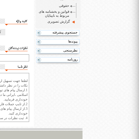
حقوقی
قوانین و بخشنامه های
مربوط به نابینایان
کلید واژه
گزارش تصویری
ک
جستجوی پیشرفته
پیوندها
نظرات بینندگان
نظرسنجی
روزنامه
نظر شما
لطفا جهت تسهیل ارتب
نکات را در نظر داشته
1.ارسال پیام های تو
اسلامی ،ایرانی ما در
خودداری فرمایید.
2.از تایپ جملات فارسی با حروف انگلیسی خودداری کنید.
3.از ارسال پیام ها
خودداری کنید.
4. ثبت نظرات در سايت ايران سپيد براي هر نظر حداکثر 400 واژه است.