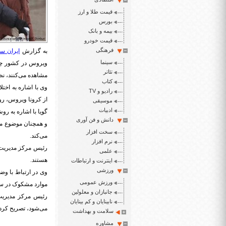
قیمت طلا و ارز
بورس
بیمه و بانک
قیمت خودرو
فرهنگی
به گزارش
ایران سپ
سینما
ویروس در کشور چین
تئاتر
مشاهده می‌کنند، نظ
کتاب
وی با اشاره به اخ
رادیو و TV
از کرونا ویروس، ر
موسیقی
ادبیات
گویا با اشاره به ر
دانش و فن آوری
و همچنان موضوع مرا
سخت افزار
می‌کند
.
نرم افزار
رئیس مرکز مدیریت ب
علمی
هستند
.
اینترنت و ارتباطات
ورزشی
وی در ارتباط با و
ورزش عمومی
موارد مشکوک در سا
جانبازان و معلولین
رئیس مرکز مدیریت 
نابینایان و کم بینایان
می‌شود، تصریح کرد
سلامت و بهداشت
مشاوره