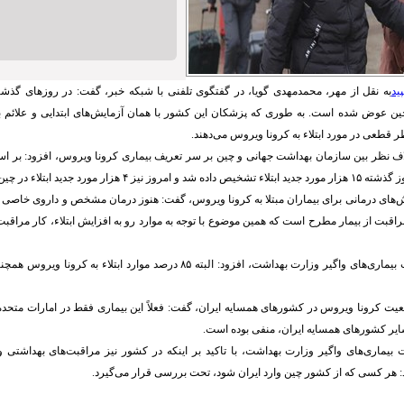
ید
به
نقل از
مهر، محمدمهدی گویا، در گفتگوی تلفنی با شبکه خبر، گفت: در روزهای گذشته
 عوض شده است. به طوری که پزشکان این کشور با همان آزمایش‌های ابتدایی و علائم بالی
ر قطعی در مورد ابتلاء به کرونا ویروس می‌دهند
.
تلاف نظر بین سازمان بهداشت جهانی و چین بر سر تعریف بیماری کرونا ویروس، افزود: بر
وز گذشته
۱۵
هزار مورد جدید ابتلاء تشخیص داده شد و امروز نیز
۴
هزار مورد جدید ابتلاء در چ
وش‌های درمانی برای بیماران مبتلا به کرونا ویروس، گفت: هنوز درمان مشخص و داروی خاصی ب
قبت از بیمار مطرح است که همین موضوع با توجه به موارد رو به افزایش ابتلاء، کار مراقبت
یماری‌های واگیر وزارت بهداشت، افزود: البته
۸۵
درصد موارد ابتلاء به کرونا ویروس همچ
ضعیت کرونا ویروس در کشورهای همسایه ایران، گفت: فعلاً این بیماری فقط در امارات متح
یر کشورهای همسایه ایران، منفی بوده است
.
بیماری‌های واگیر وزارت بهداشت، با تاکید بر اینکه در کشور نیز مراقبت‌های بهداشتی 
: هر کسی که از کشور چین وارد ایران شود، تحت بررسی قرار می‌گیرد
.