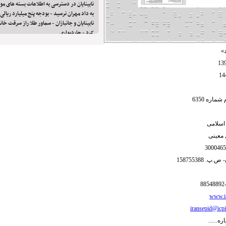
نابینایان در دسترسی به اطلاعات بسته های مو
به داد مهران نرسید - بودجه پنج میلیارد ریالی
نابینایان و جانبازان - سماور طلا راز سرقت خا
کرد - چاردیواری
»
اره 6350
ی اسلامی
معینی
 158755388
www.ir
iransepid@icpi
ره......