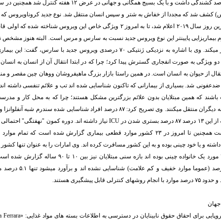
رس) کشف شد که مجددا از خفاش به شتر و سپس انسان منتقل شد. نوع جدید کروناویروس که ب
شدید تنفسی در آخرین روز سال ۲۰۱۹ اعلام شد، تا به امروز ۲ ویژگی خاص این ویروس شناخته
 بیماریزایی پایینتر این نوع ویروس جدید نسبت به سارس و مرس است. البته هنوز مشخص ن
ثابت میماند یا تغییر میکند. وی با اشاره به نزدیکی ژنتیکی ۷۰ درصدی ویروس جدید با سار
 دو ویژگی به صورت انفجاری گسترش پیدا کرد؛ چرا که در ابتدا انتقال آن از انسان به انس
ال از حیوان به انسان است. در همین راستا بازار بزرگ ماهیفروشان ووهان چین مقصر و من
 ضدعفونی شد. بسیاری از بیمارانی که تاکنون شناسایی شده اند تب و علائم تنفسی داشته‌ 
باشند که همین مبتلایان بدون علائم بزرگترین مشکل هستند؛ چرا که به محل کار و مدرسه
تنفسی داشته اند که از این ۱۳ درصد ۸۷ درصد بستری شدن در ICU نیاز داشته اند. دوره ک
بین ۳ تا ۱۴ روز است همچنین تا امروز در ۲۳ کشور موارد قطعی بیماری گزارش شده است که تم
عنوان کرد که هر ۴ مورد یک خانواده چینی بوده‌ اند بازه سنی مبتلا
بیماران حدود ۹۵ درصد (عموما موا
ترلی قابل پیشگیری هستند.
 جهان