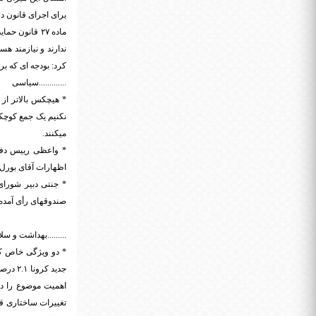
برای اجرای قانون د
ماده ۲۷ قانو
کرد: بودجه ای که برای اج
.............سیاسی
* هیچکس بالاتر از
نکنیم یک جمع کوچکی
میکنند.
* واعظی رییس دفت
اظهارات آقای بورل ا
* جنتی دبیر شورای 
صندوقهای رأی آمده اند و به س
.........بهداشت و س
* دو ویژگی خاص کر