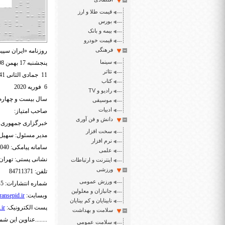
قیمت طلا و ارز
بورس
بیمه و بانک
قیمت خودرو
فرهنگی
روزنامه «ایران سپید
سینما
پنجشنبه 17 بهمن 1398
تئاتر
11 جمادی الثانی 1441
کتاب
6 فوریه 2020
رادیو و TV
سال بیست و چهارم شم
موسیقی
ادبیات
صاحب امتیاز:
دانش و فن آوری
خبرگزاری جمهور
سخت افزار
مدیر مسئول: سهیل 
نرم افزار
سامانه پیامکی: 3000465040
علمی
نشانی پستی: تهران- ص.پ.
اینترنت و ارتباطات
ورزشی
تلفن: 84711371
ورزش عمومی
شماره انتشارات: 5-88548892
جانبازان و معلولین
وبسایت:
ansepid.ir
نابینایان و کم بینایان
پست الکترونیک:
.ir
سلامت و بهداشت
........عناوین این شما
سلامت عمومی