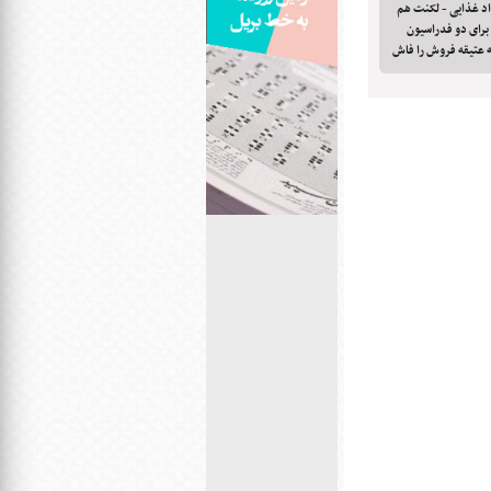
اد غذایی - لکنت هم
 برای دو فدراسیون
نه عتیقه فروش را فاش