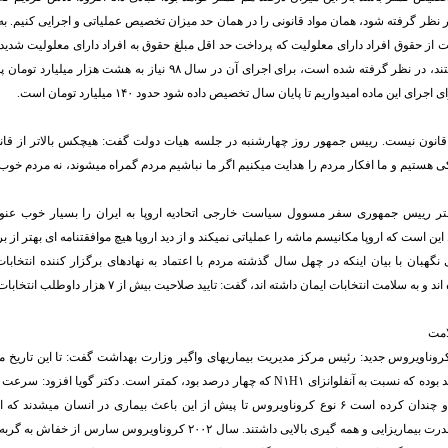
ر نظر گرفته شود، همان مواد قانونی را در همان حد میزان تخصیص عملیاتی و اجرایی کنیم. به 
ن حمایت از حقوق افراد دارای معلولیت که پرداخت حد اقل مبلغ حقوق به افراد دارای معلولیت شد
ندارند و نیازمند هستند، در نظر گرفته شده است، برای اجرای آن در سال ۹۸ نیا
رای این ماده امیدواریم تا پایان سال تخصیص داده شود حدود ۱۴۰ میلیارد تومان است.
 قانون نیست. رییس جمهور روز چهارشنبه در جلسه هیات دولت گفت: هیچکس بالاتر از قا
 هستیم و ما افکار مردم را هدایت میکنیم اگر ما نباشیم مردم گمراه میشوند، نه مردم خوب
ر رییس جمهوری سفر مسوول سیاست خارجی اتحادیه اروپا به ایران را بسیار خوب عنوا
ین است که اروپا مکانیسم ماشه را عملیاتی نمیکند و از دید اروپا هیچ موافقتنامه ای بهتر از بر
نگهبان با بیان اینکه در چهل سال گذشته مردم با اعتماد به نهادهای برگزار کننده انتخابا
لامت انتخابات ایمان داشته اند، گفت: تایید صلاحیت بیش از ۷ هزار داوطلب انتخابات را رقابتی کرده است.
لامت
وناویروس جدید: رئیس مرکز مدیریت بیماریهای واگیر وزارت بهداشت گفت: تا این تاریخ
جدید کرونا ۲.۱ درصد بوده که نسبت به آنفلوانزای N۱H۱ که چهار درصد بود، کمتر است. دکتر گوی
تغییرات ساختاری قدرت بیماریزایی و همه گیری بالایی داشتند. سال ۲۰۰۲ کروناویرو