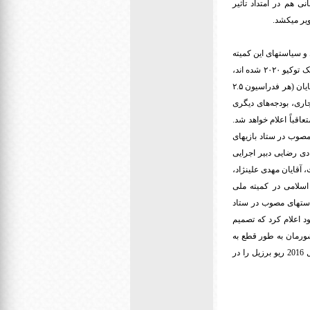
ی هم در امتداد تأثیر
ط و سیاستهای این کمیته
در خصوص عدم اعزام برخی از ورزشکاران رشته های تیمی و انفرادی که موفق به کسب سهمیه بازیهای پارالمپیک توکیو ۲۰۲۰ شده اند،
بودجه ای اختصاصی به مبلغ پنج میلیارد ریال در اختیار فدراسیونهای ورزش جانبازان و معلولین و نابینایان و کمبینایان (هر فدراسیون ۲.۵
اری، بودجه‌های دیگری
قباً اعلام خواهد شد.
مصوب در ستاد بازیهای
د. هادی رضایی دبیر اجرایی
داشت: در این نشست، آقایان مهدی علینژاد،
سلامی در کمیته ملی
یاستهای مصوب در ستاد
ان خود اعلام کرد که تصمیم
کشورمان به طور قطع به
پارالمپیک 2020 توکیو اعزام نخواهد شد. این تیم سابقه نایب قهرمانی در دوره گذشته بازیهای پارالمپیک در سال 2016 ریو برزیل را در