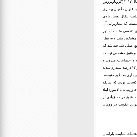
منتقل شد که ۱۰ درصد کشندگی داشت و با یک بسیج همگانی و جهانی در عرض ۱۲ هفته کنترل شد همچنین در سال ۲۰۱۲ (کروناویروس
ا عنوان طغیان بیماری
 شده که اولی قابلیت انتقال بسیار بالای
یست که بیماریزایی آن
س، گفت: این بیماری تنفسی متاسفانه دیر
ان مشخص نشد و به نظر
بع اصلی شناخته شد که
اند و هنوز مشخص نیست
 و اجتماعات میروند و
بیماری و عفونت رابه دیگران منتقل میکنند. وی تصریح کرد: ۸۷ درصد افراد شناسایی شده سندرم شبه آنفلوانزا و ۱۳ درصد سندرم شدید
مون "نهفتگی" احتمالی بیماری به طور متوسط
ام موارد کسانی بودند که سابقه
مسافرت به چین را داشته و یا خود چینی بوده و به این کشور مسافرت کرده اند. وی امارات را به عنوان تنها کشور خاورمیانه با ۴ مورد ابتلا
یان نیز بین ۱۰ تا ۹۰ ساله گزارش شده است. هنوز درصد زیادی از
رد خفیف و کم علامت) شناسایی نشده اند و برآورد میشود تنها ۵.۱ درصد موارد عفونت در ووهان
* تلاش کنشگران اروپایی برای احقاق حقوق نابینایان در دسترسی به اطلاعات بسته های مواد غذایی: «Laura Ferrara»، نماینده پارلمان