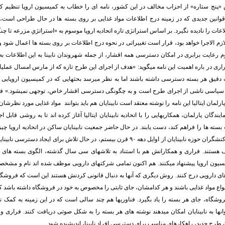
 «پنج ستاره» از احزاب مخالف در این کشور، نامه ای را خطاب به کمیسیون اروپا تنظیم ک
انین جدیدی که در زمینه درج اطلاعات مواد غذایی بر روی بسته ها در حال طراحی است، نیا
عات را نادیده نگیرد. بر اساس استراتژی تازه اتحادیه اروپا موسوم به «استراتژیِ مزرعه تا 
 لازم الاجرا خواهد بود، قرار است تغییراتی در نحوه درج اطلاعات بر روی بسته ها اعمال شود و 
م رعایت برابری در امکان دسترسی همه اقشار، از جمله شهروندان نابینا به این اطلاعات به 
اری در باره اهمیت این نامه میگوید: «هدف از اجرای این طرح تازه که از مارس امسال عملی
ت دقیق هر بسته دسترسی داشته باشند اما به نظر میرسد بحثهایی که در کمیسیون اروپایی
یاسی ناشی از اجرای طرح است و به چگونگی دسترسی اقشار خاص، توجهی نمیشود.» فرار
لمان ایتالیا این نامه را نوشته معتقد است نابینایان هم باید بتوانند مواد غذایی مورد نظرشان را
مایندگان پارلمان، همکاریهایی را با اتحادیه نابینایان ایتالیا آغاز کرده اند تا به روشی قاب
تخمین زده میشود. کنشگران حوزه نابینایان از اوایل دهه ۹۰ قرن بیستم، در حال تلاش برای ایجا
 هستند. فراری و همکارانش هم با استناد به تلاشهای سی سال گذشته، الگوی بسته های دا
سیون اروپا پیشنهاد میکنند. هم اکنون تمامی شرکتهای دارویی موظف شده اند نام و مشخص
ای دارویی درج کنند. روش دیگری که آنها به دنبال قانونی کردنش هستند این است که فروشگا
واع مواد غذایی باشند و هر کدامشان، جای ثابتی را مخصوص به خود در فروشگاه داشته باشد که فر
وشگاه، جای هر بسته را یاد بگیرد. فناوریها هم چند سالی است که در این زمینه به کمک نابین
انها به نابینایان امکان میدهند نوشته های هر بسته را به شکل صوتی دریافت کنند. فراری و 
طرح جدید، راهکارهای مناسب برای دسترسی افراد نابینا، اندیشیده شود.