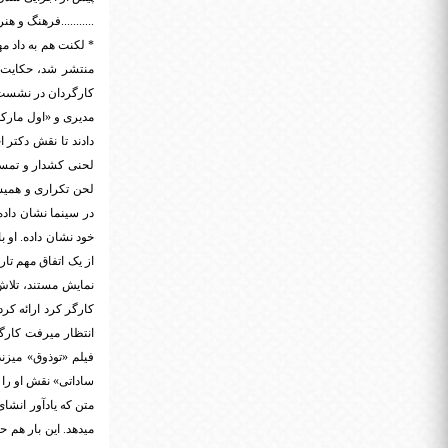
...........فرهنگ و هنر
* لکنت هم به داد 
منتشر شد، حکایت ا
کارگردان در نشست خ
مدیری و «اول مارکت
دادند تا نقش دکتر 
لحنی کشدار و تمسخ
لحن تکراری و همیش
در سینما نشان داده
از یک اتفاق مهم تا
نمایش مستند، تلاش 
کارگر کرد ارائه کر
انتظار میرفت کارگر
فیلم «توذوق» میزند
ساداتی» نقش او را ب
متن که یادآور انشا
میدهد. این بار هم ح