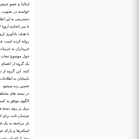
ایتالیا و عضو جنبش
خواسته در تصویب قو
دسترسی به این اطلا
تا سر اتحادیه اروپا
با هدف یادآوری لزو
روانه کرده است. فر
خریداران به جزئیا
حول موضوع تبعات س
یک گروه از اعضای پار
کنند. این گروه از ن
در بسته های مختلف
الگوی موفق به کمی
بریل بر روی بسته ه
چیدمان ثابت برای ان
بار مراجعه به یک فر
اسکنرها و بارکد خو
پیش از اجرایی شدن 