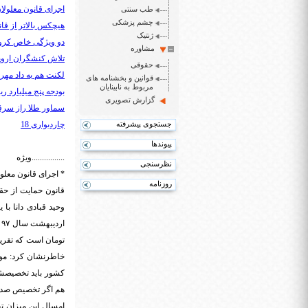
اجرای قانون معلولان طی سال ۹۹ در گرو بودجه
طب سنتی
چشم پزشکی
هیچکس بالاتر از قان
ژنتیک
دو ویژگی خاص کرون
مشاوره
تلاش کنشگران اروپا
حقوقی
لکنت هم به داد مهر
قوانین و بخشنامه های
مربوط به نابینایان
بودجه پنج میلیارد ری
گزارش تصویری
سماور طلا راز سرق
جستجوی پیشرفته
چاردیواری 18
پیوندها
................ویژه
نظرسنجی
روزنامه
خاطرنشان کرد: موض
هم اگر تخصیص صد د
امسال این میزان تخ