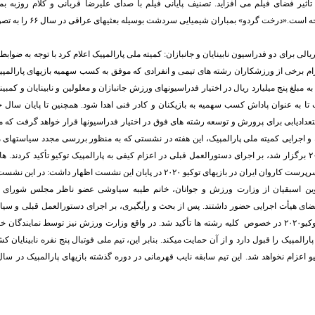
ثیر فضای فیلم می افزاید. تصنیف پایانی فیلم با صدای علیرضا قربانی و کلام روزبه بمان
ست.«درخت گردو» بمباران شیمیایی سردشت بوسیله بعثیهای عراقی در سال ۶۶ را به تصویر میکشد.
 ریالی برای دو فدراسیون نابینایان و جانبازان: کمیته ملی پارالمپیک اعلام کرد با توجه به ضواب
 تا به عنوان پاداش کسب سهمیه به بازیکنان و کادر فنی اهدا شود. همچنین تا پایان سال ج
دادیابی برای پرورش و توسعه رشته های فوق در اختیار فدراسیونها قرار خواهد گرفت که متعا
و اجرایی کمیته ملی پارالمپیک، این هفته در نشستی که به منظور بررسی مجدد سیاستهای 
پارالمپیک توکیو ۲۰۲۰ برگزار شد، بر اجرای دستورالعمل قبلی در اعزام کیفی به پارالمپیک توکیو تأکید کردن
کمیته پارالمپیک و سرپرست کاروان ایران در بازیهای توکیو ۲۰۲۰ در پایان این نشست اظهار 
ن اسبقیان از وزارت ورزش و جوانان، خانم طیبه سیاوشی عضو ناظر مجلس شورای ا
اعضای هیأت اجرایی حضور داشتند. پس از بحث و رأیگیری، بر اجرای دستورالعمل قبلی و س
بازیهای پارالمپیک توکیو۲۰۲۰ در خصوص کلیه رشته ها تأکید شد. در واقع وزارت ورزش نیز توسط نمایندگ
ارالمپیک را قبول دارد و از آن حمایت میکند. بنابر این، تیم ملی فوتبال پنج نفره نابینایان 