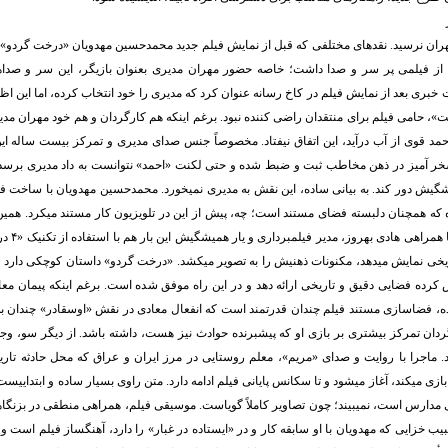
مهران نرسید. نقدهای مختلفی که قبل از نمایش فیلم جدید محمدحسین مهدویان «درخت گردو»
ز فیلمی پر سر و صدا داشت؛ خاصه حضور مهران مدیری بعنوان بازیگر، این سر و صداها
بری بعد از نمایش فیلم در کاخ رسانه عنوان کرد که مدیری را خود انتخاب کرده، اما این ا
»، حامی فیلم برای منتقدان راضی کننده نبود. برغم اینکه هم کارگردان و هم خود مهران مدی
احمد قوی از آب درآید، این اتفاق نیفتاد. مخصوصاً جنس صدای مدیری و تمرکز بیست ساله این
ر آمیز در ذهن مخاطب ثبت و ضبط شده و حتی لکنت «احمد» نتوانست به داد مدیری برسد و 
گیش دور کند. به بیانی ساده، این نقش به مدیری نمیخورد. محمدحسین مهدویان با ساخت ف
 که همچنان دلبسته فضای مستند است؛ چه، پیش از این در تلویزیون کار مستند میکرد. همین ع
ریخی نمایش میدهد، مکنونات ذهنیش را به تصویر میکشد. «درخت گردو» داستان کوچکی دارد و 
کرده فضایی دقیق و تاریخی ارائه دهد و در این راه موفق شده است. برغم اینکه پیمان معا
ده، فضاسازی مستند فیلم چندان قدرتمند است که انفعال معادی در نقش «اوسقادر» چندان ب
دان تمرکز بیشتری بر بازی او که پیشبرنده حوادث نیز هست، داشته باشد. از دیگر سو، وجود 
. ماجرا با روایت و صدای «مریم»، معلم روستایی در مرز ایران و عراق که محل حادثه تار
ازی میکند، آغاز میشود و تا سکانس پایانی فیلم ادامه دارد. متن راوی بسیار ساده و ابتداییس
ی مدارس است، نمیبیند؛ چون تصاویر کاملاً گویاست. موسیقی فیلم، همراهی منطقی در بزنگاه
بیب خزایی که مهدویان با او سابقه کار و در «ایستاده در غبار» را دارد، آهنگساز فیلم است و 