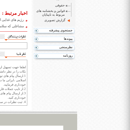
حقوقی
قوانین و بخشنامه های
اخبار مرتبط :
مربوط به نابینایان
رژیم های غذایی ا
گزارش تصویری
مشاغلی که سلامت
جستجوی پیشرفته
نظرات بینندگان
پیوندها
نظرسنجی
نظر شما
روزنامه
لطفا جهت تسهیل ارتب
نکات را در نظر داشته
1.ارسال پیام های تو
اسلامی ،ایرانی ما در
خودداری فرمایید.
2.از تایپ جملات فارسی با حروف انگلیسی خودداری کنید.
3.از ارسال پیام ها
خودداری کنید.
4. ثبت نظرات در سايت ايران سپيد براي هر نظر حداکثر 400 واژه است.