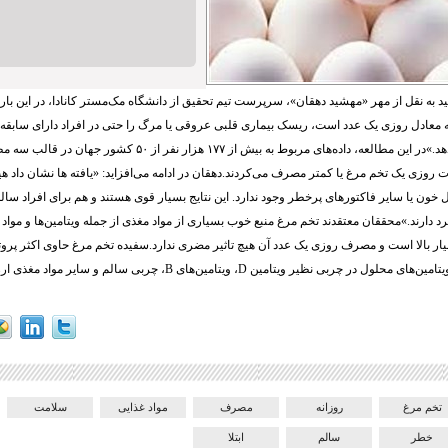
د به نقل از مهر «مهشید دهقان»، سرپرست تیم تحقیق از دانشگاه مک‌مستر کانادا، در این با
 معادل روزی یک عدد است، ریسک بیماری قلبی عروقی یا مرگ را حتی در افراد دارای سابقه 
دیابت افزایش نمی‌دهد.»در این مطالعه، داده‌های مربوط به بیش از ۱۷۷ هز
ت روزی یک تخم مرغ یا کمتر مصرف می‌کردند.دهقان در ادامه می‌افزاید: «یافته ها نشان داد 
ون یا سایر فاکتورهای پرخطر وجود ندارد. این نتایج بسیار قوی هستند و هم برای افراد سالم و
د دارند.»محققان معتقدند تخم مرغ منبع خوب بسیاری از مواد مغذی از جمله ویتامین‌ها و مواد
یار بالا است و مصرف روزی یک عدد آن هیچ تاثیر مضری ندارد.سفیده تخم مرغ حاوی اکثر پروت
 چربی نظیر ویتامین D، ویتامین‌های B، چربی سالم و سایر مواد مغذی ارزشمند است.
تخم مرغ
روزانه
مصرف
مواد غذایی
سلامت
خطر
سالم
ابتلا