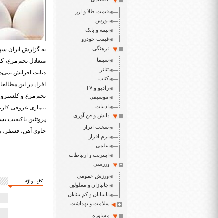
قیمت طلا و ارز
بورس
بیمه و بانک
قیمت خودرو
فرهنگی
به گزارش ایران سپی
سینما
متعادل تخم مرغ، که
تئاتر
کتاب
افراد در این مطالعا
رادیو و TV
تخم مرغ و کلسترول خ
موسیقی
ادبیات
بیماری عروقی کاربر
دانش و فن آوری
پروتئین باکیفیت بس
سخت افزار
حاوی آهن، فسفر، ویتامین‌های محلول در
نرم افزار
علمی
اینترنت و ارتباطات
ورزشی
ورزش عمومی
کلید واژه
جانبازان و معلولین
نابینایان و کم بینایان
سلامت و بهداشت
مشاوره