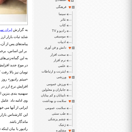
فرهنگی
سینما
تئاتر
کتاب
به گزارش
ایران سپ
رادیو و TV
موسیقی
شاید ثبات بازار ارز 
ادبیات
پیامدهای پس از آن، 
دانش و فن آوری
بر این اساس، برخی 
سخت افزار
به این گمانه‌زنی‌های 
نرم افزار
علمی
اینترنت و ارتباطات
تومان نیز بالا رفت که البته ب
ورزشی
«میثم رادپور» روز 
ورزش عمومی
افزایش نرخ ارز در 
جانبازان و معلولین
سهمیه بندی بنزین ا
نابینایان و کم بینایان
سلامت و بهداشت
ایرانی از آنها می خ
سلامت عمومی
طب سنتی
این کارشناس بازار 
چشم پزشکی
ماندگار باشد.
ژنتیک
رادپور با بیان اینکه
مشاوره