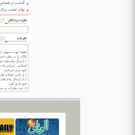
گذشت از قصاص دام
بهانه عجیب برای
نظرات بینندگان
نظر شما
لطفا جهت تسهیل ارتب
نکات را در نظر داشته
1.ارسال پیام های تو
اسلامی ،ایرانی ما در
خودداری فرمایید.
2.از تایپ جملات فارسی با حروف انگلیسی خودداری کنید.
3.از ارسال پیام ها
خودداری کنید.
4. ثبت نظرات در سايت ايران سپيد براي هر نظر حداکثر 400 واژه است.