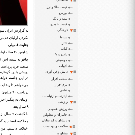
قیمت طلا و ارز
بورس
بیمه و بانک
قیمت خودرو
فرهنگی
سینما
نکردن اولیای دم در
تئاتر
جنایت فامیلی
کتاب
رادیو و TV
چاقو به سینه اش ک
موسیقی
ادبیات
صحنه جرم پرداخت و 
دانش و فن آوری
دوستی با دزد گرفتارم
سخت افزار
نرم افزار
می‌خواهم تا رضایت
علمی
پرداخت ۹۰
اینترنت و ارتباطات
اولیای دم پیگیر اجر
ورزشی
۹ سال بعد
ورزش عمومی
با گذشت ۹
جانبازان و معلولین
نابینایان و کم بینایان
محاکمه ایستاد و گ
سلامت و بهداشت
اختلاف داشتم. من
مشاوره