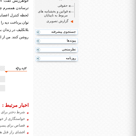
خواهرزنش گفت: آخر
حقوقی
ترساندن همسرم چاقو
قوانین و بخشنامه های
لحظه کنترل اعصابم 
مربوط به نابینایان
گزارش تصویری
بلاتکلیف در زندان ب
جستجوی پیشرفته
روشن کنند. من از ا
پیوندها
نظرسنجی
روزنامه
کلید واژه
اخبار مرتبط :
شرط دختر برای گ
خواستگاری از خو
قصاص برای پسری 
افشای راز قتل همس