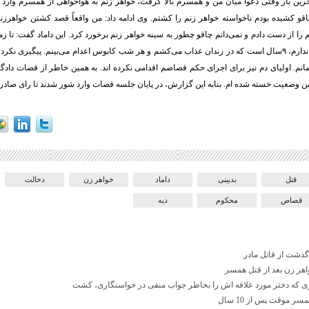
ین بار وقتی دعوا میان من و همسرم بالا گرفت، خواهر زنم به هواخواهی از همسرم وارد 
 کشیده بودم ناخواسته خواهر زنم را کشتم. وی ادامه داد: من واقعاً قصد کشتن خواهرزنم 
را از دست دادم و نمی‌دانم چاقو چطور به سینه خواهر زنم برخورد کرد. این داماد گفت: تا ز
توان پرداخت دیه را ندارم، ۹سال است که در زندان عذاب می‌کشم و هر شب کابوس اعدام می‌بینم. پیگیری
مانم. اولیای دم نیز برای اجرای حکم قصاصم اقدامی نکرده اند. به همین خاطر از قضات دادگاه
ین وضعیت خسته شده ام. بنابه این گزارش، در پایان جلسه قضات وارد شور شدند تا رای صادر 
قتل
بدبینی
داماد
خواهر زن
دخالت
قصاص
محکوم
دیه
ذشت از قاتل مادر
اهر زن بعد از قتل همسر
که دختر مورد علاقه اش را بخاطر جواب منفی در خواستگاری، کشت
ر موقت پس از 10 سال