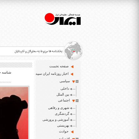
بخشنامه ها مربوط به معلولان و نابینایان
صفحه نخست
شناسه خبر: 
>
اخبار روزنامه ایران سپید
سیاسی
قانون حمایت از حقوق معلولان
>
داخلی
اخبار حوزه معلولان و نابینایان
بین الملل
>
اجتماعی
شهری و رفاهی
ایران سپید سایت خبری نابینایان و تنها روزنامه به خ
>
گردشگری
آموزشی و پرورشی
بهزیستی
حوادث
اقتصادی