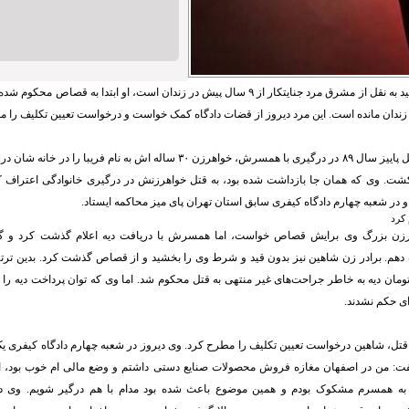
به گزارش ایران سپید به نقل از مشرق مرد جنایتکار از ۹ سال پیش در زندان است، او ابتدا به ق
 زندان مانده است. این مرد دیروز از قضات دادگاه کمک خواست و درخواست تعیین تکلیف را م
شاهین ۴۰ ساله اوایل پاییز سال ۸۹ در درگیری با همسرش، خواهرزن ۳۰ ساله اش به نام 
شت. وی که همان جا بازداشت شده بود، به قتل خواهرزنش در درگیری خانوادگی اعتراف 
در شعبه چهارم دادگاه کیفری سابق استان تهران پای میز محاکمه ایستاد.
 کرد
 دهم. برادر زن شاهین نیز بدون قید و شرط وی را بخشید و از قصاص گذشت کرد. بدین تر
 میلیون تومان دیه به خاطر جراحت‌های غیر منتهی به قتل محکوم شد. اما وی که توان پرداخت دیه را
ای حکم نشدند.
 سال از قتل، شاهین درخواست تعیین تکلیف را مطرح کرد. وی دیروز در شعبه چهارم دادگاه کیفری 
فت: من در اصفهان مغازه فروش محصولات صنایع دستی داشتم و وضع مالی ام خوب بود، ام
 به همسرم مشکوک بودم و همین موضوع باعث شده بود مدام با هم درگیر شویم. وی د