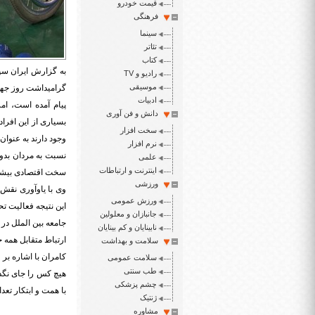
قیمت خودرو
فرهنگی
سینما
تئاتر
کتاب
به گزارش ایران سپی
رادیو و TV
موسیقی
گرامیداشت روز جهان
ادبیات
دانش و فن آوری
بسیاری از این افرا
سخت افزار
نرم افزار
علمی
اینترنت و ارتباطات
سخت اقتصادی بیشتر 
ورزشی
وی با یاوآوری نقش 
ورزش عمومی
این نتیجه فعالیت ت
جانبازان و معلولین
جامعه بین الملل در
نابینایان و کم بینایان
ارتباط متقابل همه ح
سلامت و بهداشت
کامران با اشاره ب
سلامت عمومی
طب سنتی
هیچ کس را جای نگذا
چشم پزشکی
با همت و ابتکار تعد
ژنتیک
مشاوره