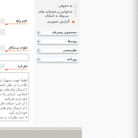
حقوقی
قوانین و بخشنامه های
مربوط به نابینایان
کلید واژه
گزارش تصویری
جستجوی پیشرفته
پیوندها
نظرات بینندگان
نظرسنجی
روزنامه
نظر شما
لطفا جهت تسهیل ارتب
نکات را در نظر داشته
1.ارسال پیام های تو
اسلامی ،ایرانی ما در
خودداری فرمایید.
2.از تایپ جملات فارسی با حروف انگلیسی خودداری کنید.
3.از ارسال پیام ها
خودداری کنید.
4. ثبت نظرات در سايت ايران سپيد براي هر نظر حداکثر 400 واژه است.