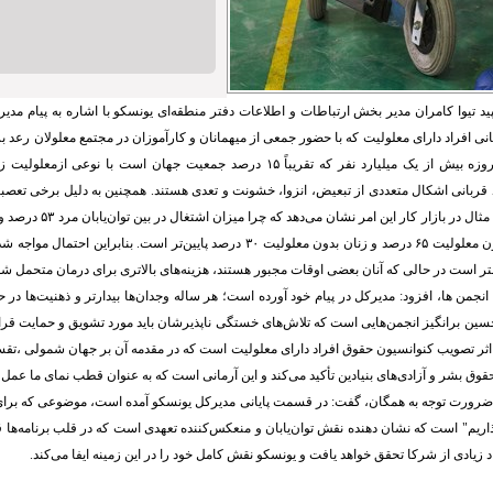
د تیوا کامران مدیر بخش ارتباطات و اطلاعات دفتر منطقه‌ای یونسکو با اشاره به پیام مدی
ی افراد دارای معلولیت که با حضور جمعی از میهمانان و کارآموزان در مجتمع معلولان رعد ب
پیام آمده است، امروزه بیش از یک میلیارد نفر که تقریباً ۱۵ درصد جمعیت جهان است با
د قربانی اشکال متعددی از تبعیض، انزوا، خشونت و تعدی هستند. همچنین به دلیل برخی تعصبا
نسبت به مردان بدون معلولیت ۶۵ درصد و زنان بدون معلولیت ۳۰ درصد پایین‌تر است. بنابر
است در حالی که آنان بعضی اوقات مجبور هستند، هزینه‌های بالاتری برای درمان متحمل شو
انجمن ها، افزود: مدیرکل در پیام خود آورده است؛ هر ساله وجدان‌ها بیدارتر و ذهنیت‌ها در
حسین برانگیز انجمن‌هایی است که تلاش‌های خستگی ناپذیرشان باید مورد تشویق و حمایت قرا 
 اثر تصویب کنوانسیون حقوق افراد دارای معلولیت است که در مقدمه آن بر جهان شمولی ،تقسی
قوق بشر و آزادی‌های بنیادین تأکید می‌کند و این آرمانی است که به عنوان قطب نمای ما عمل 
ر ضرورت توجه به همگان، گفت: در قسمت پایانی مدیرکل یونسکو آمده است، موضوعی که برا
ریم" است که نشان دهنده نقش توان‌یابان و منعکس‌کننده تعهدی است که در قلب برنامه‌ها قر
اد زیادی از شرکا تحقق خواهد یافت و یونسکو نقش کامل خود را در این زمینه ایفا می‌کند.