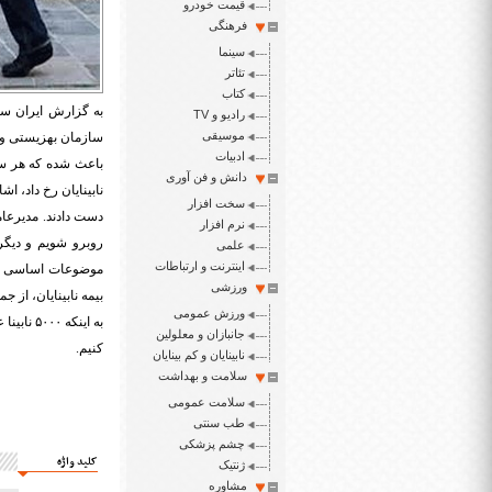
قیمت خودرو
فرهنگی
سینما
تئاتر
کتاب
به گزارش ایران سپ
رادیو و TV
موسیقی
سازمان بهزیستی و 
ادبیات
باعث شده که هر سال
دانش و فن آوری
نابینایان رخ داد، ا
سخت افزار
دست دادند.
مدیرعام
نرم افزار
روبرو شویم و دیگر
علمی
اینترنت و ارتباطات
موضوعات اساسی ما ا
ورزشی
بیمه نابینایان، از 
ورزش عمومی
به اینک
جانبازان و معلولین
کنیم.
نابینایان و کم بینایان
سلامت و بهداشت
سلامت عمومی
طب سنتی
چشم پزشکی
کلید واژه
ژنتیک
مشاوره