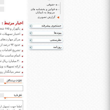
حقوقی
قوانین و بخشنامه های
مربوط به نابینایان
گزارش تصویری
اخبار مرتبط :
جستجوی پیشرفته
یکهزار و ۶۸۵ شغل برای مددجویان بهزیستی لرستان ایجاد می‌شود
پیوندها
اعتبار تسهیلات 
مرکز مهارت‌های ا
نظرسنجی
حدود ۹۴ درصد از بودجه اشتغال بهزیستی استان همدان جذب شد
روزنامه
تشریح اقدامات بهزیستی درآستانه 12 آذر/ سق
اتمام مناسب سازی ۱۱۰ بوستان و ۳۰ بازار تره بار تا پا
۴۰ میلیارد ریال تسهیلات اشتغالزایی بهزیستی شیروان جذب شد
ارائه تسهیلات وی
سفر بنیانگذار ر
نظرات بینندگان
نظر شما
لطفا جهت تسهیل ارتب