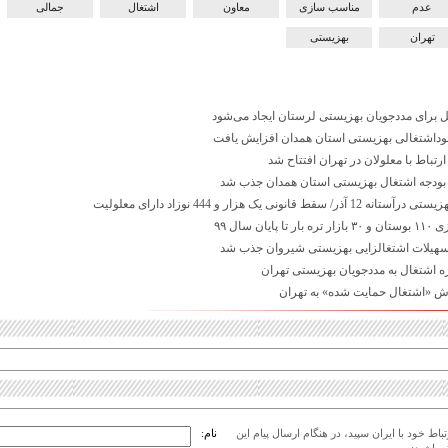
عدم
مناسب سازی
معاون
اشتغال
جمالی
تهران
بهزیستی
خوداشتغالی بهزیستی استان همدان افزایش یافت
رتباط با معلولان در تهران افتتاح شد
ط قانونی یک هزار و 444 نوزاد دارای معلولیت
یان سال ۹۹
ژه اشتغال به مددجویان بهزیستی تهران
وش «اشتغال حمایت شده» به تهران
اط خود با ایران سپید، در هنگام ارسال پیام این
نام: