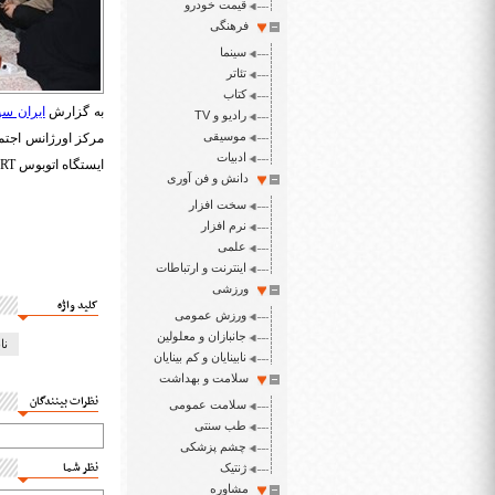
قیمت خودرو
فرهنگی
سینما
تئاتر
کتاب
به گزارش
ایران سپ
رادیو و TV
موسیقی
ادبیات
ایستگاه اتوبوس BRT جان باخت، دیدار و دلجویی کردند.
دانش و فن آوری
سخت افزار
نرم افزار
علمی
اینترنت و ارتباطات
ورزشی
کلید واژه
ورزش عمومی
جانبازان و معلولین
نا
نابینایان و کم بینایان
سلامت و بهداشت
نظرات بینندگان
سلامت عمومی
طب سنتی
چشم پزشکی
نظر شما
ژنتیک
مشاوره