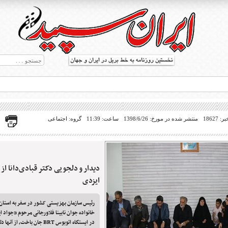
18627
منتشر شده در مورخ: 1398/6/26
ساعت: 11:39
گروه: اجتماعی
دیدار و دلجویی دکتر قبادی‌دانا از 
ط بریل در جهان
ایزدی
رئیس سازمان بهزیستی کشور در سفر به استان 
خانواده جوان نابینا فلاورجانی مرحوم «جواد ای
در ایستگاه اتوبوس BRT جان باخت، از آنها دلجویی کردند.