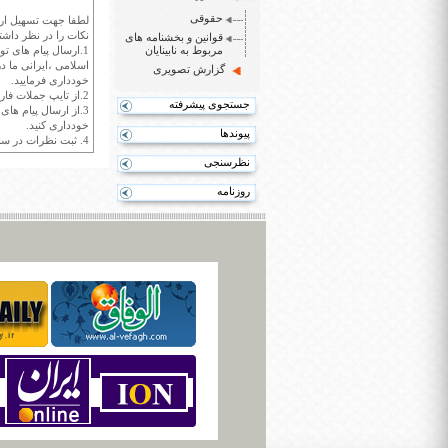
حقوقی
لطفا جهت تسهیل ارتب
نکات را در نظر داشته
قوانین و بخشنامه های
مربوط به نابینایان
1.ارسال پیام های تو
اسلامی ،ایرانی ما در
گزارش تصویری
خودداری فرمایید.
2.از تایپ جملات فارسی با حروف انگلیسی خودداری کنید.
جستجوی پیشرفته
3.از ارسال پیام ها
خودداری کنید.
پیوندها
4. ثبت نظرات در سايت ايران سپيد براي هر نظر حداکثر 400 واژه است.
نظرسنجی
روزنامه