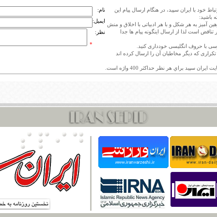
اط خود با ایران سپید، در هنگام ارسال پیام این
نام:
 باشید:
ایمیل:
هین آمیز به هر شکل و با هر ادبیاتی با اخلاق و منش
 تناقض است لذا از ارسال اینگونه پیام ها جدا
نظر:
*
ی تکراری که دیگر مخاطبان آن را ارسال کرده اند