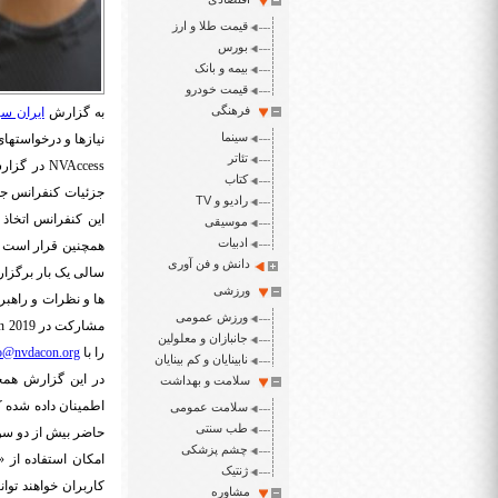
قیمت طلا و ارز
بورس
بیمه و بانک
قیمت خودرو
فرهنگی
به گزارش
ایران سپ
سینما
نیازها و درخواستها
تئاتر
NVAccess
در گزارش
کتاب
جزئیات کنفرانس ج
رادیو و TV
موسیقی
ادبیات
همچنین قرار است ا
دانش و فن آوری
سالی یک بار برگزار
ورزشی
ها و نظرات و راهبرد
ورزش عمومی
مشارکت در
 2019
جانبازان و معلولین
را با
o@nvdacon.org
نابینایان و کم بینایان
در این گزارش همچ
سلامت و بهداشت
اطمینان داده شده ک
سلامت عمومی
طب سنتی
حاضر بیش از دو سوم
چشم پزشکی
امکان استفاده از 
ژنتیک
کاربران خواهند توا
مشاوره