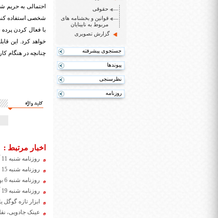
احتمالی به حریم شخ
حقوقی
شخصی استفاده کند
قوانین و بخشنامه های
مربوط به نابینایان
با فعال کردن پرده
گزارش تصویری
خواهد کرد. این قابلیت فقط برای
جستجوی پیشرفته
چنانچه در هنگام ک
پیوندها
نظرسنجی
روزنامه
کلید واژه
اخبار مرتبط :
روزنامه شنبه 11 آبان 1398
روزنامه شنبه 15 تیر 1398
روزنامه شنبه 6 بهمن 1397
روزنامه شنبه 19 آبان 1397
ابزار تازه گوگل ی
عینک جادویی، نقل 