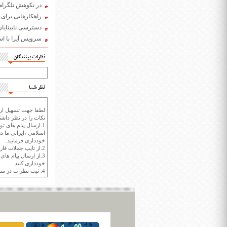
در نکوهش تلگرام 
راهکارهایی برای د
دسترسی نابینایان
سرویس آیرا با است
نظرات بینندگان
نظر شما
لطفا جهت تسهیل ارتب
نکات را در نظر داشته
1.ارسال پیام های تو
اسلامی ،ایرانی ما در
خودداری فرمایید.
2.از تایپ جملات فارسی با حروف انگلیسی خودداری کنید.
3.از ارسال پیام ها
خودداری کنید.
4. ثبت نظرات در سايت ايران سپيد براي هر نظر حداکثر 400 واژه است.