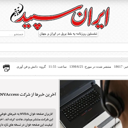
18617
منتشر شده در مورخ: 1398/6/25
ساعت: 11:55
گروه: دانش و فن آوری
آخرین خبرها از شرکت NVAccess
ط بریل در جهان
کاربران صفحه خوان NVDA به 
این شرکت منتشر میشود، عادت کرده اند. اخبا
کیفیت این صفحه خوان در نسخه های تازه دار