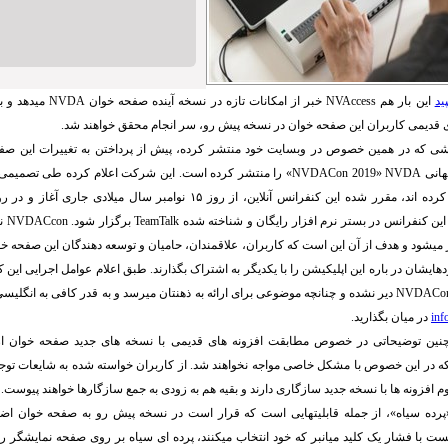
ید
این بار هم
NVAccess
خبر از امکانات تازه در نسخه آینده صفحه خوان
NVDA
میدهد و ب
ی قدیمی کاربران این صفحه خوان در نسخه پیش رو، سر انجام محقق خواهند شد.
ی که در همین خصوص در وبسایت خود منتشر کرده، پیش از پرداختن به تغییرات این صف
هانی
NVDA
«
NVDACon 2019
» را منتشر کرده است. این شرکت اعلام کرده طی تصمیمی
ین کنفرانس در بستر نرم افزار رایگان و شناخته شده
TeamTalk
برگزار شود.
NVDACcon
نا
 میشود و هدف از آن این است که کاربران، علاقمندان، حامیان و توسعه دهندگان این صفحه خوان
هایشان در باره این اپلیکیشن را با یکدیگر به اشتراک بگذارند. طبق اعلام عوامل اجرایی این 
NVDACon
دیر نشده و چنانچه موضوعی برای ارائه به ذهنتان میرسد و به قدر کافی به انگلیس
inf
در میان بگذارید.
نین توضیحاتی در خصوص مطابقت افزونه های قدیمی با نسخه های جدید صفحه خوان ارائ
ه در این خصوص با مشکل خاصی مواجه نخواهند شد. از کاربران خواسته شده به شایعات توجه 
 افزونه ها با نسخه جدید سازگاری دارند و بقیه هم به زودی به جمع سازگارها خواهند پیوست.
«پرده سیاه»، از جمله قابلیتهایی است که قرار است در نسخه پیش رو به صفحه خوان اضاف
نست با فشار یک کلید میانبر که خود انتخاب میکنند، پرده ای سیاه بر روی صفحه نمایشگر را