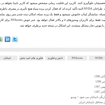
صیشان جلوگیری کنند. کاربرد این قابلیت زمانی مشخص میشود که کاربر نابینا بخواهد در م
. طراحان
NVDA
البته تأکید کرده اند که فعال کردن پرده سیاه هیچ تأثیری در مصرف باطری
 سیاه، نمایشگر لپتاپ خاموش نمیشود و فقط یک پرده سیاه، امکان دیده شدن متن روی نمای
 کاربران ویندوزهای ۸ و بالاتر فعال خواهد بود. خبر خوش
NVAccess
ار با موس دچار مشکل میشدند، این اشکال در نسخه جدید برطرف خواهد شد.
NVDA
NVAccess
دانش و فناوری
فناوری های امید بخش
نابینایان
اریگر نابینایان می شود + ویدیو
محافل نابینایان ایران