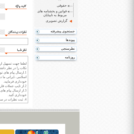
حقوقی
کلید واژه
قوانین و بخشنامه های
مربوط به نابینایان
گزارش تصویری
جستجوی پیشرفته
نظرات بینندگان
پیوندها
نظرسنجی
نظر شما
روزنامه
لطفا جهت تسهیل ارتب
نکات را در نظر داشته
1.ارسال پیام های تو
اسلامی ،ایرانی ما در
خودداری فرمایید.
2.از تایپ جملات فارسی با حروف انگلیسی خودداری کنید.
3.از ارسال پیام ها
خودداری کنید.
4. ثبت نظرات در سايت ايران سپيد براي هر نظر حداکثر 400 واژه است.