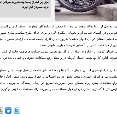
برای این قشر از جامعه یک ضرورت غیرقابل انک
توجه مسئولان قرار گیرد.
ید
به نقل از ایرنا یدالله موحد در دیدار با جمعی از نمایندگان معلولان استان کرمان افزو
انین و در راستای حمایت از توانجویان پیگیری لازم را برای اجرای طرح مناسب سازی شهری
اه قضایی استان کرمان عنوان داشت: ضرورت دارد افراد جامعه نسبت به ارتقای سطح دان
ری از مشکلات ناشی از ناآشنایی افراد با موازین قانونی است.
استان کرمان با اشاره به اینکه اداره کل بهزیستی متولی حمایت های همه جانبه از قشر ت
قوقی اداره کل بهزیستی استان کرمان در راستای رفع مشکلات حقوقی و قضایی مددجویان ب
گان افراد توانجوی استان به بیان دیدگاه ها و مشکلات این جامعه از قبیل توجه بیشتر مسئو
ناسب سازی اماکن شهری با هدف تحقق عدالت اجتماعی و حقوق شهروندی، صدور احکام جا
 رفع مشکلات پیش روی مسکن مهر، ضرورت تسریع در زمان رسیدگی به پرونده های ا
رئیس کل دادگستری استان کرمان قول مساعد داد در صورت ارائه مستندات قانونی، پیگیری 