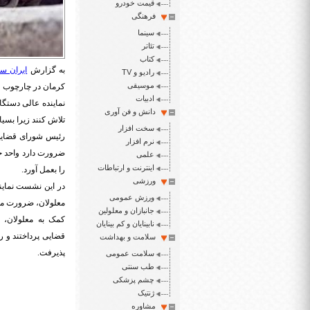
قیمت خودرو
فرهنگی
سینما
تئاتر
کتاب
به گزارش
ایران سپ
رادیو و TV
موسیقی
کرمان در چارچوب قو
ادبیات
نماینده عالی دستگ
دانش و فن آوری
تلاش کنند زیرا بسیا
سخت افزار
رئیس شورای قضایی 
نرم افزار
ضرورت دارد واحد ح
علمی
اینترنت و ارتباطات
را بعمل آورد.
ورزشی
در این نشست نمایند
ورزش عمومی
معلولان، ضرورت م
جانبازان و معلولین
کمک به معلولان،
نابینایان و کم بینایان
قضایی پرداختند و 
سلامت و بهداشت
پذیرفت.
سلامت عمومی
طب سنتی
چشم پزشکی
ژنتیک
مشاوره