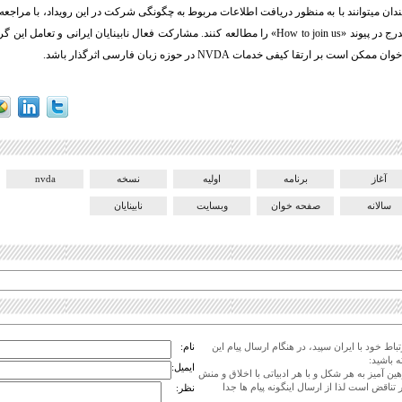
مندان میتوانند با به منظور دریافت اطلاعات مربوط به چگونگی شرکت در این رویداد، با مراجعه 
ج در پیوند «
How to join us
» را مطالعه کنند. مشارکت فعال نابینایان ایرانی و تعامل این گر
خوان ممکن است بر ارتقا کیفی خدمات
NVDA
در حوزه زبان فارسی اثرگذار باشد.
آغاز
برنامه
اولیه
نسخه
nvda
سالانه
صفحه خوان
وبسایت
نابینایان
اط خود با ایران سپید، در هنگام ارسال پیام این
نام:
 باشید:
ایمیل:
هین آمیز به هر شکل و با هر ادبیاتی با اخلاق و منش
 تناقض است لذا از ارسال اینگونه پیام ها جدا
نظر: