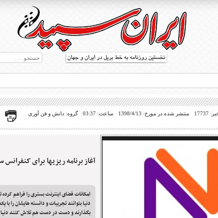
17737
منتشر شده در مورخ: 1398/4/13
ساعت: 03:37
گروه: دانش و فن آوری
آغاز برنامه ریزیها برای کنفرانس سالانه
ط بریل در جهان
امکانات فضای اینترنت بستری را فراهم کرده تا ن
دنیا بتوانند تجربیات و دانسته هایشان را با یک
بگذارند و دست در دست هم تلاش کنند دنیا را