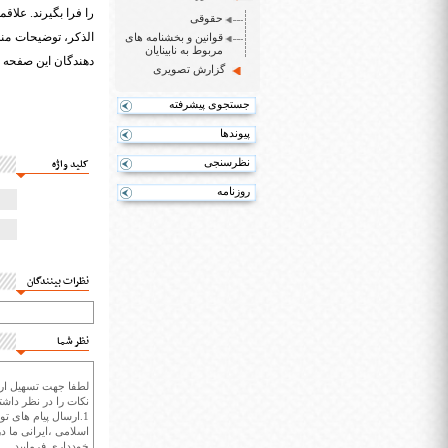
را فرا بگیرند. علاق
حقوقی
الذکر، توضیحات مندر
قوانین و بخشنامه های
مربوط به نابینایان
دهندگان این صفحه 
گزارش تصویری
جستجوی پیشرفته
پیوندها
نظرسنجی
کلید واژه
روزنامه
نظرات بینندگان
نظر شما
لطفا جهت تسهیل ارتب
نکات را در نظر داشته
1.ارسال پیام های تو
اسلامی ،ایرانی ما در
خودداری فرمایید.