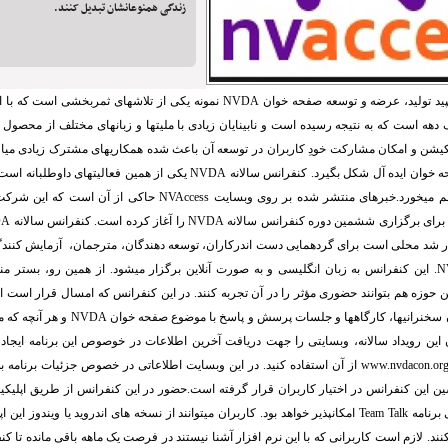
زندگی همنوعانشان تبدیل کنند.
ید تولید، عرضه و توسعه صفحه خوان
NVDA
نمونه یکی از تلاشهای ثمربخشی است که با ات
 دهه است که به نتیجه رسیده است و نابینایان زیادی با ملیتها و زبانهای مختلف از محصول ت
پلیکیشن و امکان مشارکت خودِ کاربران در توسعه آن باعث شده همکاریهای مشترک زیادی میا
ه خوان ایده آل شکل بگیرد. کنفرانس سالانه
NVDA
یکی از همین فعالیتهای داوطلبانه است
م میخورد.خبرهای منتشر شده بر روی وبسایت
NVAccess
حاکی از آن است که این شرکت 
ا برای برگزاری ششمین دوره کنفرانس سالانه
NVDA
را آغاز کرده است. کنفرانس سالانه
DA
 ۲۰۱۴ برگزار شد محلی است برای گردهمایی دست اندرکاران، توسعه دهندگان، مترجمان، آزمایش کنن
N
. این کنفرانس به زبان انگلیسی و به صورت آنلاین برگزار میشود. از همین رو، بستر منا
این حوزه هم بتوانند حضوری مؤثر را در آن تجربه کنند. در این کنفرانس که امسال قرار است 
ن سخنرانیها، کارگاهها و جلسات پرسش و پاسخ با موضوع صفحه خوان
NVDA
و هر آنچه که م
ن این رویداد سالانه، وبسایتی را جهت دریافت آخرین اطلاعات در خوصوص این برنامه ایجاد کر
www.nvdacon.org
از آن استفاده کنید. در این وبسایت اطلاعاتی در خصوص جزئیات برنامه به
ین این کنفرانس در اختیار کاربران قرار گرفته است.حضور در این کنفرانس از طریق اپلیک
ی برنامه
Team Talk
امکانپذیر خواهد بود. کاربران میتوانند از نسخه های اندروید یا ویندوز این
کنند. لازم است کاربرانی که با این نرم افزار آشنا نیستند در فرصت یک ماهه باقی مانده تا ک