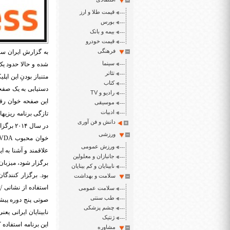
قیمت طلا و ارز
بورس
بیمه و بانک
قیمت خودرو
فرهنگی
به گزارش ایران سپ
سینما
شده و حالا حدود یک
تئاتر
متنباز بودنِ این ا
کتاب
دستیابی به یک صفح
رادیو و TV
این صفحه خوان رق
موسیقی
ادبیات
تازگی برنامه ریزیه
دانش و فن آوری
در سال
ورزشی
خوان محبوب
VDA
ورزش عمومی
علاقمند و آشنا به 
جانبازان و معلولین
برگزار شود، میزبا
نابینایان و کم بینایان
بود. برگزار کنندگا
سلامت و بهداشت
استفاده از نشانی
/
سلامت عمومی
طب سنتی
صوتی پنج دوره پیش
چشم پزشکی
نابینایان ایرانی یعن
ژنتیک
این برنامه استفاده 
مشاوره