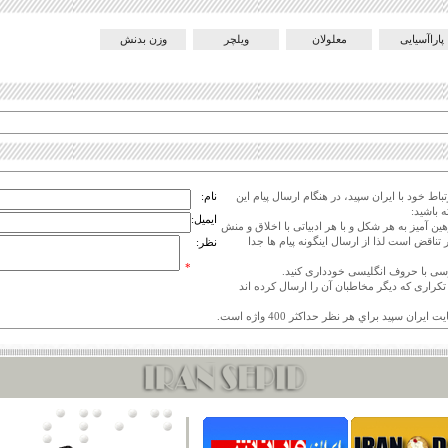
پاراآسیایی
معلولان
ویلچر
وزن بدنش
اط خود با ایران سپید، در هنگام ارسال پیام این
نام:
 باشید:
ایمیل:
هین آمیز به هر شکل و با هر ادبیاتی با اخلاق و منش
 تناقض است لذا از ارسال اینگونه پیام ها جدا
نظر:
*
ی تکراری که دیگر مخاطبان آن را ارسال کرده اند