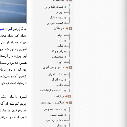
قیمت طلا و ارز
بورس
بیمه و بانک
قیمت خودرو
فرهنگی
به گزارش
ایران سپی
سینما
سکه (هر سکه معادل ۳ میلیون تومان) و طلای دوم ۱۰ درصد پاداش و برای برنز نیز ۵ درصد لحاظ
تئاتر
وی ادامه داد: از ا
کتاب
امیری یادآور شد: رو
رادیو و TV
موسیقی
ادبیات
همین حد بود و مشکل
دانش و فن آوری
سخت افزار
کشور آماده می‌شدم 
نرم افزار
خرم‌آباد تصادف کرد
علمی
اینترنت و ارتباطات
ورزشی
سلامت و بهداشت
وزنم کم شد که آقای
سلامت عمومی
شروع کنم اما مخالف
طب سنتی
خوب است و سرانجا
چشم پزشکی
ژنتیک