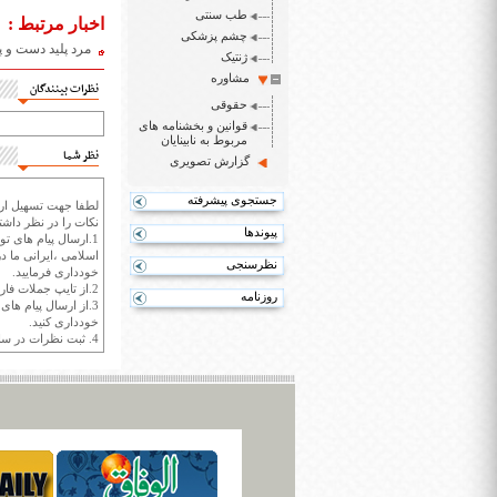
طب سنتی
اخبار مرتبط :
چشم پزشکی
مرد پلید دست و پ
ژنتیک
مشاوره
نظرات بینندگان
حقوقی
قوانین و بخشنامه های
مربوط به نابینایان
نظر شما
گزارش تصویری
جستجوی پیشرفته
لطفا جهت تسهیل ارتب
نکات را در نظر داشته
پیوندها
1.ارسال پیام های تو
اسلامی ،ایرانی ما در
نظرسنجی
خودداری فرمایید.
2.از تایپ جملات فارسی با حروف انگلیسی خودداری کنید.
روزنامه
3.از ارسال پیام ها
خودداری کنید.
4. ثبت نظرات در سايت ايران سپيد براي هر نظر حداکثر 400 واژه است.