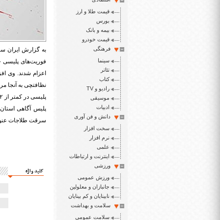
قیمت طلا و ارز
بورس
بیمه و بانک
قیمت خودرو
فرهنگی
به گزارش ایران سپ
سینما
تئاتر
کتاب
نظافتچی به آنجا م
رادیو و TV
موسیقی
ادبیات
پلیس آگاهی استان 
دانش و فن آوری
سرقت طلاجات عنوان
سخت افزار
نرم افزار
علمی
اینترنت و ارتباطات
ورزشی
کلید واژه
ورزش عمومی
جانبازان و معلولین
نابینایان و کم بینایان
سلامت و بهداشت
سلامت عمومی