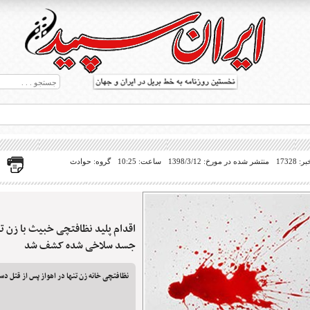
17328
منتشر شده در مورخ: 1398/3/12
ساعت: 10:25
گروه: حوادث
اقدام پلید نظافتچی خبیث با زن تن
ط بریل در جهان
جسد سلاخی شده کشف شد
نظافتچی خانه زن تنها در اهواز پس از قتل د