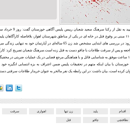
ید به نقل از رکنا سرهنگ سعید شعبان
رییس پلیس آگاهی خوز
فوریت‌های پلیسی ۱۱۰ مبنی بر وقوع قتل در خانه ای در یکی از مناطق شهرستان اهواز، بلافاصله کارآگاهان
اعزام شدند. وی افزود: در بررسی های ابتدایی مشخص شد زن 65 ساله‌ای در آپارتمان خود
راجعه و پس از سرقت طلاجات با چاقو دست به قتل زده است.سرهنگ شعبان تصریح کرد: کارآگ
پلیسی در کمتر از ۱۲ ساعت موفق به شناسایی قاتل و با هماهنگی مرجع قضایی در یک عملیات ضربتی در
خوزستان با بیان اینکه متهم در تحقیقات پلیس ضمن اعتراف به بزه انتسابی انگیزه خود 
 کرده است، بیان داشت: در این رابطه یک نفر مالخر به عنوان خریدار طلاجات سرقتی دست
اقدام
پلید
زن تنها
اهوازی
سرقت
نظافتچی
چاقو
قتل