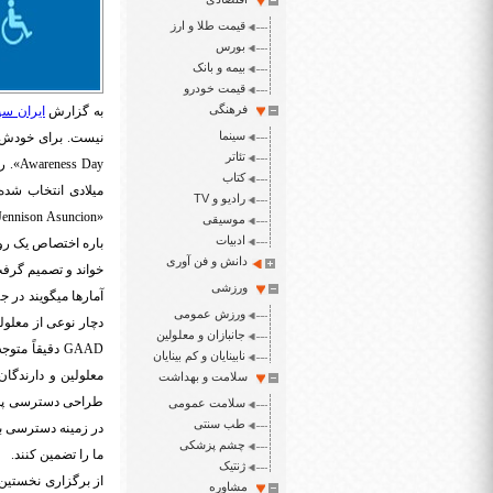
قیمت طلا و ارز
بورس
بیمه و بانک
قیمت خودرو
فرهنگی
به گزارش
ایران سپ
سینما
نیست. برای خودش ی
تئاتر
Awareness Day
کتاب
میلادی انتخاب شد
رادیو و TV
Jennison Asuncion
«
موسیقی
ادبیات
باره اختصاص یک رو
دانش و فن آوری
خواند و تصمیم گرفت
ورزشی
آمارها میگویند در 
ورزش عمومی
دچار نوعی از معلول
جانبازان و معلولین
GAAD
دقیقاً متوج
نابینایان و کم بینایان
معلولین و دارندگان
سلامت و بهداشت
طراحی دسترسی پذیر
سلامت عمومی
طب سنتی
در زمینه دسترسی به 
چشم پزشکی
ما را تضمین کنند.
ژنتیک
از برگزاری نخستین 
مشاوره