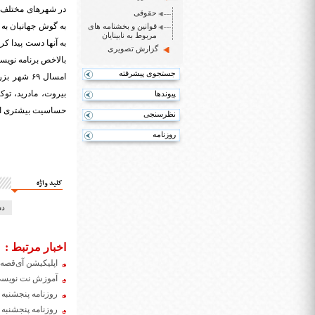
در شهرهای مختلف د
حقوقی
به گوش جهانیان به 
قوانین و بخشنامه های
مربوط به نابینایان
به آنها دست پیدا ک
گزارش تصویری
بالاخص برنامه نویس
جستجوی پیشرفته
امسال ۶۹ شهر بزرگ دنیا برای برگزاری رویدادهای مختلفی در زمینه
بیروت، مادرید، تو
پیوندها
حساسیت بیشتری از 
نظرسنجی
روزنامه
کلید واژه
دس
اخبار مرتبط :
اپلیکیشن آی‌قصه 
آموزش نت نویسی ب
روزنامه پنجشنبه 25 دی ۱۳۹۹
روزنامه پنجشنبه 11 دی ۱۳۹۹