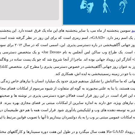
ید
سومین پنجشنبه از ماه می، با سایر پنجشنبه های این ماه یک فرق عمده دارد. این پنجشنب
ک اسم رمز دارد. «
GAAD
»، اسم رمزی است که برای این روز در نظر گرفته شده است.
». روز جهانی آگاهیبخشی در باره 
ه است. یک طراح وب ساکن لس آنجلس به نام «
Joe Devon
» و یک متخصص دسترسی پذیری
» آغازگر این رویداد جهانی بوده اند. ماجرا از آنجا شروع شد که جو یک پست ساده در وبلاگ
ز به عنوان روز جهانی آگاهیبخشی در خصوص دسترسی پذیری را مطرح کرد. متخصص کانادایی 
 با جو در زمینه رسمیتبخشی به ایده اش، همکاری کند.
جهانی که ما ساکنانش را تشکیل میدهیم چیزی حدود یک میلیارد انسان با نیازهای خاص زندگی می
یت هستند، یا بنا به علتی مجبورند به گونه ای متفاوت از شیوه مرسوم از امکانات فضای مجا
ه این افراد است. در این روز قرار است فعالان حوزه دسترسی پذیری در نوشته ها و صحبتهای
 نیازهای ویژه، حق دارند به اندازه سایرین از امکانات مبتنی بر فضای مجازی بهره ببرند. 
 به توسعه دهنده های وب و اپلیکیشن یادآوری شود. قرار است همه با هم حق طبیعیمان در
امکانات عمومی مبتنی بر وب را به یاد دولتمردان بیندازیم تا آنها با تصویب قوانین مرتبط با 
رویداد
GAAD
حالا هفت سال میگذرد و در طول این هفت دوره سمینارها و کارگاههای مختل