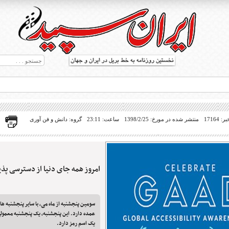
17164
منتشر شده در مورخ: 1398/2/25
ساعت: 23:11
گروه: دانش و فن آوری
امروز همه جای دنیا از دسترسی پذ
ط بریل در جهان
سومین پنجشنبه از ماه می، با سایر پنجشنبه ها
عمده دارد. این پنجشنبه، یک پنجشنبه معمو
یک اسم رمز دارد.