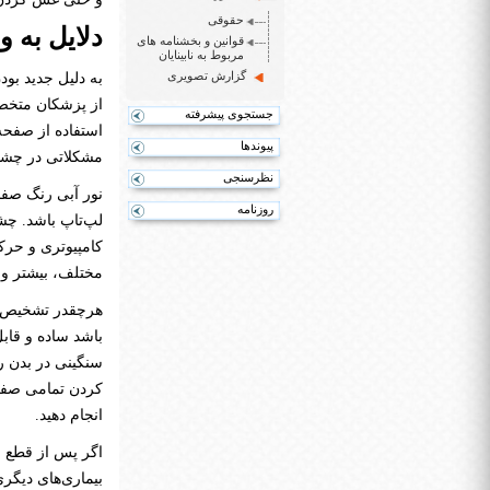
حقوقی
دلایل به 
قوانین و بخشنامه های
مربوط به نابینایان
گزارش تصویری
به دلیل جدید بو
از پزشکان متخصص
جستجوی پیشرفته
استفاده از صفحه
پیوندها
مشکلاتی در چشم
نظرسنجی
نور آبی رنگ صفحه
روزنامه
لپ‌تاپ باشد. چشم
کامپیوتری و حرک
مختلف، بیشتر و 
هرچقدر تشخیص دل
باشد ساده و قاب
سنگینی در بدن ر
انجام دهید.
اگر پس از قطع ا
بیماری‌های دیگری