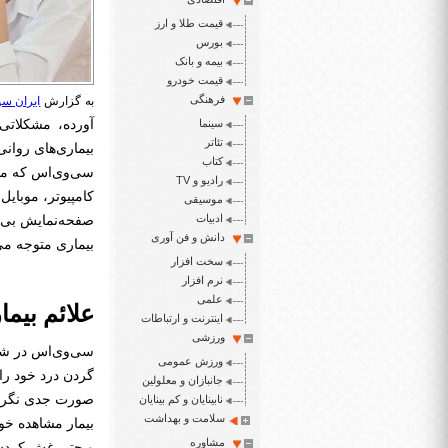
قیمت طلا و ارز
بورس
بیمه و بانک
قیمت خودرو
فرهنگی
به گزارش
ایران سپ
سینما
آورده، مشکلاتی
تئاتر
بیماری‌های روانی
کتاب
رادیو و TV
کامپیوتر، موبایل
موسیقی
ادبیات
صفحه‌نمایش بی‌خ
دانش و فن آوری
بیماری متوجه می
سخت افزار
نرم افزار
علمی
علائم بیما
اینترنت و ارتباطات
ورزشی
سی‌وی‌اس در شکل 
ورزش عمومی
گردن درد خود را 
جانبازان و معلولین
صورت جدی نگرفتن
نابینایان و کم بینایان
سلامت و بهداشت
بیمار مشاهده خو
مشاوره
و حتی غش کردن ن