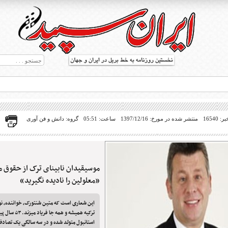
16540
منتشر شده در مورخ: 1397/12/16
ساعت: 05:51
گروه: دانش و فن آوری
موسیقیدان نابینای ترک از حقوق م
ط بریل در جهان
«معلولین را نادیده نگیرید»
این شعاری است که متین شنتورک، خواننده، نوا
ترکیه همیشه و هم
استانبول متولد شده و در سه سالگی یک تصادف