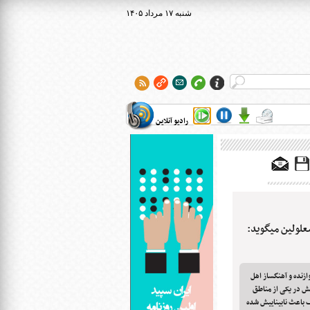
۱۴۰۵ شنبه ۱۷ مرداد
رادیو آنلاین
علولین میگوید:
زنده و آهنگساز اهل
ه جا فریاد میزند. ۵۳ سال پیش در یکی از مناطق
 باعث نابیناییش شده