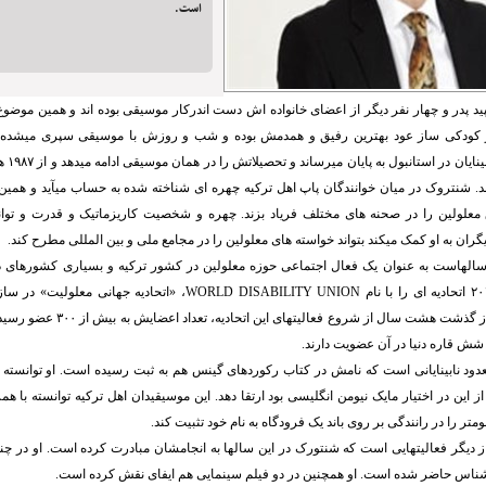
است.
د پدر و چهار نفر دیگر از اعضای خانواده اش دست اندرکار موسیقی بوده اند و همین موضوع 
 کودکی ساز عود بهترین رفیق و همدمش بوده و شب و روزش با موسیقی سپری میشده ا
مدرسه مخ
د. شنتروک در میان خوانندگان پاپ اهل ترکیه چهره ای شناخته شده به حساب میآید و همی
معلولین را در صحنه های مختلف فریاد بزند. چهره و شخصیت کاریزماتیک و قدرت و توا
یگران به او کمک میکند بتواند خواسته های معلولین را در مجامع ملی و بین المللی مطرح کند.
سالهاست به عنوان یک فعال اجتماعی حوزه معلولین در کشور ترکیه و بسیاری کشورهای دی
WORLD DISABILITY UNION
، «اتحادیه جهانی معلولیت» در سا
برساند. حالا و پس از گذشت هشت سال از شر
دود نابینایانی است که نامش در کتاب رکوردهای گینس هم به ثبت رسیده است. او توانسته
 از این در اختیار مایک نیومن انگلیسی بود ارتقا دهد. این موسیقیدان اهل ترکیه توانسته با ه
از دیگر فعالیتهایی است که شنتورک در این سالها به انجامشان مبادرت کرده است. او در چندی
ناس حاضر شده است. او همچنین در دو فیلم سینمایی هم ایفای نقش کرده است.