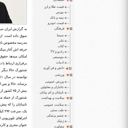
قیمت طلا و ارز
بورس
بیمه و بانک
قیمت خودرو
فرهنگی
به گزارش ایران سپی
سینما
سوق داده است. از
تئاتر
کتاب
حرفه اش آغاز میکن
رادیو و TV
امکان میدهد حقوق 
موسیقی
ادبیات
برقراری ارتباط با د
دانش و فن آوری
شنتورک حالا دیگر 
ورزشی
توانسته در سال ۲۰۱۱ اتحادیه ای را با نام
ورزش عمومی
جانبازان و معلولین
بیش از ۷۵ کشور از شش قاره دنیا در آن عضویت دارند.
نابینایان و کم بینایان
شنتورک از جمله مع
سلامت و بهداشت
نابینایان را که پیش
سلامت عمومی
طب سنتی
یک، سرعت ۲۹۲ کیلومتر را در رانندگی بر روی باند یک فرودگاه به نام خود تثبیت کند.
چشم پزشکی
اجراهای تلویزیونی 
ژنتیک
عنوان مجری و کارش
مشاوره