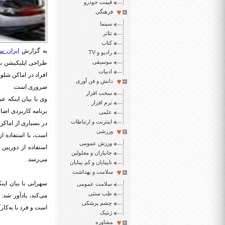
قیمت خودرو
فرهنگی
سینما
تئاتر
کتاب
به گزارش
ایران سپ
رادیو و TV
موسیقی
طراحی اپلیکیشن برا
ادبیات
افراد در اماکن شلوغ
دانش و فن آوری
ضروری است.
سخت افزار
نرم افزار
برنامه کاربردی اضا
علمی
اینترنت و ارتباطات
در بسیاری از اماکن
ورزشی
است، با استفاده از
ورزش عمومی
استفاده از دوربین
جانبازان و معلولین
می‌رسد.
نابینایان و کم بینایان
سلامت و بهداشت
سلامت عمومی
طب سنتی
می‌کند، یادآور شد
چشم پزشکی
است و فرد با به‌کارگ
ژنتیک
مشاوره