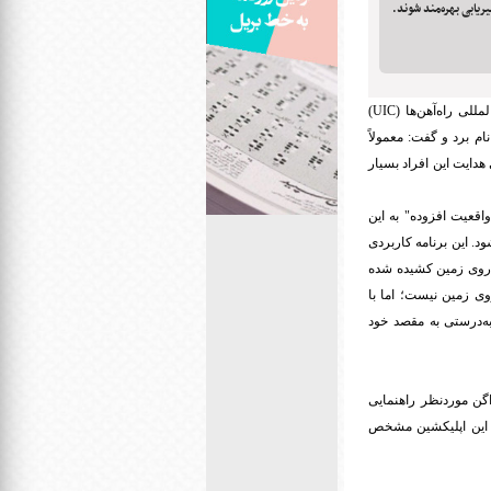
سیریابی بهره‌مند شوند.
محمدامین سهرابی از برگزیدگان چهارمین دوره جایزه نوآوری و تحقیقات اتحادیه بین‌المللی راه‌آهن‌ها (UIC)
م برد و گفت: معمولاً
هدایت این افراد بسیار
ن کرد: بخشی به نام "واقعیت افزوده" به این
د. این برنامه کاربردی
ر روی زمین کشیده شده
روی زمین نیست؛ اما با
ه‌درستی به مقصد خود
و و واگن موردنظر راهنمایی
در این اپلیکشین مشخص