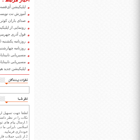
اپلیکیشن آی‌قصه 
آموزش نت نویسی ب
صدای باران کوثری
رونمایی از اپلی
قول آذری جهرمی ب
روزنامه یکشنبه 26 آبان 1398
روزنامه چهارشنبه 22 آبان 98
مسیریابی نابینایا
مسیریابی نابینایا
اپلیکیشن جدید هوآ
نظرات بینندگان
نظر شما
لطفا جهت تسهیل ارتب
نکات را در نظر داشته
1.ارسال پیام های تو
اسلامی ،ایرانی ما در
خودداری فرمایید.
2.از تایپ جملات فارسی با حروف انگلیسی خودداری کنید.