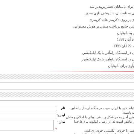
برای نابینایان دسترس‌پذیر شد
ه نابینایان، با روشی بازی محور
 بر روی «کریمر علیه کریمر»
کیشن جامع پرداخت مبتنی بر هوش مصنوعی
ه نابینایان
13
ن در ایستگاه راه‌آهن با یک اپلیکیشن
ن در ایستگاه راه‌آهن با یک اپلیکیشن
وی برای نابینایان
اط خود با ایران سپید، در هنگام ارسال پیام این
نام:
 باشید:
ایمیل:
هین آمیز به هر شکل و با هر ادبیاتی با اخلاق و منش
 تناقض است لذا از ارسال اینگونه پیام ها جدا
نظر:
*