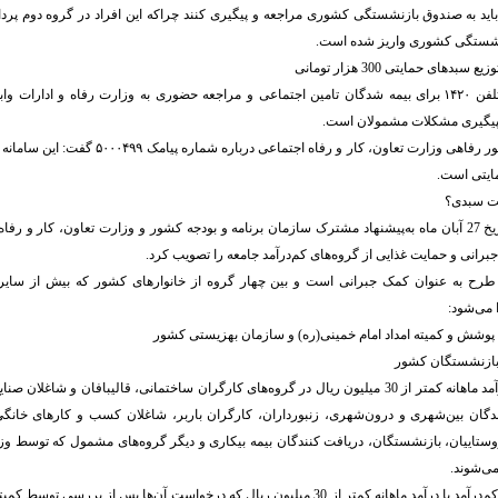
 باید به صندوق بازنشستگی کشوری مراجعه و پیگیری کنند چراکه این افراد در گروه دوم پردا
شستگی کشوری واریز شده است.
دهای حمایتی 300 هزار تومانی
سامانه #۴*۴* و تلفن ۱۴۲۰ برای بیمه شدگان تامین اجتماعی و مراجعه حضوری به وزارت رفاه و ادار
پیگیری مشکلات مشمولان است.
همچنین مدیر کل امور رفاهی وزارت تعاون، کار و رفاه اجت
مایتی است.
یت سبدی؟
هیئت وزیران در تاریخ 27 آبان ماه به‌پیشنهاد مشترک سازمان برنامه و بودجه کشور و وزارت تعاون، کار 
رانی و حمایت غذایی از گروه‌های کم‌درآمد جامعه را تصویب کرد.
رح به عنوان کمک جبرانی است و بین چهار گروه از خانوارهای کشور که بیش از سایرین
 می‌شود:
3 ــ خانوارهای با درآمد ماهانه کمتر از 30 میلیون ریال در گروه‌های کارگران ساختمانی، قالیبافان و 
ندگان بین‌شهری و درون‌شهری، زنبورداران، کارگران باربر، شاغلان کسب و کارهای خانگی
ستاییان، بازنشستگان، دریافت کنندگان بیمه بیکاری و دیگر گروه‌های مشمول که توسط وزا
ی‌شوند.
4 ــ دیگرخانوارهای کم‌درآمد با درآمد ماهانه کمتر از 30 میلیون ریال که درخواست آن‌ها پس از ب