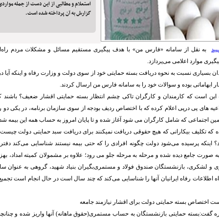
استعلام و مطالبی از این دست از جمله موارد
گزارش به آن پرداخته‌ شده است.
ید
به نقل از سامانه «فارس من» با هدف پیگیری مستقیم مسائل و مشکلات مردم راه‌ا
یگیری موارد اعلامی می‌پردازد.
ان بسیاری نسبت به نحوه دریافت بسته حمایتی خود از سوی دولت و وزارت رفاه و اینکه آیا 
ار ابهاماتی بوده و سوالات خود را به سامانه فارس من ارسال کردند.
 این است که کارمندان و کارگران تاکی چشم انتظار بسته حمایتی اقشار ضعیف؟ باشند ک
عیه های پی درپی اعلام کرده که با اختصاص ردیف بودجه از سوی سازمان برنامه، در یکی دو رو
مین اجتماعی که شامل کارگران می شود آغاز شده و تا پایان امروز به حساب همه این بیمه شد
ده که تکلیف بیکارانی که هیچ حقوقی دریافت نمیکنند برای دریافت سبد حمایتی دولت چیست؟ 
د؟ اینکه پرسیده می‌شود دولت چگونه افرادی را که حتی بیمه نیستند شناسایی می‌کند دفت
ه صورت جامع دیده شده و مرحله به مرحله جلو می رود؛ علاوه بر مشمولان کمیته امداد، بهز
و لشکری، بازنشستگان صندوق فولاد و مستمری‌بگیران بنیاد شهید، گروهی به عنوان سایر
ه اطلاعات رفاه ایرانیان آنها را شناسایی می‌کند که چند سال است در حال انجام است تجمیع 
ست اختصاص بسته حمایتی دولت برای اقشار نیازمند جامعه
اره گفت:بسته حمایتی بازنشستگان به حساب مستمری(حقوق ماهانه) آنها واریز شده و چنانچ