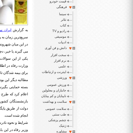
قیمت خودرو
فرهنگی
سینما
تئاتر
کتاب
به گزارش
ایران سپ
رادیو و TV
موسیقی
سریع‌ترین زمان به پ
ادبیات
در این میان شهروند
دانش و فن آوری
می گیرند یا خیر، دچ
سخت افزار
یکی از این سوالات
نرم افزار
وزارت رفاه در اطلا
علمی
اینترنت و ارتباطات
برای بیمه شدگان تا
ورزشی
مطالبه دیگر این بو
ورزش عمومی
بسته حمایتی بگیرن
جانبازان و معلولین
اعلام کرد که طرح ب
نابینایان و کم بینایان
بازنشستگان کشوری 
سلامت و بهداشت
دولت از طریق پایگا
سلامت عمومی
طب سنتی
انجام شده است.
چشم پزشکی
شرایط و نحوه نادر
ژنتیک
وزیر رفاه در این ب
مشاوره