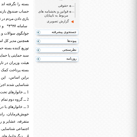
بسته را نگرفته اند
حقوقی
حساب صندوق بازن
قوانین و بخشنامه های
مربوط به نابینایان
بازی دادن مردم در توزیع سب
گزارش تصویری
جستجوی پیشرفته
جوابگوی سوالات و 
پیوندها
توزیع کننده بسته ح
نظرسنجی
سبد حمایتی یا حما
روزنامه
بسته پرداخت کمک جب
براین اساس، این ط
شناسایی شدند اجرا
1 ــ خانوارهای تحت پوشش و کمیته امداد امام خمینی(ره) و سازمان بهزیستی کشور
2 ــ گروه دوم تمام بازنشستگان کشور
خویش‌فرمایان، ران
متفرقه، عشایر و رو
اجتماعی شناسایی م