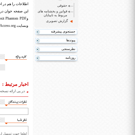
اطلاعات را هم در اخ
حقوقی
این صفحه خوان در 
قوانین و بخشنامه های
مربوط به نابینایان
و
xit Phantom PDF
گزارش تصویری
وبسایت
Access.org
جستجوی پیشرفته
پیوندها
نظرسنجی
کلید واژه
روزنامه
اخبار مرتبط :
در پی ارائه نسخه «ن
نظرات بینندگان
نظر شما
لطفا جهت تسهیل ارتب