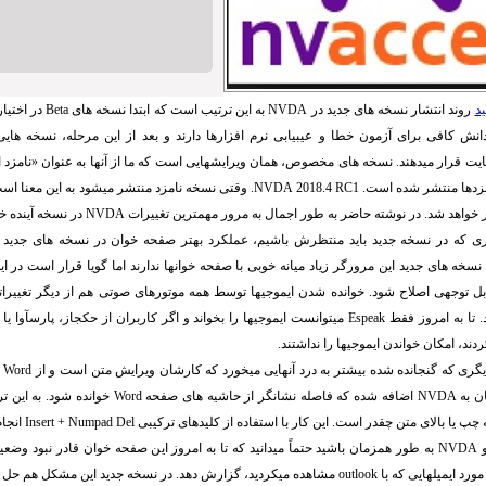
ید
روند انتشار نسخه های جدید در
NVDA
به این ترتیب است که ابتدا نسخه های
Beta
در اختیار
نش کافی برای آزمون خطا و عیبیابی نرم افزارها دارند و بعد از این مرحله، نسخه هایی 
یت قرار میدهند. نسخه های مخصوص، همان ویرایشهایی است که ما از آنها به عنوان «نامزد انت
مزدها منتشر شده است.
NVDA 2018.4 RC1
. وقتی نسخه نامزد منتشر میشود به این معنا اس
ر خواهد شد. در نوشته حاضر به طور اجمال به مرور مهمترین تغییرات
NVDA
در نسخه آینده خ
ری که در نسخه جدید باید منتظرش باشیم، عملکرد بهتر صفحه خوان در نسخه های جدید
 نسخه های جدید این مرورگر زیاد میانه خوبی با صفحه خوانها ندارند اما گویا قرار است در ا
ل توجهی اصلاح شود. خوانده شدن ایموجیها توسط همه موتورهای صوتی هم از دیگر تغییر
 تا به امروز فقط
Espeak
میتوانست ایموجیها را بخواند و اگر کاربران از حکجاز، پارسآوا یا
دند، امکان خواندن ایموجیها را نداشتند.
گری که گنجانده شده بیشتر به درد آنهایی میخورد که کارشان ویرایش متن است و از
Word
ز
ن به
NVDA
اضافه شده که فاصله نشانگر از حاشیه های صفحه
Word
خوانده شود. به این ترت
 چپ یا بالای متن چقدر است. این کار با استفاده از کلیدهای ترکیبی
Insert + Numpad Del
انجام
NVDA
به طور همزمان باشید حتماً میدانید که تا به امروز این صفحه خوان قادر نبود وضع
ورد ایمیلهایی که با
outlook
مشاهده میکردید، گزارش دهد. در نسخه جدید این مشکل هم حل شد