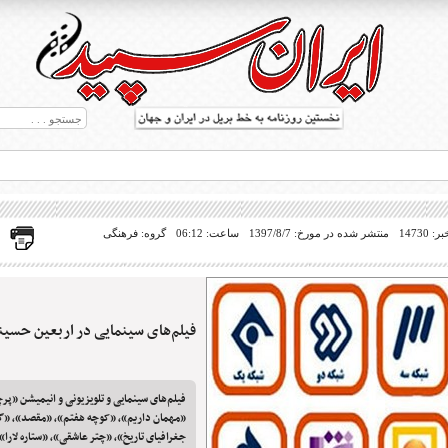
14730
منتشر شده در مورخ: 1397/8/7
ساعت: 06:12
گروه: فرهنگی
فیلم‌های سینمایی در اربعین حسین
ط بریل در جهان
فیلم‌های سینمایی و تلویزیونی و انیمیشن «پرچ
«مهمان داریم»، «کوچه هفتم»، «مقصد»، «گه
جغرافیای تاریخ»، «چتر عاشقی»، «ستاره لارا»