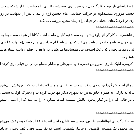
تاریخ» به کارگردانی داریوش یاری، سه شنبه 8 آبان ماه ساعت 10 از شبکه سه سیما پخش می‌شود.
نخست مروری مستندگونه بر حرکت حماسی امام حسین (ع) از ابتدا تا پس از شهادت در روز 
ی در فرهنگ‌های مختلف در جهان را در ماه محرم بررسی می‌کند.
*********************
گردانینیلوفر شهیدی، سه شنبه 8 آبان ماه ساعت 14:30 از شبکه سه سیما پخش خواهد شد.
ی جوان به نام ریحانه را روایت می‌کند که در آستانه ایام عزاداری امام حسین(ع) وارد خانه‌ای
قاتی رقم می‌خورد که باعث اختلاف بین همسایه‌ها می‌ شود. در واقع این فیلم روایت انسان‌ها
د و ...
 کریمی، اتابک نادری، سیروس همتی، داود شیرعلی و ساناز سماواتی در این فیلم بازی کرده ان
*********************
فیلم سینمایی «ستاره لارا» به کارگردانیپیت دی ریکر، سه شنبه 8 آبان 
له به تازگی به همراه خانواده‌اش به شهری دیگر مهاجرت کرده‌اند و دخترک اوقات سختی
ر حالی که لارا در کنار پنجره اتاقش نشسته است ستاره‌ای را می‌بیند که از آسمان سقوط
*********************
 ابوالقاسم طالبی، سه شنبه 8 آبان ماه ساعت 13:30 از شبکه پنج پخش می‌شود.
 دید: محمود یک مهندس کامپیوتر و جانباز شیمیایی است که یک شب وقتی کیف دختری به نام ش