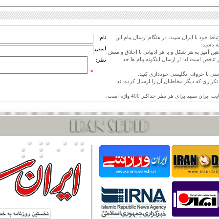
اط خود با ایران سپید، در هنگام ارسال پیام این
نام:
 باشید:
ایمیل:
هین آمیز به هر شکل و با هر ادبیاتی با اخلاق و منش
 تناقض است لذا از ارسال اینگونه پیام ها جدا
نظر:
*
ی تکراری که دیگر مخاطبان آن را ارسال کرده اند