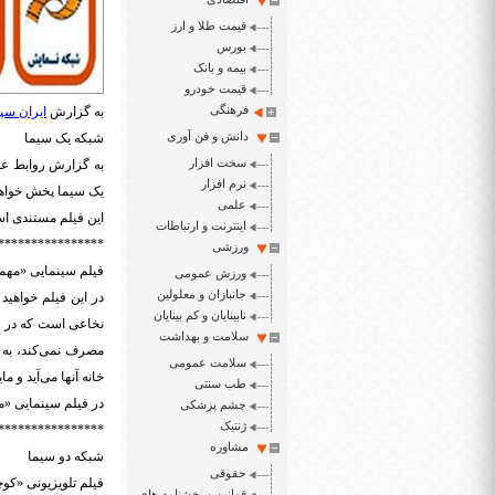
قیمت طلا و ارز
بورس
بیمه و بانک
قیمت خودرو
فرهنگی
به گزارش
ایران سپی
دانش و فن آوری
شبکه یک سیما
سخت افزار
نرم افزار
یک سیما پخش خواه
علمی
این فیلم مستندی اس
اینترنت و ارتباطات
****************
ورزشی
فیلم سینمایی «مهمان داریم» به 
ورزش عمومی
جانبازان و معلولین
در این فیلم خواهید
نابینایان و کم بینایان
نخاعی‌ است که در 
سلامت و بهداشت
مصرف نمی‌کند، به ه
سلامت عمومی
خانه آنها می‌آید و م
طب سنتی
در فیلم سینمایی «مه
چشم پزشکی
ژنتیک
****************
مشاوره
شبکه دو سیما
حقوقی
فیلم تلویزیونی «کوچه هفتم» به کار
قوانین و بخشنامه های