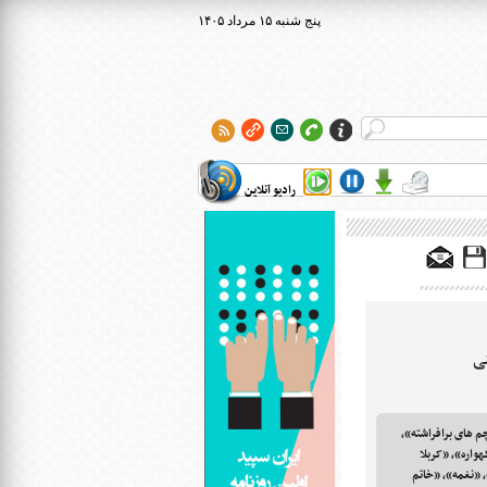
۱۴۰۵ پنج شنبه ۱۵ مرداد
رادیو آنلاین
ی
م های برافراشته»،
واره»، «کربلا
، «نغمه»، «خاتم