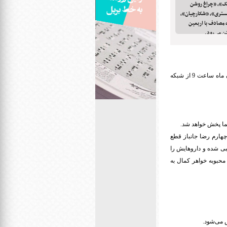
ک»، «چراغ روشن
ستری»، «شکارچیان»،
«شکار» سه شنبه 8 آبان ماه مصادف با اربعین
ن می‌رود.
به گزارش روابط عمومی سیما، فیلم تلویزیونی «پرچم های برافراشته» به کارگردانی بیان ترک، سه شنبه 8 آبان ماه ساعت 9 از شبکه
چهارم رضا جانباز قطع
بی شده و داروهایش را
محبوبه خواهر کمال به