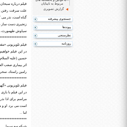
مربوط به نابینایان
فیلم درباره سبحان
گزارش تصویری
علت سرقت رفتن یک
گناه است، نذر می کن
جستجوی پیشرفته
زنجیری دست ساز در
پیوندها
سیاوش طهمورث، جعفر
نظرسنجی
****************
روزنامه
فیلم تلویزیونی «مقصد» به کارگردانی 
در این فیلم خواهی
حسین (علیه السلام
اثر بیماری صعب العل
رامین راستاد، سحر 
****************
فیلم تلویزیونی «گهواره» به کارگردا
در این فیلم با باز
مراسم برای ادا نذر
است می برد. او و ه
اما ...
****************
شبکه سه سیما