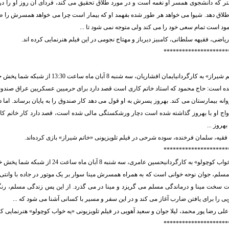
ر که دانشجوی همسر او نغمه است و در مورد طلاق تحقیق می کند، فردای آن روز او را در 
اق دهد. شیوا می خواهد هر طور شده بفهمد او که بیمار است چرا می خواهد همسرش را طلا
 است تمام سعی خود را می کند ولی متوجه نمی شود تا ...
اضی، فقیهه سلطانی، کامبیز دیرباز و مهتاج نجومی در این فیلم هنرنمایی کرده اند.
*********************
ارگردانیایمان افشاریان، سه شنبه 8 آبان ماه ساعت 13:30 از شبکه شما پخش خواهد شد.
ده است: حاج محمود که استاد خاتم کاری است قصد دارد برای حرمیین عسکریین عراق صندوق 
وانه بیمارستان می کند. بهروز پسرش به او قول می دهد کار صندوق را به پایان برساند. اما دا
زدواج او با بهروز گذاشته شده است دچار ورشکستگی مالی شده است، قصد دارد کار خاتم کا
بهروز ...
قیه، سلمان فرخنده، سوده شرحی در فیلم تلویزیونی «خاتم شیراز» بازی کرده‌اند.
*********************
» به کارگردانیحسین عامری، سه شنبه 8 آبان ماه ساعت 24 از شبکه شما پخش خواهد شد.
مسلم، جوان نوحه خوانی است که به همراه همسرش مینا سوار بر یک موتور در جاده با وانتی 
 سخت مینا و درماندگی مسلم می گریزد و مینا در می گذرد. از این پس زندگی مسلم، رنگی
 را برای یافتن ضارب آغاز می کند و در این سفر و مسیر با کسانی آشنا می شود که ...
 رضا پور محمد، لیلا جوان و سعید آهویی در فیلم تلویزیونی «یه خواب کوچولو» هنرنمایی کرد
*********************