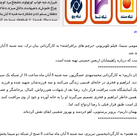
شیراز»، «یه خواب کوچولو»، «شجاع مرد کوچ
چراغ خاموش»، «هیهات»، «اتاق سبز»، «خاک
«طفلان مسلم 2» و 
سید و سالار شهیدان از شبکه‌های سیما روی آنت
د
د شد.
ت که درباره راهپیمایان اربعین حسینی تهیه شده است.
*********************
کارگردانی محمدمهدی عسگرپور، سه شنبه 8 آبان ماه ساعت 16 از شبکه یک سیما پخش خواهد شد.
 دید: ابراهیم و فخری در خانه‌ای قدیمی زندگی می‌کنند و سه فرزندشان شهید شده و فرزند 
یک آسایشگاه تحت مراقبت قرار دارد. رضا بعد از شهادت هم‌رزم‌اش، کمال، پرخاشگر و عص
مین خاطر ابراهیم و فخری تصمیم می‌گیرند او را به خانه آورده و خود از وی مراقبت کنند. 
ایل است طبق قرار قبلی با رضا ازدواج کند، اما...
مان داریم»، پرویز پرستویی، آهو خردمند و بهروز شعیبی ایفای نقش کرده‌اند.
*********************
گردانیحسین تبریزی، سه شنبه 8 آبان ماه ساعت ‌‌8 صبح از شبکه دو سیما پخش می‌شود.