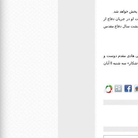
او در جریان دفاع از
 هشت سال دفاع مقدس
نی هادی مقدم دوست و
روح الله حجازی، «اتاق سبز»، «خاکستری»، «شکارچیان»، «طفلان مسلم 2» به کارگردانی سیدمجتبی یاسینی و «شکار» سه شنبه 8 آبان