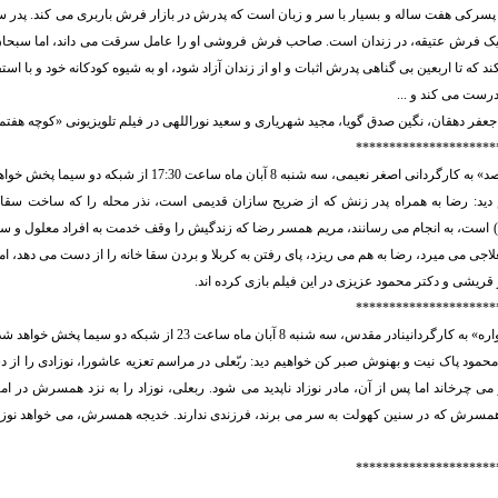
 پسرکی هفت ساله و بسیار با سر و زبان است که پدرش در بازار فرش باربری می کند. پدر 
 فرش عتیقه، در زندان است. صاحب فرش فروشی او را عامل سرقت می داند، اما سبحان 
د که تا اربعین بی گناهی پدرش اثبات و او از زندان آزاد شود، او به شیوه کودکانه خود و با است
ست می کند و ...
 دهقان، نگین صدق گویا، مجید شهریاری و سعید نوراللهی در فیلم تلویزیونی «کوچه هفتم» 
*********************
اصغر نعیمی، سه شنبه 8 آبان ماه ساعت 17:30 از شبکه دو سیما پخش خواهد شد.
م دید: رضا به همراه پدر زنش که از ضریح سازان قدیمی است، نذر محله را که ساخت سقاخ
) است، به انجام می رسانند، مریم همسر رضا که زندگیش را وقف خدمت به افراد معلول و س
اجی می میرد، رضا به هم می ریزد، پای رفتن به کربلا و بردن سقا خانه را از دست می دهد، اما 
قریشی و دکتر محمود عزیزی در این فیلم بازی کرده اند.
*********************
نینادر مقدس، سه شنبه 8 آبان ماه ساعت 23 از شبکه دو سیما پخش خواهد شد.
ی محمود پاک نیت و بهنوش صبر کن خواهیم دید: ربّعلی در مراسم تعزیه عاشورا، نوزادی را از
 می چرخاند اما پس از آن، مادر نوزاد ناپدید می شود. ربعلی، نوزاد را به نزد همسرش در ام
مسرش که در سنین کهولت به سر می برند، فرزندی ندارند. خدیجه همسرش، می خواهد نوزاد ر
*********************