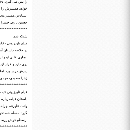
را پس می گیرد. دخت
خواهد همسرش را طل
استادش همسر محمود
حسین یاری، حمیرا ری
****************
شبکه شما
فیلم تلویزیونی «خاتم شیراز» به ک
در خلاصه داستان آم
بیماری قلبی او را ر
پری دارد و قرار ا
پدرش در بیاورد. اما 
زهرا سعیدی، مهدی ف
****************
فیلم تلویزیونی «یه خواب کوچولو
داستان فیلمدرباره 
وانت علیرغم جراحت
گیرد. مسلم جستجویی
ارسطو خوش رزم، علی
****************