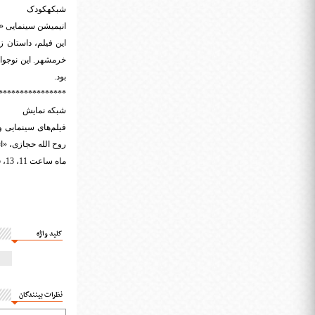
شبکهکودک
انیمیشن سینمایی «شجاع مرد کوچ
این فیلم، داستان 
خرمشهر. این نوجو
بود.
****************
شبکه نمایش
فیلم‌های سینمایی 
ماه ساعت 11، 13، 15، 17، 19، 21 و 23 از شبکه نمایش روی آنتن می‌رود.
کلید واژه
نظرات بینندگان