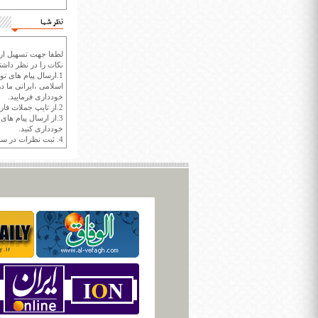
نظر شما
لطفا جهت تسهیل ارتب
نکات را در نظر داشته
1.ارسال پیام های تو
اسلامی ،ایرانی ما در
خودداری فرمایید.
2.از تایپ جملات فارسی با حروف انگلیسی خودداری کنید.
3.از ارسال پیام ها
خودداری کنید.
4. ثبت نظرات در سايت ايران سپيد براي هر نظر حداکثر 400 واژه است.