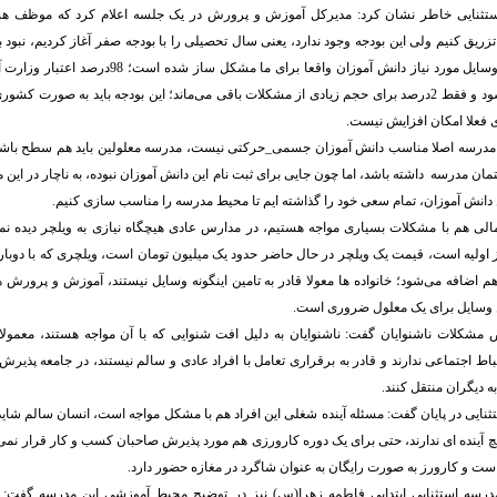
ستثنایی خاطر نشان کرد: مدیرکل آموزش و پرورش در یک جلسه اعلام کرد که موظف ه
زریق کنیم ولی این بودجه وجود ندارد، یعنی سال تحصیلی را با بودجه صفر آغاز کردیم، نبود بو
سنگین آموزشی و وسایل مورد نیاز دانش آموزان واقعا برای
حقوق پرسنل می شود و فقط 2درصد برای حجم زیادی از مشکلات باقی می‌ماند؛ این بودجه باید به صورت ک
 فعلا امکان افزایش نیست.
ن مدرسه اصلا مناسب دانش آموزان جسمی_حرکتی نیست، مدرسه معلولین باید هم سطح با
ان مدرسه داشته باشد، اما چون جایی برای ثبت نام این دانش آموزان نبوده، به ناچار در این
ین دانش آموزان، تمام سعی خود را گذاشته ایم تا محیط مدرسه را مناسب سازی کنیم.
مالی هم با مشکلات بسیاری مواجه هستیم، در مدارس عادی هیچگاه نیازی به ویلچر دیده ن
از اولیه است، قیمت یک ویلچر در حال حاضر حدود یک میلیون تومان است، ویلچری که با دوبار 
هم اضافه می‌شود؛ خانواده ها معولا قادر به تامین اینگونه وسایل نیستند، آموزش و پرورش ه
 وسایل برای یک معلول ضروری است.
مشکلات ناشنوایان گفت: ناشنوایان به دلیل افت شنوایی که با آن مواجه هستند، معمولا
باط اجتماعی ندارند و قادر به برقراری تعامل با افراد عادی و سالم نیستند، در جامعه پذیرش 
ه دیگران منتقل کنند.
ثنایی در پایان گفت: مسئله آینده شغلی این افراد هم با مشکل مواجه است، انسان سالم شاید ر
یچ آینده ای ندارند، حتی برای یک دوره کارورزی هم مورد پذیرش صاحبان کسب و کار قرار نمی
 است و کارورز به صورت رایگان به عنوان شاگرد در مغازه حضور دارد.
درسه استثنایی ابتدایی فاطمه زهرا(س) نیز در توضیح محیط آموزشی این مدرسه گفت: 