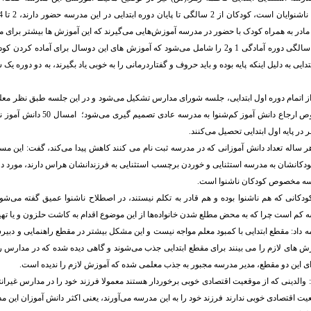
 مادر به همراه کودک با حضور در مدرسه آموزش‌هایی می‌گیرند که این آموزش ها بیشتر برای م
وی افزود: از 4 تا 6 سالگی دوره آمادگی 1 و2 را شامل می‌شود که آموزش های این دوسال برای آم
دایی به دلیل اینکه پایه بوده و باید حروف و گفتاردرمانی را به خوبی یاد بگیرند، به دو دوره یک
د از اتمام دوره اول ابتدایی، جلسه شورای مدارس تشکیل می‌شود و در این جلسه طبق نظر معل
و شنواسنج در خصوص ارجاع دانش آموز کم‌شنوا 
 هر ساله تعداد دانش آموزانی که در مدرسه ثبت نام می کنند کاهش پیدا می‌کند، گفت: این مسئ
د کودکانشان به مدرسه استثنایی و خوردن برچسب استثنایی به فرزندانشان هراس دارند، مورد 
رسه مخصوص کودکان ناشنوا است.
ودکانی که هم ناشنوا بوده و هم قادر به تکلم نیستند، در اصطلاح ناشنوا عمیق گفته می‌شود،
ه کم است چرا که به محض مطلع شدن خانواده‌ها از این موضوع اقدام به کاشت حلزون و یا ته
مه داد: مقطع ابتدایی با کمبود معلم مواجه نیست و این مشکل بیشتر در مقطع راهنمایی و دبیر
ش های لازم را می بینند برای مقطع ابتدایی جذب می‌شوند و گاهی دیده شده که در مدارس را
ای این دو مقطع، مدیر مدرسه مجبور به جذب معلمی شده که آموزش لازم را ندیده است.
الدینی که از موقعیت اقتصادی خوبی برخوردار هستند معمولا فرزند خود را در مدارس غیرانتف
 اقتصادی خوبی ندارند فرزند خود را به این مدرسه می‌آورند، یعنی اکثر دانش آموزان این 