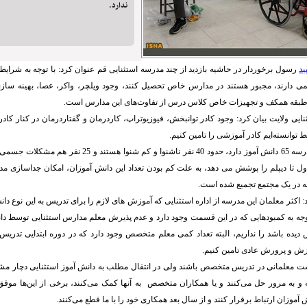
ندارد.
ید
رسول برخوردار در حاشیه بازدید از چند مدرسه استثنایی قم عنوان کرد: با توجه به شرا
ی دارند، مجبور هستند در مدارس خاص تحصیل کنند، وجود ویلچر، واکر، عصا، بهینه سا
طبقه همکف و تجهیزات خاص کلاس درس از تفاوت‌های این مدارس است.
نایی ولایت بیان کرد: وجود کادر توانبخش، فیوزیوتراپ، کاردرمان و گفتاردرمان در کنار کا
 توانسته‌ایم کادر آموزشی را تامین کنیم.
وی ادامه داد: این مدرسه 65 دانش آموز دارد، حدود 40 نفر ناشنوا و
ول تا دیپلم را پوشش می دهد، به علت کم بودن تعداد این دانش آموزان، امکان جداسازی 
یجه در یک مجتمع تجمیع شده است.
 اکثر معلمان این مدرسه از اداره استثنایی که آموزش های لازم را برای تدریس به این نوع دانش‌
 توجه به کمبودهایی که در این قسمت وجود دارد و عدم پذیرش معلم مدارس استثنایی توسط دا
ده باشد را نداریم، البته تعداد کمی معلم متخصص وجود دارد که در دوره ابتدایی تدریس 
وزش و پرورش عادی تامین کنیم.
ت معلمانی در تدریس متخصص‌ باشند ولی در انتقال مطلب به دانش آموز استثنایی دچار م
ه و به مرور حل می‌کنند و یا همکاران متخصص به آنها کمک می‌کنند، برخی از این‌ها مو
نش آموزان ارتباط برقرار کنند و از سال بعد همکاری خود را با ما قطع می‌کنند.