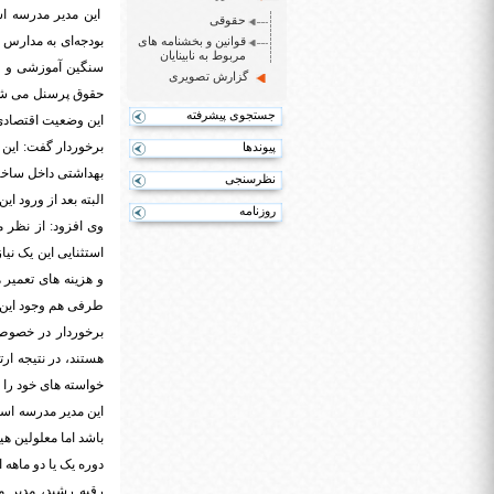
این مدیر مدرسه ا
حقوقی
بودجه‌ای به مدارس ت
قوانین و بخشنامه های
مربوط به نابینایان
گزارش تصویری
جستجوی پیشرفته
این وضعیت اقتصادی
برخوردار گفت: ای
پیوندها
بهداشتی داخل ساختم
نظرسنجی
البته بعد از ورود ا
روزنامه
وی افزود: از نظر 
استثنایی این یک نی
و هزینه های تعمیر 
طرفی هم وجود این
برخوردار در خصوص 
هستند، در نتیجه ارت
خواسته های خود را ب
این مدیر مدرسه است
باشد اما معلولین ه
دوره یک یا دو ماهه
رقیه رشید، مدیر م