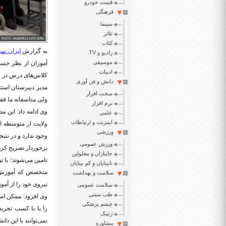
قیمت خودرو
فرهنگی
سینما
تئاتر
کتاب
به گزارش
ایران سپ
رادیو و TV
موسیقی
آموزان از نظر جسم
ادبیات
کلاس‌های درس در 
دانش و فن آوری
مدیر دبیرستان استث
سخت افزار
ولی متاسفانه ما فقط
نرم افزار
علمی
اینترنت و ارتباطات
ولایت از متوسطه ا
ورزشی
وجود ندارد و در نت
ورزش عمومی
برخوردار تصریح کرد:
جانبازان و معلولین
تامین‌ می‌شوند؛ با
نابینایان و کم بینایان
متخصص که آموزش دی
سلامت و بهداشت
نیروی خود را از آم
سلامت عمومی
طب سنتی
وی افزود: ممکن اس
چشم پزشکی
را یا با کسب تجرب
ژنتیک
نمی‌توانند با این دا
مشاوره