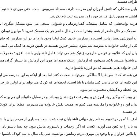
طراف هستند.
ولین مشکلی که دانش آموزان این مدرسه دارند، مسئله سرویس است، حتی موردی داشتیم که 
تند به همین دلیل فرزند خود را در مدرسه ثبت نام نکردند.
هزینه توانبخشی که شامل سمعک، گفتاردرمانی و شنوایی سنجی می شود مشکل دیگری است 
ک در حال حاضر از همه بیشتر است در حال حاضر هر یک سمعک تقریبا 6 میلیون تومان قیمت دارد.
ه آموزشی بسیار پایین است، در مدارس عادی کمک اولیا وجود دارد اما در این مدارس که خانو
کی از جانب خانواده به مدرسه نمی‌شود، بیشتر خیرین هستند در تامین هزینه ها کمک می کنند.
یان این که علاوه بر عوامل خارجی، ژنتیک هم می تواند عامل ناشنوایی باشد، افزود: معمولا به 
 ناشنوا هستند تاکید می‌شود که آزمایش ژنتیک بدهند اما چون این آزمایش ها بسیار گران هست
یل خانواده هایی هستند که دو فرزند ناشنوا دارند.
وی بیان کرد: کودکانی هستند که تا سن 4 یا 5 سالگی نمی‌توانند صحبت کنند اما بعد از اینکه به ای
لین کلمه ای که بیان می کنند مامان یا بابا است، لحظه‌ای که کودک می تواند برای اولین بار حر
ترین لحظه زندگیشان محسوب می‌شود.
ی بوده که پیگیر روند آموزش و پیشرفت فرزندشان بوده‌اند و در مقابل خانواده ای هم بوده که ک
ندان این دو خانواده را مقایسه می کنیم به اهمیت نقش خانواده پی می‌بریم، قطعا برای کودک
در هستند.
روز 30 سپتامبر مصادف با 8مهر در تقویم به نام روز جهانی ناشنوایان ثبت شده است. بسیاری از مردم ایران 
چه بان را به ذهن می آورند، کسی که اگر زحمات و دلسوزی هایش نبود، چه بسا ناشنوایان 
ان با تلاش فراوان و با وجود بی مهری مردم زمانش، توانست طی یک سال به سه کودک ناشنوا خ