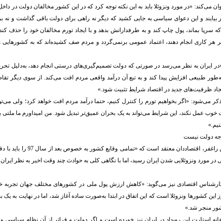
 می‌کند: «در مورد ونزوئلا باید به این نکته توجه کرد که در این کشور مخالفان دولت در داخل
ر بیایند و این دعوای سیاسی به جایی کشید که دیگر نه راهی برای دولت باقی گذاشت و نه بر
که سرپا بماند، پول چاپ کند و به طرفدارانش بدهد و با ایجاد تورم مخالفان خود را حذف کند.
 هر کاری انجام دهند، اعتماد عمومی برنمی‌گردد و مردم صف کشیده‌اند که به کشورهایی مان
در ایران به نظر می‌رسد در صورتی که دولت تصمیم‌گیری‌های درستی انجام دهد، به‌دلیل تحری
به‌طور طبیعی افزایش پیدا کند و به تبع آن درآمد واقعی مردم افت می‌کند. از سوی دیگر تق
یجاد ظرفیت‌های جدید در اقتصاد شرایط تثبیت شود.»
ر می‌شود: «اگر بخواهیم تورم را کنترل کنیم، حتما درآمد مردم افت خواهد کرد؛ ولی می‌توا
ت خوب عمل نکند، این شرایط می‌تواند به یک بحران عمیق‌تر تبدیل شود. من امیداورم ما ملتی 
نیم.»
جه دولت نیست
اما در مقابل، حسین راغفر، اقتصاددان معتقد
 در مورد ونزوئلایی شدن ایران رسید، اما با نگاهی کلی به حوادث چند وقت اخیر به نظر ایران 
رشناس اقتصادی نیز می‌گوید: «کاهش ارزش پول ملی در کشورهای مختلف جهان تجربه خو
ز این کشورها ونزوئلا است که این اتفاق در ابتدا به‌صورت ساده آغاز شد، اما در نهایت به یک 
ور منجر شد.»
انه استارت این رویداد در ایران نیز خورده است و اگر دولت و فراتر از آن نظام سیاسی و