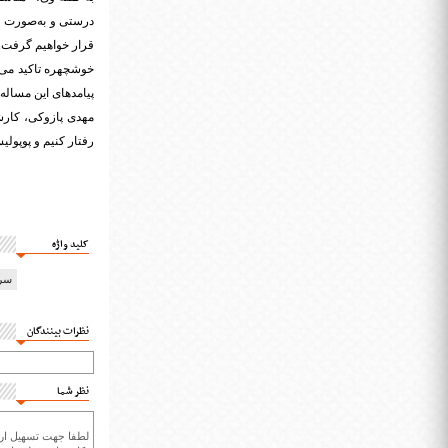
درستی و به‌صورت عل
قرار خواهیم گرفت. به
خوشچهره تاکید می‌ک
پیامدهای این مساله 
مهدی پازوکی، کارش
رفتار کنیم و پوپولی
کلید واژه
سرن
نظرات بینندگان
نظر شما
لطفا جهت تسهیل ارتب