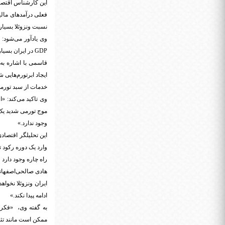
این کارشناس اقتصاد
فعلی درآمدهای مالی
نسبت ونزوئلا بسیار
وی یادآور می‌شود: 
GDP در ایران بسیار بالاتر از ونزوئلا است و GDP بالا در ایران مثل یک ضربه‌گیر تورمی عمل می‌کند.»
قاسمی با اشاره به
خدمات از سبد تورمی 
وی تاکید می‌کند: «
موج تورمی شدید یک 
وجود ندارد.»
این تحلیلگر اقتصادی
وارد یک دوره رکود 
راه چاره وجود دارد
هادی صالحی‌اصفهانی
ایران ونزوئلا نخوا
ادامه پیدا نکند.»
به گفته وی، «فکر م
ممکن است مانند تثب