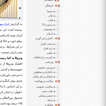
فرهنگی
سینما
تئاتر
کتاب
به گزارش
ایران سپ
رادیو و TV
موسیقی
ادبیات
دانش و فن آوری
برهم خورد و حالا قی
سخت افزار
در این شرایط، برخی
نرم افزار
شدن ایران صحبت می‌ک
علمی
اینترنت و ارتباطات
ونزوئلا به کجا رسید
ورزشی
ورزش عمومی
سوبسیدها و کنترل ق
جانبازان و معلولین
با سرعتی باورنکردن
نابینایان و کم بینایان
چندی پیش کنگره مخالفان ونزوئلا اعلام کرد
سلامت و بهداشت
سلامت عمومی
طب سنتی
«بلیوار» را صادر کرد
چشم پزشکی
صندوق بین‌المللی پ
ژنتیک
۱۲۵ درصد بوده است که ۳.۴ درصد کمتر از تورم ماه ژوئن است.
مشاوره