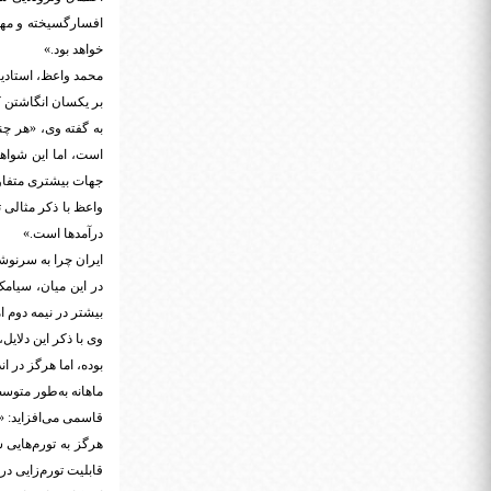
خواهد بود.»
محمد واعظ، استادیا
بر یکسان انگاشتن 
به گفته وی، «هر چند
است، اما این شواهد
جهات بیشتری متفاو
درآمدها است.»
ایران چرا به سرنوش
بیشتر در نیمه دوم ا
وی با ذکر این دلایل
ماهانه به‌طور متوسط ٦٠ درصدی ونزوئلا نی
قاسمی می‌افزاید: «ا
هرگز به تورم‌هایی 
قابلیت تورم‌زایی در 