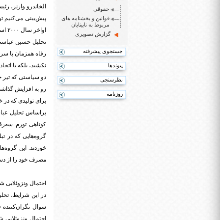
الخاندرو وارنر، رئ
حقوقی
قوانین و بخشنامه های
مربوط به نابینایان
اواخر سال ۲۰۰۰ است.»
گزارش تصویری
تحلیل حسین عباسی، 
جستجوی پیشرفته
رفاه همزمان با سر
نکشید، بلکه با اتخ
پیوندها
دو سیاستی که تیر خ
نظرسنجی
رو به افزایش گذاشت
روزنامه
برای تولیدی که در خ
براساس تحلیل عباس
کوتاهی تورم سه‌رق
گروه‌هایی که در ت
خوردند. این گروه‌ه
مصرف خود را از دست
احتمال ونزوئلایی ش
در این شرایط، تحلیل
سوال نگران‌کننده «آ
احتمال ونزوئلایی شد