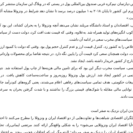
یس دپارتمان نیم‌کره غربی صندوق بین‌المللی پول در پستی که در وبلاگ این سازمان منتشر کر
اقتصاددان و استاد دانشگاه مریلند نشان می‌دهد آنچه ونزوئلا را به بحران کشاند، این بود
کوب انگیزه‌های تولید همراه شد. به‌علاوه، وقتی که قیمت نفت افت کرد، دولت دست از سی
اذ سیاست‌های مخرب سعی در ادامه آن داشت.
لاص را به کشور زد، کنترل قیمت ارز و عدم کنترل حجم پول بود. وقتی که دولت با کمبود ارز
، دولت همچنان سعی کرد قیمت آن را پایین نگه دارد. در نتیجه تقاضا برای محصولات وارداتی
ارج از کشور خریدار داشته باشد، ایجاد نشد.
ی، سیاست مخرب دیگر این بود که برای تامین مالی هزینه‌ها از چاپ پول استفاده شد. نت
می در کشور ایجاد شد. ارزش پول ونزوئلا روزبه‌روز و ساعت‌به‌ساعت کاهش یافت. در ا
بلیغات حکومتی، هدف تمامی سیاست‌های رفاهی اعلام می‌شدند، یعنی گروه‌های کم‌درآمد جا
ا توانایی مالی مقابله با شوک‌های قیمتی بزرگ را نداشتند و با شدت گرفتن بحران به سر
 دادند.
دن ایران نزدیک به صفر است
گران اقتصادی شباهت‌ها و تفاوت‌هایی از دو اقتصاد ایران و ونزوئلا را مطرح می‌کنند تا احتما
یا اقتصاد ایران ونزوئلایی می‌شود» را به شکلی واقع‌نگر ارائه کنند. مرتضی ایمانی‌راد، تحلی
ن اقتصاد ایران را نزدیک به صفر می‌داند؛ البته مگر این‌که اتفاقات عجیبی بیفتد. به اعتقاد