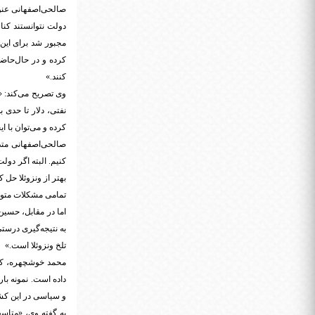
صالحی‌اصفهانی عنوان
دولت نتوانستند کنا
مجبور شد برای این‌
کرده و در حال‌حاضر
کنند.»
وی تصریح می‌کند: «
نفتی، دلار تا حدی 
کرده و می‌توان با ا
صالحی‌اصفهانی متذک
کنیم. البته اگر دول
بهتر از ونزوئلا حل ک
تمامی مشکلات متو
به نتیجه‌گیری درستی
تلخ ونزوئلا است.»
محمد خوشچهره، کا
داده است. نمونه بار
و سیاسی در این کش
به گفته وی، «متاسف