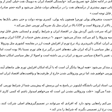
ی در ادامه تحلیل خود تصریح می‌کند: «وابستگی اقتصاد ایران به دوپینگ نفت خیلی کمتر از و
اتی سهم بیشتری از درآمدهای نفت را در درآمدهای دولت شامل می‌شود و البته حجم صادرات 
 قابل توجه است.»
«نسبت متغیرهای پولی تورم‌زا همچون پایه پولی، کسری بودجه دولت و حتی بدهی بانک‌ها ب
 این‌که سرعت پایین گردش پول در اقتصاد ایران و شرایط رکودی و ایستایی بخش قابل توجه
ایجاد ابرتورم‌هایی شبیه ونزوئلا را کم می‌ک
ایران، امکان تاثیر‌پذیری زیاد نرخ تورم از افزایش قیمت ارز در مقایسه کشوری مثل ونزوئلا 
از نظر سیاسی با آن‌که ایران طی دهه‌های اخیر درگیر نرخ های تورم نسبتا بالا بوده است، 
تغییر یا اصلاح سیاسی سریع در ایران در پی داشته است و اصولا از نظر سیاسی امکان تحمل ت
 متذکر می‌شود: «همه این‌ها بیانگر آن است که با آن‌که امکان افزایش تورم طی ماه‌های آینده 
تورمی خواهیم شد، اما ترس ونزوئلایی شدن خارج از ظرفیت‌ها و واقعیت‌های اقتصاد ایران اس
، استاد ایرانی دانشگاه ایلینویز در پاسخ به این پرسش که پیش‌بینی شما از شرایط تورمی کش
هد شد؟ می‌گوید: «علت ونزوئلایی نشدن این است که می‌خواهم امیدوار باشم که کسی کاری ان
ی‌کنم راه‌هایی وجود دارد که افرادی که می‌توانند در تصمیم‌گیری‌های اصلی شرکت کنند، چا
یت نرخ ارز تصمیمی بگیرند که شرایط را بدتر کند.»