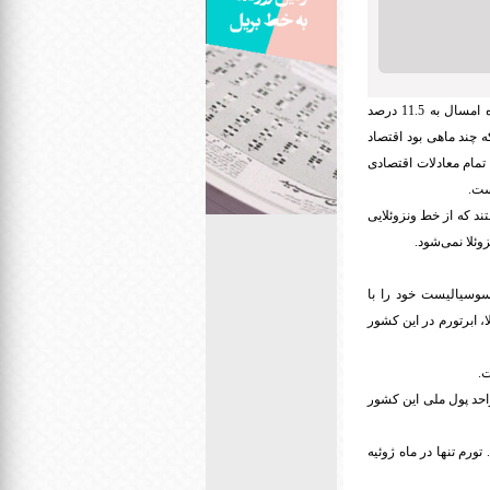
به نقل از خبر آنلاین آخرین گزارش بانک مرکزی نشان می‌دهد که نرخ تورم در مردادماه امسال به 11.5 درصد
 این در شرایطی است که چند ماهی بود اقتصاد
بال افزایش نرخ ارز و رسیدن نرخ دلار به بیش از 13 هزار تومان، تمام معادلات اقتصادی
ست.
ند که از خط ونزوئلایی
وئلا نمی‌شود.
یستم سوسیالیست خود را با
، ابرتورم در این کشور
و تورم شدید در ونزوئلا، رییس‌جمهوری این کشور دستور حذف 3 صفر از واحد پول ملی این کشور
ورم تنها در ماه ژوئیه