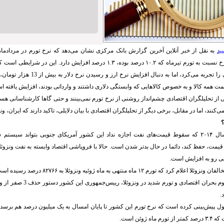
ید
رسیده است. این نرخ نسبت به تورم تیرماه که ۱۰.۲ درصد بوده، ۱.۳ درصد افزایش دارد.
ایران تورم تک‌رقمی را تجربه می‌کرد، اما به دن
مت همه کالا و به خصوص کالاهایی که وابستگی دلاری داشتند و وارداتی بودند، افزایش یافته ا
 از تحلیلگران اقتصادی چشم‌انداز روشنی از نرخ تورم نمی‌بینند و حتی گاها کارشناسانی هست
نند، اما در مقابل، برخی دیگر از تحلیلگران اقتصادی با بیان دلایلی، تاکید دارند که ایران، ونز
؟
اقتصاد ونزوئلا از سال ۲۰۱۴ که سقوط قیمت‌های نفت اجازه نداد این کشور آمریکای جنوبی بتواند س
یمت، حفظ کند، دائما در حال بدتر شدن است. حالا با فروپاشی اقتصاد وابسته به نفت ونزوئلا
ی رو به افزایش است.
 که تورم ۱۲ ماه منتهی به ماه ژوئیه ونزوئلا به ۸۲۷۶۶ درصد رسیده است.
بر این اساس، با تداوم بحران اقتصادی 
.
ول پیش‌بینی کرده است که نرخ تورم این کشور تا پایان امسال به یک میلیون درصد هم برسد. ت