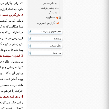
که برای دیگران می 
طب سنتی
چشم پزشکی
دارید، به تمام انرژی
ژنتیک
2. بزرگترین حامی خود شوید.
مشاوره
گزارش تصویری
مرا هنگامی که به کم
جستجوی پیشرفته
در اطرافتان که به ش
این درس مرا قادر س
پیوندها
کردن خودم کردم.گاه
نظرسنجی
پیدا کنید تا به خودتا
روزنامه
3. قدردان موهبت های کوچک باشید.
من پیش از طلوع خو
گذرا به زیبایی های
زیبایی آن شگفت زده
بودم.آسان است که تم
باشد، زیبایی مسیر د
حرکت را فراهم می 
4. روی قدم بعدی تمرکز کنید.
وقتی فکر می کردم که
کوچکتر تقسیم کردم 