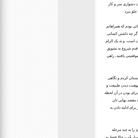
یت دشواری سر و کار
جلو ببرد.
ا شدم. در ابتدا عصبانی بودم که همراهانم
.اگر چه داشتن کسانی
 است، و نه یک الزام.
 قدم شروع به تشویق
وقعیتی یافتید، راهی
ستان کردم و نگاهی
 موهبت دیدن طبیعت و
رای بودن در آن لحظه
 مقصد نهایی تان
رای ادامه دادن به
 را به چند مرحله
ار خُب، حالا فقط به