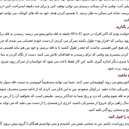
لی خُب، وقتی به آن نیمکت رسیدی می توانی توقف کنی و برای چند دقیقه استراحت کنی.»ز
برسد، شاید غیر ممکن به نظر برسد. با تقسیم کردن هدف خود به تکه های کوچک، می توانید خو
نید.
پیش از کوهپیمایی، خوانده بودم که اکثر افراد در حدود 45 تا 60 دقیقه به قله ماچو پیچو می رسند
 زمانی که «قرار بود» طول بکشد تمرکز می کردم، از دست خودم عصبانی می شدم که چرا به 
ای هیچ کس اهمیتی نداشت که چقدر طول کشید تا به قله برسم، و خود من هم نباید اهمیتی می 
دن مسیرم بود.وقتی که برای رسیدن به اهدافتان تلاش می کنید، دست از نگاه کردن به ساعت
 چیزی دیگر اندازه گیری نکنید. این کار فقط باعث می شود که حواستان از تمرکز روی چیزی که
بروید، پرت شود.
چو پیچو می روند کوهپیمایی نمی کنند. شما می توانید مستقیماً اتوبوسی به سمت قله سوار شوی
یکی نجات دهید. در اوایل صعودم، من به این فکر می کردم که از ادامه مسیر منصرف شوم و
 به قله شوم.وقتی که درد و رنج شما به حداکثر برسد، طبیعی است که بخواهید آن را از بین بب
 دنبال راهی برای خروج از مسیرتان باشید، انرژی ارزشمندی را از دست می دهید که می تواند به
نج و سختی زودگذر غلبه کنید.
خودم روراست باشم. من به سختی نفس می کشیدم و نمی توانستم همگام با گروه پیش بروم. گذ