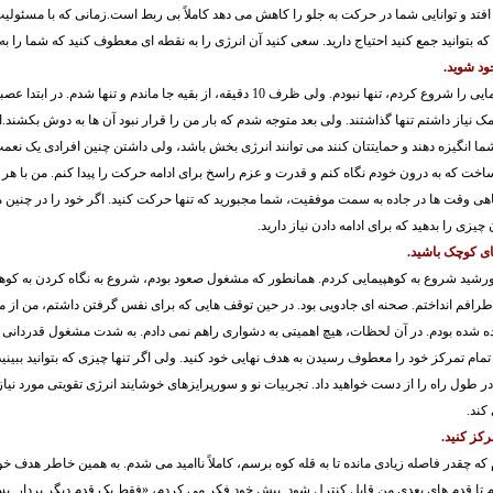
افتد و توانایی شما در حرکت به جلو را کاهش می دهد کاملاً بی ربط است.زمانی که با مسئول
 که بتوانید جمع کنید احتیاج دارید. سعی کنید آن انرژی را به نقطه ای معطوف کنید که شما را به 
زمانی که من کوهپیمایی را شروع کردم، تنها نبودم. ولی ظرف 10 دقیقه، از بقیه جا ماندم و تنه
ک نیاز داشتم تنها گذاشتند. ولی بعد متوجه شدم که بار من را قرار نبود آن ها به دوش بکشند
ما انگیزه دهند و حمایتتان کنند می توانند انرژی بخش باشد، ولی داشتن چنین افرادی یک نعمت
اخت که به درون خودم نگاه کنم و قدرت و عزم راسخ برای ادامه حرکت را پیدا کنم. من با هر
ی وقت ها در جاده به سمت موفقیت، شما مجبورید که تنها حرکت کنید. اگر خود را در چنین م
ن چیزی را بدهید که برای ادامه دادن نیاز دارید.
رشید شروع به کوهپیمایی کردم. همانطور که مشغول صعود بودم، شروع به نگاه کردن به کوه
 اطرافم انداختم. صحنه ای جادویی بود. در حین توقف هایی که برای نفس گرفتن داشتم، من از
 شده بودم. در آن لحظات، هیچ اهمیتی به دشواری راهم نمی دادم. به شدت مشغول قدردانی ب
ام تمرکز خود را معطوف رسیدن به هدف نهایی خود کنید. ولی اگر تنها چیزی که بتوانید ببینید
ر طول راه را از دست خواهید داد. تجربیات نو و سورپرایزهای خوشایند انرژی تقویتی مورد نیاز ب
کند.
 چقدر فاصله زیادی مانده تا به قله کوه برسم، کاملاً ناامید می شدم. به همین خاطر هدف خود
تا قدم های بعدی من قابل کنترل شود. پیش خود فکر می کردم، «فقط یک قدم دیگر بردار. بسی