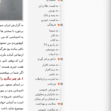
قیمت طلا و ارز
بورس
بیمه و بانک
قیمت خودرو
فرهنگی
سینما
برخورد با سختی ها 
تئاتر
کتاب
رادیو و TV
باقی مانده بود.هرگ
موسیقی
ادبیات
ارتفاعی آماده نکرد
دانش و فن آوری
کرد که توقف کنم. ذه
سخت افزار
هفت چیزی هستند که 
نرم افزار
اگر شما در موقعیتی
علمی
1. هر چیز دیگری را نادیده بگیرید.
اینترنت و ارتباطات
ورزشی
در ابتدای صعود، من 
ورزش عمومی
احساس بدی در مورد
جانبازان و معلولین
برداشتم، شروع به ت
نابینایان و کم بینایان
است به آسانی حواست
سلامت و بهداشت
موضوع شاید باعث شو
سلامت عمومی