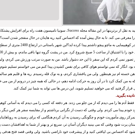
به گزارش ایران سپید به نقل از برترینها در این مقاله مجله Success، سونیا تامپسون هفت را
را معرفی می کند. تا به حال پیش آمده که احساس کنید ریه هایتان در حال منفجر شدن است؟
به احساسی که من در کوهپیمایی به ماچو پیچو داشتم پ
ز تصور نمی کردم که این سفر تا این حد دشوار باشد. من به صورت مرتب ورزش می کردم، ولی 
ه بود. انگار که نمی تواستم هوای کافی برای نفس کشیدن پیدا کنم.من می خواستم تسلیم شوم
ن خسته ام نیز هینطور. ولی من پافشاری کردم، و به نوک قله رسیدم. ریه ها و قلبم هم سالم ب
به من کمک کرد تا در آن روز به حرکت ادامه دهم، در حالی که همه چیز در درونم از من می
 قرار گرفتید که می خواهید تسلیم شوید، این درس ها می تواند به شما نیز کمک کند.
فقط آدم ها را می دیدم که از من جلو می زدند. هر دفعه که کسی را می دیدم که به آسانی کوه
 خودم پیدا می کردم. ولی وقتی که دست از نگرانی برداشتم و از مقایسه سفر هر کس دیگر 
مرکز روی مأموریت خودم و چگونگی رسیدن به آن کردم.هنگامی که برای رسیدن به رویاهایتا
ان پرت شود وقتی که می بینید دیگران آسان تر، سریع تر و بهتر از شما به اهدافشان دست پید
د که احساس بی لیاقتی کنید و از پیشرفت خود ناراضی باشید. ولی وقتی قصد فتح هدفی را د