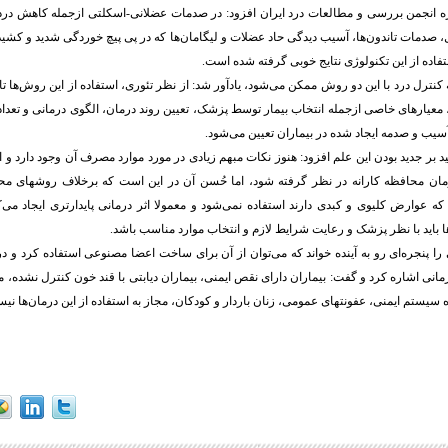
ه انجمن بررسی و مطالعات درد ایران افزود: در صدمات عضلانی-اسکلتی ازجمله کاهش در
 صدمات تاندون‌ها، آسیب دیدگی حاد عضلات و لیگامان‌ها که در پی پیچ خوردگی شدید و کشیده
ستفاده از این تکنولوژی نتایج خوبی گرفته شده است
.
ه کنترل درد با این دو روش ممکن می‌شود، یادآور شد: از نظر تئوری، استفاده از این روش‌ها تا
عیارهای خاصی ازجمله انتخاب بیمار توسط پزشک، تعیین روند درمان، الگوی درمانی و تعداد 
یب و صدمه ایجاد شده در بیماران تعیین می‌شود
.
د بر جدید بودن این علم افزود: هنوز نکات مبهم زیادی در مورد موارد مصرف آن وجود دارد و ا
ن محافظه کارانه در نظر گرفته شود، اما حُسن آن در این است که برخلاف روشهای محاف
که عوارض کلیوی و کبدی دارند استفاده نمی‌شود و معمولا اثر درمانی پایدارتری ایجاد می‌ک
ها باید با نظر پزشک و رعایت شرایط لازم و انتخاب موارد مناسب باشد
.
را پنجره‌ای رو به آینده خواند که می‌توان از آن برای ساخت اعضا مصنوعی استفاده کرد و در
مانی اشاره کرد و گفت: بیماران دارای نقص ایمنی، بیماران دیابتی با قند خون کنترل نشده،
 سیستم ایمنی، عفونتهای عمومی، زنان باردار و کودکان، مجاز به استفاده از این درمان‌ها نیس