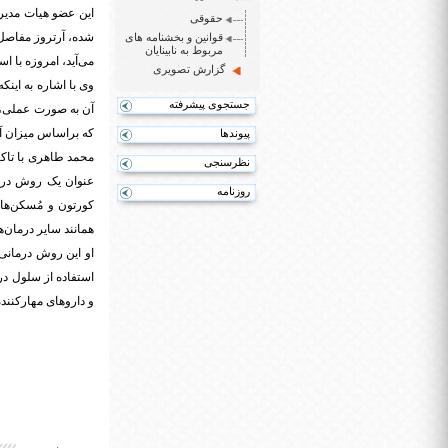
این عضو هیات مدیر
حقوقی
شده، آرتروز مفاصل،
قوانین و بخشنامه های
مربوط به نابینایان
می‌آید، امروزه با ا
گزارش تصویری
وی با اشاره به اینک
جستجوی پیشرفته
آن به صورت عملی، م
که براساس میزان آس
پیوندها
محمد طاهری با تاکی
نظرسنجی
عنوان یک روش درما
روزنامه
کورتون و مُسکن‌ها 
همانند سایر درمان‌
او این روش درمانی 
استفاده از سلول در
و داروهای مهارکننده