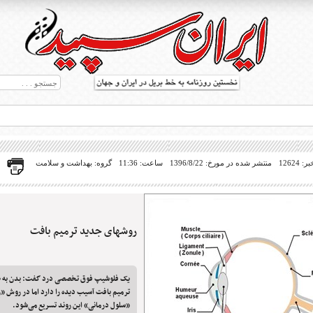
12624
منتشر شده در مورخ: 1396/8/22
ساعت: 11:36
گروه: بهداشت و سلامت
روشهای جدید ترمیم بافت
ط بریل در جهان
یک فلوشیپ فوق تخصصی درد گفت: بدن به ط
ترمیم بافت آسیب دیده را دارد اما در روش «رِژِ
«سلول درمانی» این روند تسریع می‌شود.