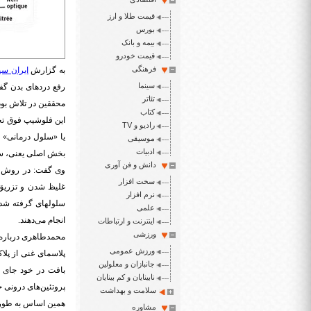
قیمت طلا و ارز
بورس
بیمه و بانک
قیمت خودرو
فرهنگی
به گزارش
ایران سپ
سینما
رفع دردهای بدن گفت
تئاتر
محققین در تلاش بود
کتاب
این فلوشیپ فوق تخص
رادیو و TV
یا «سلول درمانی» 
موسیقی
ادبیات
بخش اصلی یعنی، سلول
دانش و فن آوری
وی گفت: در روش او
سخت افزار
غلیظ شدن و تزریق 
نرم افزار
سلولهای گرفته شده
علمی
انجام می‌دهند
.
اینترنت و ارتباطات
ورزشی
محمدطاهری درباره ر
ورزش عمومی
پلاسمای غنی از پلا
جانبازان و معلولین
بافت در خود جای د
نابینایان و کم بینایان
پروتئین‌های درونی 
سلامت و بهداشت
همین اساس به طور ش
مشاوره