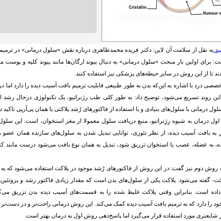
ید
به نقل از سلامت آن لاین: دکتر فریده محمدطاهری درباره نقش «سلول درمانی» در ترمیم 
: برای اولین بار مبحث «سلول درمانی» به دنبال پیوند ارگان‌ها مانند پیوند کلیه و پوست 
ند تا از این روش در سایر حیطه‌های پزشکی نیز استفاده کنند
.
صی درد با اشاره به این‌که بدن به طور طبیعی قابلیت ترمیم بافت آسیب دیده را دارد اما در 
این روند تسریع می‌شود، توضیح داد: به طور کلی طب رژنراتیو، یک تکنولوژی درحال رشد 
 درمانی با سلول‌های بنیادی و یا استفاده از فاکتورهای رُشد پلاکتی یا همان پی‌آرپی تاکید دا
ل درمان به شیوه رِژِنراتیو، منبع دریافت سلول معمولا از مغز استخوان، است. این سلو
به بافت آسیب دیده، از نظر تئوری، توانایی تبدیل شدن به سلول‌های سازنده همان عضو را
، به عضله، عصب یا استخوان تزریق شود، تبدیل به همان نوع بافت می‌شود درست مانند کا
وش دوم نیز گفت: در این روش از فاکتورهای رُشد موجود در پلاکت استفاده می‌شود که به آن
کت- گفته می‌شود. پلاکت یکی از سلول‌های بدن است که مقدار زیادی فاکتور رشد و پروتئین‌ه
اده است. بنابراین وقتی پلاکت غلیظ شده را به قسمت‌های آسیب دیده بدن تزریق می‌کنی
خود را دارد که به ترمیم بافت آسیب دیده کمک می‌کند. این روش درمانی راحت‌تر و در دست‌ت
ایعتری مورد استفاده قرار می‌گیرد اما پاسخ‌دهی روش اول به درمان بهتر است
.