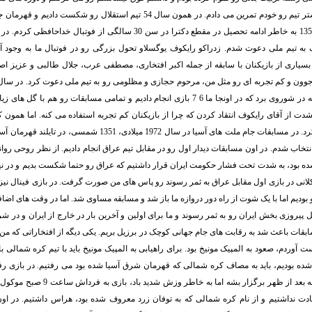
طی کرده بودم، بیشتر تیم رو خودم تمرین می دادم. در همون سال 54 تیم استقلال رو
به تیم ملی دعوت شدم. زدراکو رایکوف یوگسلاو تحول بزرگی رو در فوتبال ما به وجود آو
سیاری از بازیکنان با سابقه از جمله اکبر افتخاری، مصطفی عرب، جلال طالبی و عزیز اصل
یک تورنمنت دوستانه در شوروی برد که در اونجا ما 6 7 بازی انجام دادیم و تمامی مسابقات رو هم
ت از آقای رایکوف انتقاد کردن که چرا از بازیکنان کم تجربه استفاده می کنه. اما همون ک
برای ده سال بیمه کرد. در مسابقات جام ملت های آسیا در سال 1972 میلادی
شده بود، به شدت تحت فشار حکومت ایران قرار داشتیم که عراق رو حتما شکست بدیم و در ن
نی در بازی اول مقابل عراق به ثمر رسوند رو پاس های من صورت گرفت. در بازی فینال نیز د
ه 90، 1 بر 0 جلو بودیم اما با یک شوت از راه دور دروازه ما باز شد و مسابقه مساوی شد. اما در وقت های ا
 پیروزی بخش ایران رو به ثمر رسوند و ما برای اولین و آخرین بار در خارج از ایران و در 
ت آوردم، صعود به المپیک مونیخ بود. برای راهیابی به المپیک مونیخ باید با تیم کره شمالی 
ده بودیم، باید به مصاف کره شمالی که قهرمان شرق آسیا شده بود می رفتیم. در بازی رف
اول قرار بود مسابقه بعد از ظهر برگزار بشه ام
ادت نداشتیم و از نام کره شمالی که به توفان زرد معروف شده بود، هراس داشتیم. در او