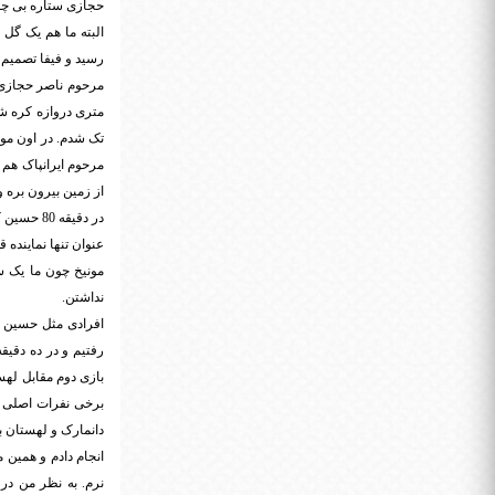
حجازی ستاره بی چونو چرای زمین بود و 3 4 گل حتمی رو ا
البته ما هم یک گل 
رسید و فیفا تصمیم 
متری دروازه کره شم
تک شدم. در اون موقع
مرحوم ایرانپاک هم ب
از زمین بیرون بره 
مونیخ چون ما یک سا
نداشتن.
افرادی مثل حسین ک
رفتیم و در ده دقیق
برخی نفرات اصلی خو
نرم. به نظر من در