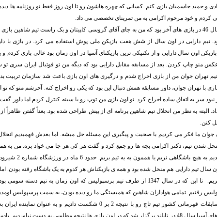
می کردم و خود مرحوم اکرامی به من تمرینای تخصصی می داد.
برای اولین بار در سال 46 در بازی های آخر بود که من به جای آقای گروسی کاپیتان و بک راست تیم شاهین با
ود. تیم دارایی در اون سال از شش هفت بازیکن ملی پوش استفاده می کرد. در بازی با دار
ازیکن اون سال دارایی و از تکنیکی ترین بازیکنای آسیا در اون زمان بود عالی بازی کردم و بعد
کس منو چاپ کردن. بعد از مسابقه مقابل دارایی بود که دیگه من تو فوتبال ایران سری تو س
ازی با تیم تهران جوان من از بازی اخراج شدم و درگیری های اون بازی باعث شد سازمان تربیت 
بازی با تهران جوان، داور مسابقه همش دنبال این بود که یکی رو اخراج کنه. آخرشم منو که تو 
ز نبود سر یه اتفاق ساده اخراج کرد. تو اون بازی من توپ رو با سینه کنترل کردم اما داور گف
. البته به نظر من انحلال تیم شاهین برنامه ای از پیش طراحی شده بود. بعداً گفتن ظاهراً از 
ل کنن.
ان جوان ما فکر می کردیم با صحبت و پیگیری این مسئله حل میشه. اما بعدش فهمیدیم انحلال
 شدن تیم، دکتر اکرامی بچه ها رو جمع کرد و گفت هر کی هر جا می خواد بره. من به همرا
شاهین هم قسم شدیم به هیچ باشگ
ون سال تیم دارایی هم منحل شده بود و همه ی بازیکناش هر کدوم به یک باشگاه رفته بودن. ام
هممون به یک تیم بریم. تا این که در سال 1347 از طرف تیم پرسپولیس که اون زمان یه تیم دس
لیس رفتیم. تمامی هواداران شاهین که همبستگی ما رو دیده بودن، به سمت پرسپولیس اومدن
با پرسپولیس در مسابقات قهرمانی کشور تیم تاج رو با نتیجه 2 بر 0 شکست دادیم و به 
رفتیم. جام باشگاه های آسیا سال 48 در تایلند برگزار شد که در اون بازی ها نتیجه مطلوبی به دست نیاورد