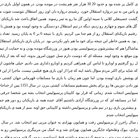
و پاس من به تیر دروازه استقلال خورد. رشیدی دروازه بان اون روز استقلال نتونست شوت منو
رگشت حسینعلی کلانی با سینه اولین گل ما رو به ثمر رسوند. همین اتفاق باعث شد بازیکنای
ل های سوم و چهارم رو زدیم، دیگه در تیم استقلال دو دستگی به وجود اومده بود و همش با
بعضی صحنه ها می رفتیم بازیکنای استقلال رو از هم جدا می کردیم. ب
 بود. به همین خاطر این نتیجه برای خود ما هم باور نکردنی بود. در پایان بازی بازیکنای استق
ماشاگرا هم که بیشترشون پرسپولیسی بودن هنوز در ورزشگاه مونده بودن و به حمایت از تیم 
ن موقع به وجود اومد. مسئله ای که دوست دارم نسل جوون امروز بدونه، اینه که بعد از پایا
ال رو گرفتیم و اونارو تا لباس کن همراهی کردیم و اونارو دلداری می دادیم. خیلی هاشون از
ه شاید برای اکثر مردم سؤال باشه اینه که چرا از اون بازی هیچ فیلمی نیست. ماجرا از این قر
برگزار می شد، دستور دادن دوربین ها رو برای 
پرسپولیس انتخاب شدم. زمانی که قرار بود کاپیتان پرسپولیس انتخاب بشه من شخصا حرفی ن
اما در مسابقه ای که در ورزشگاه آزادی داشتیم آقای عبده همه ی بازیکنان رو دور هم ج
ه و بیشترین بازی رو در تیم ملی و پرسپولیس داشته و کاپیتانی حق اونه. منم از همه ی بازیک
رسپولیس انتخاب شدم.
هزادی، بیوک وطنخواه جایگزین همایون بهزادی شد و به کمک من مربیگری پرسپولیس رو به ع
 رشته تربیت بدنی رو تموم کرده بودم و داشتم فوق لیسانسم رو می گرفتم و دوره های مر