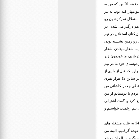
بازی، ورزشگاه آزادی کامل پر شده بود و حدود 20 30 هزار نفر هم پشت در مونده بودن. در همون اوایل بازی در دقیقه 20 بود که من یه
 مهار کنه. توپ به تیر
 استقلال تمرکزشون رو
 هم درگیر می شدن. در
ازی با نتیجه 6 بر 0 به پایان رسید. تعداد بازیکنای استقلال در تیم
لال رو زمین نشسته بودن
ما شعار میدادن. شعار
ن بازی، ما خودمون زیر
 دوستای خود ما در تیم
اره که قبل از بازی از
رادیو و تلویزیون برای پوشش بازی اومده بودن. اما چون هم زمان با بازی ما مسابقات قهرمانی جهان کشتی در سالن 12 هزار نفری
پخش مستقیم مسابقات کشتی ببرن. در سال 1353 پس از خداحافظی جعفر کاشانی من
زدم تا دوستانم از من
مع کرد و گفت آشتیانی
نای تیم رخصت خواستم و
اما متأسفانه در اون سال راجرز از پرسپولیس رفت و همایون بهزادی به عنوان مربی تیم انتخاب شد. در سال 54 به علت مشغله های
هده گرفتیم. البته من
بیگری در آلمان رو هم