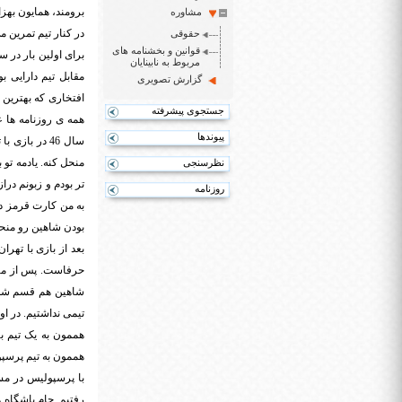
مشاوره
در کنار تیم تمرین 
حقوقی
قوانین و بخشنامه های
مربوط به نابینایان
مقابل تیم دارایی ب
گزارش تصویری
افتخاری که بهترین ب
جستجوی پیشرفته
همه ی روزنامه ها ع
پیوندها
سال 46 در ب
منحل کنه. یادمه تو 
نظرسنجی
تر بودم و زبونم درا
روزنامه
به من کارت قرمز داد
بودن شاهین رو منح
بعد از بازی با تهر
حرفاست. پس از منحل
تیمی نداشتیم. در ا
هممون به تیم پرسپو