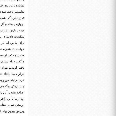
نماینده ژاپن بود، 
دروازه ایستاد و گل 
من در بازی با ژاپن 
شکست دادیم. در با
برای ما بود اما د
خواست تا همراه نما
قدس و حذف از مساب
و گفت دیگه پشیمون 
وقتی اومدیم تهران ت
در اون سال آقای خی
کرد. در ابتدا من و ب
چند بازیکن دیگه هم
اضافه بشه و آلن را
دوستی شدیم. متأسفا
ورزش بیرون بیاد. ای