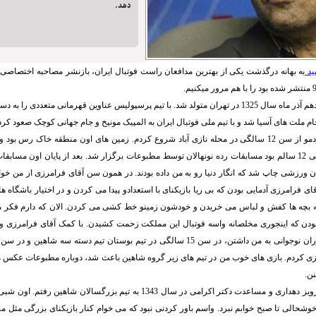
دهد.
ید
به بهانه درگذشت یکی از بهترین مدافعان راست فوتبال ایران، بازنشر مصاحبه اختصاصی ا
ابراهیم آشتیانی در دهم آذر ماه سال 1325 در تهران متولد شد. با تیم پرسپولیس عناوین قهرمانی متعدد
 ملت های آسیا شد و با تیم ملی فوتبال ایران به المپیک مونیخ و جام جهانی کوچک صعود کرد
آشتیانی: فوتبال خودمو از سن 12 سالگی در محله نازی آباد شروع کردم. زمین های اون منطقه خاک رس
بازی کرد. یادمه وقتی 12 سالم بود مسابقات رده نونهالان توسط مطبوعات برگزار شد. بعد از پایان اون م
ن ورزشی چاپ شد که انگار دنیا رو به من داده بودند. در همون سن آقای فرامرزی از من خواس
ای فرامرزی آدمایی بودن که بی ریا بازیکنای با استعدادو پیدا می کردن و در اختیار باشگاه ه
چه ها کفش و لباس می خریدن و خودشون زمینو خط کشی می کردن. الان که دارم فکر می
ودن که اینجوری مخلصانه واسه فوتبال این مملکت زحمت کشیدن. با کمک آقای فرامرزی و
ی کردم. بازی های خوب من در تیم های زیر گروه شاهین باعث شد، دوباره مطبوعات عکس منو
نن.
با پیشنهاد مرحوم پرویز دهداری و مساعدت دکتر اکرامی در سال 1343 به تیم بزرگسالا
وشحالی تا صبح خوابم نبرد. واسم باور کردنی نبود که می خوام کنار بازیکنای بزرگی مثل م