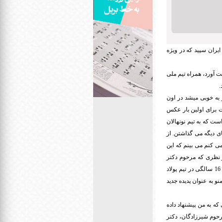
یران سپید که در ویژه
ی را به دست آورد، همراه تیم ملی
.
 بود و به خوبی میشد در اون
سابقات برای اولین بار عکس
ت که به تیم نونهالان
ای دیگه می گذاشتن. از
 کنم می بینم که این
 نظری که مرحوم دکتر
اکرامی از همون دوران نوجوانی به من داشتن، در سن 15 سالگی در تیم بوستان تیم دسته سه شاهین و در سن 16 سالگی در تیم پولاد
 به عنوان پدیده جدید
ن شاهین رفتم. اون شبی که به من پیشنهاد داده
رحوم شیرزادگان، دکتر