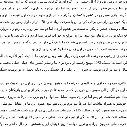
ز کره ای ها گرفت. شانس آوردیم که در اون مسابقه نباختیم.
توسط مرحوم صفر ایرانپاک به ثمر رسوندیم اما داور نپذیرفت. بازی برگشت در تهران هم با 
گرفت بازی سوم رو در کشور پاکستان برگزار کنه. در بازی سوم، در نیمه اول نتیجه مساوی بود 
الی رسیدم چندین بازیکن به سمت من هجوم آوردن اما دو سه نفر رو دریبل زدم و با دروازه
 دیگه توانی در پا های من نبود. در اون موقع یه جوراب قرمز پیدا کردم و با یک بغل پا توپ رو
ا توپ به درون دروازه رفت. اینجوری شد که ما با یک گل جلو افتادیم. دیگه ما همش زیر توپ م
و وقت مسابقه تلف بشه. چون در اون زمان فقط یک توپ برای بازی بود.
در دقیقه 80 حسین کلانی زد زیر توپ و خوشبخ
عنوان تنها نماینده قاره آسیا به المپیک 1972 مونیخ رفتیم. اون برد برای ما و سایر کشور های جهان خی
ل و نیم در اردو بودیم، یه سری از بازیکنان از خستگی زیاد دیگه تحمل یه تورنومنت سنگی
لانی، مرحوم حجازی و مظلومی همراه ما به مونیخ نیومدن. در بازی اول در المپیک مونیخ،
ه اول دو گل از آلن سیمونسن خوردیم. کسی که بعدنا فهمیدیم یکی از بهترین بازیکنان حا
بازی دوم مقابل لهستان هم شکست خوردیم اما در بازی 
دشو به همراه نداشت اما صرفاً تیم دوم برزیل هم نبود. همون برد ما در مقابل تیم ملی 
دانمارک و لهستان به مرحله بعد صعود کنن. در سال 1353 در تمرینات تیم ملی پای من از چند ن
انجام دادم و همین مسئله باعث شد در سن 28 سالگی از تیم ملی خداحافظی کنم. همین اتفاق باعث ش
 عرصه ملی همایون بهزادی بهترین مهاجم تاریخ فوتبال ایران هستش. در حال حاضر معمول