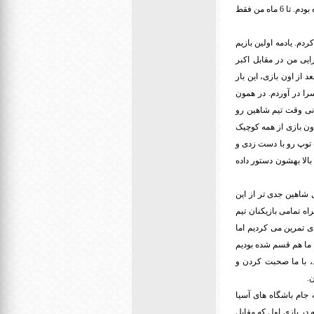
برومند، همایون بهزادی و حمید جاسمیان بازی کنم. کسانی که چهره هاشون رو تا اون روز فقط تو روزنامه ها دیده بودم. تا 6 ماه من فقط
زی کردم. یادمه اولین بازیم
ایی من در مقابل اکبر
 از اون بازی، این بار
را در آوردم. در همون
بدنی وقت تیم شاهین رو
اون بازی از همه کوچیک
ت توپ رو با دست زدی و
بالا بهشون دستور داده
 شاهین جدی تر از این
ه تمامی بازیکنان تیم
اهی نریم یا هممون به یه تیم بریم. حدود 6 ماه در ورزشگاه شماره 2 شیرودی تمرین می کردیم اما
ا ما هم قسم شده بودیم
ته سومی بود، با ما صحبت کردن و
.
عنوان نماینده ایران به جام باشگاه های آسیا
یم. یادمه در بازی اول که مقابل