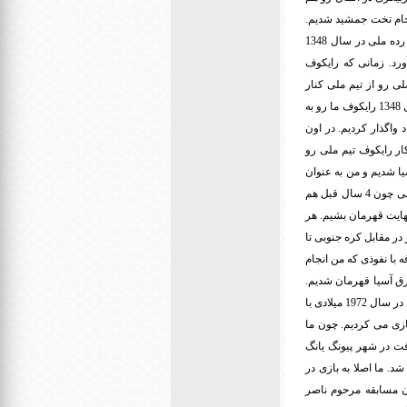
 شکست دادیم و قهرمان جام تخت جمشید شدیم.
در نهایت در سال 1355 به خاطر ادامه تحصیل در مقطع دکترا در سن 30 سالگی از فوتبال خداحافظی کردم. در رده ملی در سال 1348
رد. زمانی که رایکوف
ی رو از تیم ملی کنار
گذاشت و بازیکنان جوون و کم تجربه ای رو مثل من، مرحوم حجازی و مظلومی رو به تیم ملی دعوت کرد. در سال 1348 رایکوف ما رو به
 با گل های زیاد واگذار کردیم. در اون
ار رایکوف تیم ملی رو
، 1351 شمسی، در تایلند قهرمان آسیا شدیم و من به عنوان
بهترین بازیکن جام انتخاب شدم. در اون مسابقات دیدار اول رو در مقابل تیم عراق انجام دادیم. از نظر روحی روانی چون 4 سال قبل هم
هایت قهرمان بشیم. هر
ر مقابل کره جنوبی تا
ضافه با نفوذی که من انجام
شرق آسیا قهرمان شدیم.
قهرمانی در اون مسابقات باعث شد به رقابت های جام جهانی کوچک در برزیل بریم. یکی دیگه از افتخاراتی که من در سال 1972 میلادی با
بازی می کردیم. چون ما
ت در شهر پیونگ یانگ
ا به خاطر وزش شدید باد، بازی به فرداش ساعت 9 صبح موکول شد. ما اصلا به بازی در
ن مسابقه مرحوم ناصر