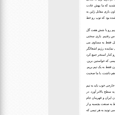
 شدید که ما بهش عادت
ر 0 مغلوب نماینده ژاپن بشیم. تو اون بازی مقابل ژاپن به
زمین جمع شده بود که توپ رو خط
و تیم رو با شش هفت گل
دس رفتیم. بازی سختی
ئیل فقط یه مساوی می
 نماینده رژیم اشغالگر
و کنار استخر جمع کرد
یمی که خواستین برین.
ن فقط به یک تیم بریم.
 هم داشت، با ما صحبت
خارجی خوب باید به تیم
ه سطح بالاتر آورد. در
 1348 با مربیگری آلن راجرز قهرمان ایران و قهرمان جام
ط به صنعت بچسبه و از
ی تونید به هر تیمی که