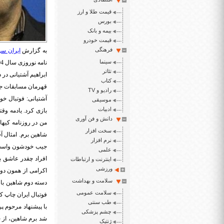
قیمت طلا و ارز
بورس
بیمه و بانک
قیمت خودرو
فرهنگی
به گزارش
ایران سپ
سینما
نامه نوروزی سال 94 منتشر شده بود را با هم مرور میکنیم.
تئاتر
کتاب
قهرمان مسابقات جام
رادیو و TV
موسیقی
ادبیات
دانش و فن آوری
من در روزنامه کیها
سخت افزار
شاهین برم. امثال آق
نرم افزار
جیب خودشون واسه ب
علمی
افراد چقدر عاشق ب
اینترنت و ارتباطات
ورزشی
سلامت و بهداشت
دسته دوم شاهین باز
سلامت عمومی
فوتبال ایران چاپ ک
طب سنتی
چشم پزشکی
شد برم شاهین، از خ
ژنتیک