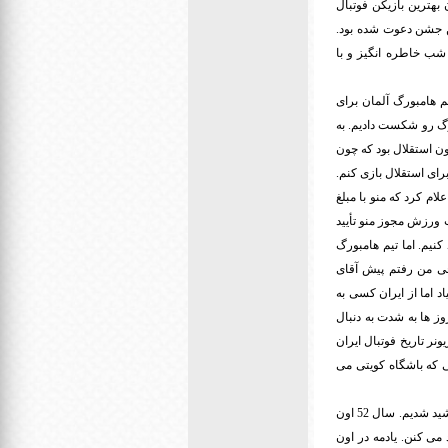
اسان فوتبال من به عنوان بهترین بازیکن فوتبال
ین جشن دعوت شده بود.
 شب خاطره انگیز و با
م هامبورگ آلمان برای
 اومد. در اون سال هامبور با تیم پرسپولیس بازی کرد که ما با نتیجه 1 بر 0 هامبورگ رو شکست دادیم. به
ون استقلال بود که چون
ای استقلال بازی کنم.
ام کرد که منو با مبلغ
 ورزش مجوز منو تأیید
کنیم. اما تیم هامبورگ
 چی من رفتم پیش آقای
د اما از ایران کسی به
ز ها به شدت به دنبال
نر تاریخ فوتبال ایران
ی که باشگاه کویتی می
در اون سال ها دیگه پرسپولیس قدرت اول فوتبال ایران شده بود. در سالهای 1352 و 1354 قهرمان جام تخت جمشید شدیم. سال 52 اون
رسپولیس از اون بازی یاد می کنن. یادمه در اون