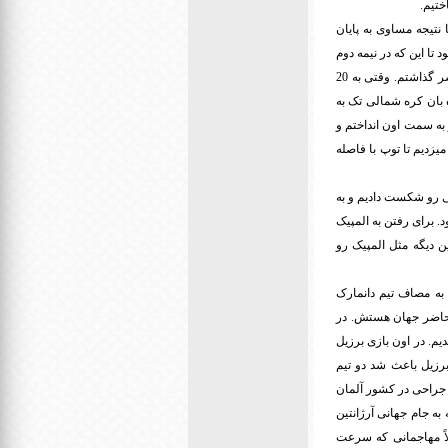
نتیجه مساوی به پایان
تا این که در نیمه دوم
مرحوم ناصر حجازی یک توپ رو برای من پرتاب کرد و من با سرعت زیاد حدود 70 متر از طول زمین رو پشت سر گذاشتم. وقتی به 20
 بان کره شمالی تک به
 به سمت اون انداختم و
یزدیم تا توپ با فاصله
تانه توپ وارد دروازه شد و بدین ترتیب ما با نتیجه 2 بر 0 کره شمالی رو شکست دادیم و به
لی عجیب بود. برای رفتن به المپیک
ن دیگه مثل المپیک رو
 به مصاف تیم دانمارک
ل حاضر جهان هستش. در
سوم، مقابل تیم اول و دوم برزیل، 1 بر 0 به پیروزی رسیدیم. در اون بازی برزیل
برزیل باعث شد دو تیم
احیه شکست و چند جراحی در کشور آلمان
د من دیگه به جام جهانی آرژانتین
اً مهاجمانی که سرعت