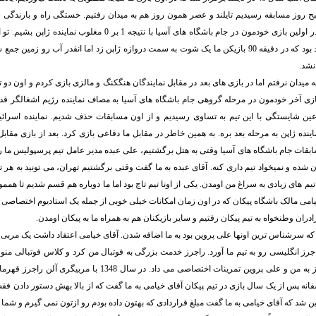
صبح روز مسابقه رسیدیم تایلند و عصر همون روز هم به میدان رفتیم. خستگی راه و بارندگی
نداشتیم باعث شد در اولین بازی خودمون در جام باشگاه های آسیا با نتیجه 1 ب
قدری بارندگی شدید بود که در دقیقه 90 بازیکن ما یک شوت به سمت دروازه ژاپن زد اما انقدر آب رو 
نشد.
به میدان نرفتم اما در بازی های بعد در مقابل نمایندگان هنگکنگ و مالزی بازی کردم و اون د
زی آخر خودمون در مرحله گروهی جام باشگاه های آسیا به مصاف نماینده رژیم اشغالگر ق
ر عین شایستگی با این تیم به تساوی رسیدیم و از اون مسابقات حذف شدیم. نماینده اسرا
ینده ژاپن به مرحله بعد بره. به همین خاطر در مقابل ما دفاعی بازی کرد. بعد از بازی مقابل
قات جام باشگاه های آسیا وقتی به هتل برگشتیم، علی عبده مدیر عامل تیم پرسپولیس ما ر
شده و نمیخواد تیم داری کنه. آقای عبده به ما گفت وقتی برگشتیم تهران، می تونید به هر ت
یم های زیادی به سراغ من اومدن. یکی از اونا تیم تاج بود اما ما دوباره هم قسم شدیم تا هممو
امی مالک باشگاه پیکان که در اون زمان امکانات خیلی خوبی از جمله یک استادیوم اختصاصی
رادران وطنخواه به تیم پیکان رفتیم و سایر بازیکنان هم به همراه ما به پیکان اومدن.
 که سرشناس ترین اونها علی پروین بود به ما اضافه شدن. آقای خیامی اعتقاد داشت یک مربی 
جرز انگلیسی رو به تیم ما آورد. راجرز خدمت بزرگی به فوتبال من کرد و کلاس فوتبالی منو ی
اون زمان آلن راجرز به من و علی پروین تمرینات اختصاصی می داد. در سال
نه پس از یک سال بازی در تیم پیکان آقای خیامی به ما گفت که از بالا بهش دستور دادن فق
ن شد که آقای خیامی به ما گفت مبلغ قراردادی که بهتون داده بودم رو ازتون نمی گیرم و شما م