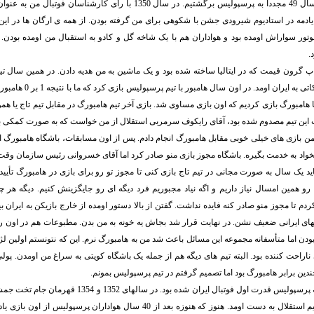
خواستین برین. در سال 49 مجدداً به پرسپولیس برگشتیم. در سال 1350 با رأی کارشن
 یادمه در استادیوم شیرودی جشن با شکوهی برای من گرفته بودن. از همه ی ارگان ها در ا
وتور سواراش اومده بود و هواداران هم با یک شاخه گل و کادو به استقبال من اومده بودن.
.
 گرون قیمت که در ایتالیا ساخته شده بود و یک ماشین به من هدیه دادن. در همین سال تی
انجام سه بازی تدارکاتی به ایران
ا هامبورگ بازی کردیم که اون بازی مساوی شد. بازی آخر تیم هامبورگ در مقابل تیم تاج یا هم
این تیم مصدوم شده بود، آقای رایکوف سرمربی استقلال از من خواست که به صورت کمکی بر
ن بازی های خیلی خوبی مقابل هامبورگ انجام دادم. پس از اون مسابقات، باشگاه هامبورگ اعل
واد به خدمت بگیره. باشگاه مجوز بازی منو صادر کرد اما آقای خسروانی رئیس سازمان وقت
اید یک سال به صورت مجانی در تیم تاج بازی کنی تا مجوز تو رو برای بازی در هامبورگ تأیید 
رو همین امسال نیاز داریم و اگه نیاد مجبوریم فرد دیگه ای رو جایگزینش کنیم. دیگه هر
 تا مجوز منو صادر کنه فایده نداشت. گفتن از بالا دستور اومده از خارج بازیکن به ایران بیا
های ایرانی ضعیف نشن. در نهایت قرار شد بجاش یه خونه به من بدن. مطبوعات هم در اون رو
بودن اما متأسفانه مجموعه این مسائل باعث شد من به هامبورگ نرم. این که نتونستم اولین لژیو
اراحت کننده بود. البته تیم های دیگه هم از جمله یک باشگاه کویتی به سراغ من اومدن. پول
دین برابر هامبورگ بود اما تصمیم گرفتم در تیم پرسپولیس بمونم.
برد تاریخی مقابل تیم استقلال به دست اومد. هنوز که هنوزه بعد از 40 سال هواداران پ