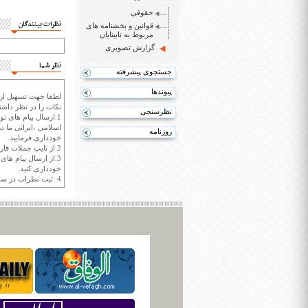
حقوقی
نظرات بینندگان
قوانین و بخشنامه های
مربوط به نابینایان
گزارش تصویری
نظر شما
جستجوی پیشرفته
پیوندها
لطفا جهت تسهیل ارتب
نکات را در نظر داشته
نظرسنجی
1.ارسال پیام های تو
اسلامی ،ایرانی ما در
روزنامه
خودداری فرمایید.
2.از تایپ جملات فارسی با حروف انگلیسی خودداری کنید.
3.از ارسال پیام ها
خودداری کنید.
4. ثبت نظرات در سايت ايران سپيد براي هر نظر حداکثر 400 واژه است.