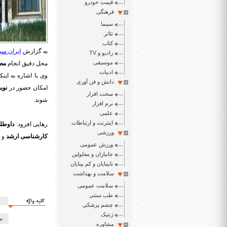
قیمت خودرو
فرهنگی
سینما
تئاتر
کتاب
به گزارش
ایران سپ
رادیو و TV
موسیقی
محل دقیق انجام
مص
ادبیات
دانش و فن آوری
امکان حضور در
نوب
سخت افزار
شوند.
نرم افزار
علمی
اینترنت و ارتباطات
رهایی افزود:
داوطل
ورزشی
کارشناسی ارشد
و 
ورزش عمومی
جانبازان و معلولین
نابینایان و کم بینایان
سلامت و بهداشت
سلامت عمومی
طب سنتی
کلید واژه
چشم پزشکی
ژنتیک
سا
مشاوره