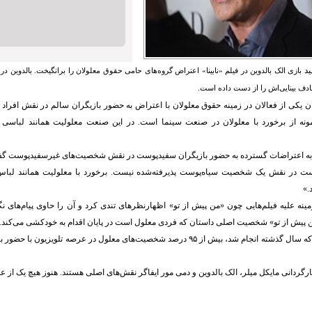
ید
بازی الک بالدوین در فیلم «نابینا» اعتراض گروه‌های حامی حقوق معلولان را برانگیخت. بالدوین در
ادف بینایی‌اش را از دست داده است.
وان یکی از فعالان در زمینه حقوق معلولان با اعتراض به حضور بازیگران سالم در نقش افراد 
 نمونه از برخورد با معلولان در صنعت سینما است. در این صنعت معلولیت همانند لباسی 
اره به اعتراضات گسترده به حضور بازیگران سفیدپوست در نقش شخصیت‌های غیرسفیدپوست گف
ت در نقش یک شخصیت سیاه‌پوست پذیرفته‌شده نیست. برخورد با معلولیت همانند لباس ب
.»
زمینه علیه فیلم‌هایی چون «من پیش از تو» اظهارنظرهای تندی کرد و آن را حاوی پیام‌های ن
ن پیش از تو» شخصیت اصلی داستان که فردی معلول است در پایان اقدام به خودکشی می‌کند.
بر اساس پژوهشی که سال گذشته انجام شد، بیش از ۹۵ درصد شخصیت‌های معلول در عرصه تلویز
 کارگردانی مایکل میلر، الک بالدوین و دمی مور ایفاگر نقش‌های اصلی هستند. هنوز هیچ یک از ع