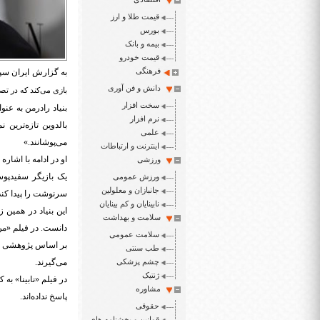
قیمت طلا و ارز
بورس
بیمه و بانک
قیمت خودرو
فرهنگی
به گزارش ایران سپ
دانش و فن آوری
بازی می‌کند که در تص
سخت افزار
بنیاد رادرمن به عن
نرم افزار
بالدوین تازه‌ترین
علمی
می‌پوشانند.»
اینترنت و ارتباطات
او در ادامه با اش
ورزشی
یک بازیگر سفیدپوس
ورزش عمومی
جانبازان و معلولین
سرنوشت را پیدا کند
نابینایان و کم بینایان
این بنیاد در همین 
سلامت و بهداشت
دانست. در فیلم «م
سلامت عمومی
طب سنتی
چشم پزشکی
می‌گیرند.
ژنتیک
در فیلم «نابینا» به
مشاوره
پاسخ نداده‌اند.
حقوقی
قوانین و بخشنامه های