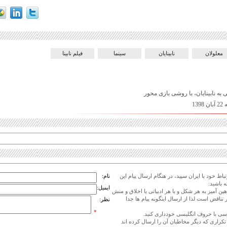
معلولان
نابینایان
سینما
فیلم نابینا
ه نابینایان، با روشی بازی محور
13
اط خود با ایران سپید، در هنگام ارسال پیام این
نام:
 باشید:
ایمیل:
هین آمیز به هر شکل و با هر ادبیاتی با اخلاق و منش
 تناقض است لذا از ارسال اینگونه پیام ها جدا
نظر:
*
ی تکراری که دیگر مخاطبان آن را ارسال کرده اند