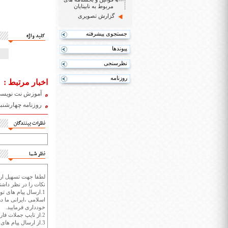
مربوط به نابینایان
گزارش تصویری
جستجوی پیشرفته
کلید واژه
پیوندها
نظرسنجی
روزنامه
اخبار مرتبط :
آموزش نت نویسی ب
روزنامه چهارشنبه 22 آبان 98
نظرات بینندگان
نظر شما
لطفا جهت تسهیل ارتب
نکات را در نظر داشته
1.ارسال پیام های تو
اسلامی ،ایرانی ما در
خودداری فرمایید.
2.از تایپ جملات فارسی با حروف انگلیسی خودداری کنید.
3.از ارسال پیام ها