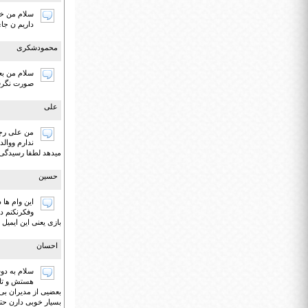
سلام من خا
داریم ن جای
محمودشکری
سلام من بع
صورت نگرفت
علی
میدهد لطفا رسیدگی ن
حسین
وفکرنکنم د
بازی یعنی این ایمی
احسان
هستش و تا ا
بعضیی از مدیران بی
بسیار خوبی دارن حت