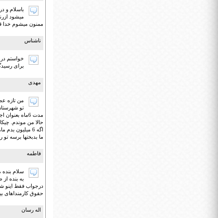
باسلام و د
میشود ازرنج
ممنون میشوم خدا 
ناشناس
خواستم در 
برای رسیدگی
مهدی
من تازه عض
تو شهرستان
ما بدبختها برسه تو 
فاطمه
به بنده از
درجواب فقط اینو شن
حقوق کارمنداهای بی
اله رسان