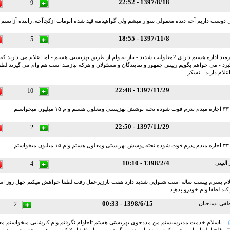
1397/8/18 - 22:52
9
 دوست داریم آخه دنده معمولی سوار میشم ولی گواهینامه قید شده اتومات ازکجاآخه. راننده آژانسم
1397/11/8 - 18:55
5
بنامخدا - کارمند اداره هستم دارای 2معلولیت شدید - نیاز به وام از طریق بهزیستی هستم - اما اعلام می 
رد - می خواهم بگویم رییس جمهور و نمایندگان و مسئولان و هرکه نیازمند است هم وام می گیرند لطفا
اعلام دارید - تشکر
1397/11/29 - 22:48
10
1397/11/29 - 22:50
2
1398/2/4 - 10:10
لتینی
4
لام پسرم بیست ساله است شنوایی شدید دارد هفت بارزیرعمل رفت لطفا خواهش میکنم چهل روز 
ر کند لطفا وام خودرو بدهید
1398/6/15 - 00:33
ی نساجیان
2
باسلام خدمت مدیرسیستم من مددجوی بهزیستی هستم تاحاوام نگرفتم وام کارشایی میخواستم 