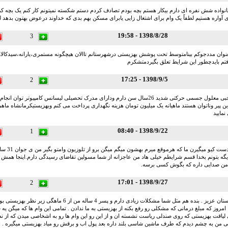
نواده شش نفره ای دارم بیکار هستم بچه بودم تصادف کردم دستم شکسته نمیتونم کار کنم یک بچه کر و
 آواره هستیم لطفاً یک وام برای اشتغال زایی یابرای مسکن بهم بدی که خداوند درعوض بهتون بدهد لطف
1398/8/28 - 19:58
3
نوان مددجوکم بینامتوسط تحت پوشش بهزیستی درشهرستانم تاالان هیچگونه مستمری،یارانه،سیدکالاوب
م بایدچطور این شرایط تعلق بگیردمتشکرم
1398/9/5 - 17:25
2
من علی رجبی معلول جسمی حرکتی شدید 26سال سن دارم ودارای مدرک تحصیلی لیسانس کامپیوتر 
مایید
1398/9/22 - 08:40
1
این وام ها دست 
یگه بتونم بخدا قسم شرایطم خیلی هاد من عاجزانه از شما مسولین تقاضای رسیدگی دارم.اینجا همش ش
ل من صدایی داره که بگوش کسی برسه.
1398/9/27 - 17:01
2
سلام به دوستان عزیز . بنده هم مثل شما مشکلات زیادی دارم و پسر 4 ساله 
مروز که مبلغ درمانی که مشکلی رو رفع بکنه از بهزیستی به ما ندادن . تمامی این وام ها که میگن یه
 لیاقت بهزیستی که روی صندلی ریاست نشسته ان و از این رو این وام ها رو به اشخاصی میدن که از ن
ی من به چشم دیدم که طرف ماشین شاسی بلند داره بعد پول اب و برقش رو میاد بهزیستی میگیره . اقا