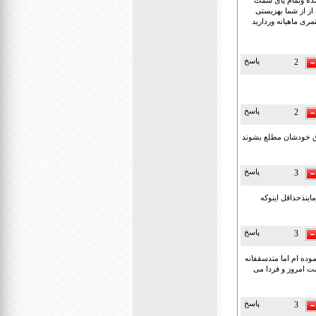
کیست وهمون غده چربی درامده وتمام پای سمت
 ضامن برگردونم خواهشی از از شما بهزیستی
مری ماهیانه وردارید
پاسخ
2
پاسخ
2
وق خودشان مطلع بشوند
پاسخ
3
اینذحداقل اینوکه
پاسخ
3
 نموده ام اما متدسقفانه
بار مراجعه می نمایم می گویند بهت خبر می دیم اکنون نزدیک به 30 سال است امروز و فردا می
پاسخ
3