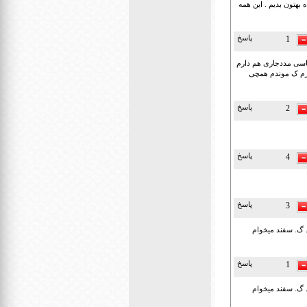
بهتون بدیم . این همه
پاسخ
1
اسی مددجاری هم دارم
ارم ک موندم همچی
پاسخ
2
پاسخ
4
پاسخ
3
 گ. سفند میخوام
پاسخ
1
 گ. سفند میخوام