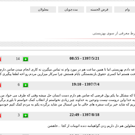
وام
قرض الحسنه
مددجویان
معلولان
شرط معرفی از سوی بهزیستی
1397/5/21 - 08:55
14
96 اراعه دادم بهزیستی اما تا همین ساعت هم در مورد وام نه تماس میگیرن نه کاری انجام میدن ضامن دار
خت هستم اما کسری حقوق بازنشستگی بایام هستش چرا سرکار میزارین مردم رو اخه لطفا پیگیری کن
1397/7/4 - 19:10
6
ا که مشکل ما یکم پول قرضی که ضامن هم دارم دست انسان حل میشه وقتی که طرف می خواد من ام
به خدا واین دروست نیست وتوحین به خداوند چیز زیادی نخواستم از انقلاب کمک خواستم تا باورم برگ
یم که شاید خیر برکت سفره های خالی ما من امسال من شاید برگرده یکم به مردم کمک کنیم خودم
1397/8/18 - 22:49
3
لولین هم دل داریم زدن گواهینامه دنده اتومات از کجا ...خاهشن