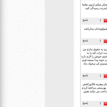
کر میکنم ازتون تقاضا
ینترنت رسیدگی کنید
پاسخ
1
نواووجدان بیدارباشه
پاسخ
1
اری به حقوق ندارم من
ت خراب کنه را به
قراری که از اول گذاشتیم خونش را لازم داره
نبال خونه میگن کمتر از 6الی 7میلیون پول پیش اصلان خونه پیدا نمیشه اونم
شم نمیدونم کی میخواد بداد
پاسخ
1
بت هزینه درمان وهزینه فاکتورکفش
 بهزیستی مراجعه کردم
داخت می نمایند همین
پاسخ
1