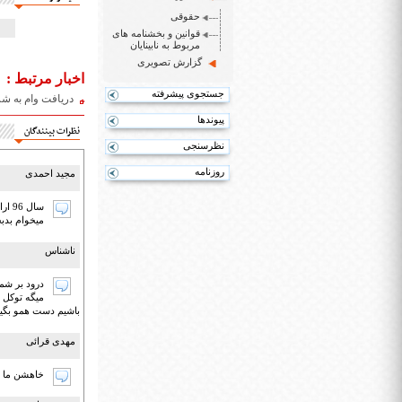
حقوقی
قوانین و بخشنامه های
مربوط به نابینایان
گزارش تصویری
اخبار مرتبط :
جستجوی پیشرفته
دریافت وام به 
پیوندها
نظرات بینندگان
نظرسنجی
روزنامه
مجید احمدی
سال 
میخوام بدب
ناشناس
درود بر شم
میگه توکل 
باشیم دست همو بگیر
مهدی قرائی
خاهشن ما مع