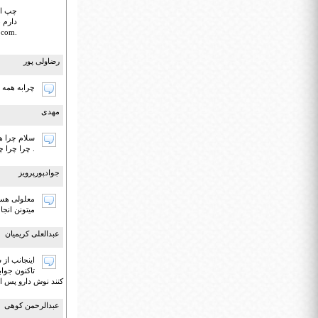
.com شبهای عزیز شفای تمام بیماران ممنون
رضاولی پور
چرابه همه و
مهدی
سلام چرا ه
. چرا چرا چ
جوادپورپرویز
معلولی هستم
میتونن انجا
عبدالعلی کریمیان
کنند نوش دارو پس ا
عبدالرحمن کوهی