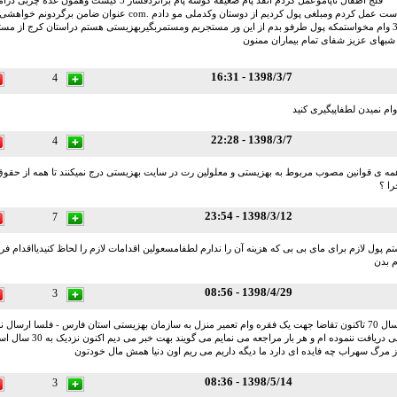
فلج اطفال تاپاموعمل کردم انقد پام ضعیفه گوشه پام براثرذفشار 3 
چپ است عمل کردم ومبلغی پول کردیم از دوستان وکدملی مو دادم .com عنوان
دارم 3 وام مخواستمکه پول طرفو بدم از این ور مستجریم ومستمربگیربهزیستی هستم دراستان کرج از مست
1398/3/7 - 16:31
4
ام نمیدن لطفاپیگیری کنید
1398/3/7 - 22:28
4
مه ی قوانین مصوب مربوط به بهزیستی و معلولین رت در سایت بهزیستی درج نمیکنند تا همه از حق
را ؟
1398/3/12 - 23:54
7
 پول لازم برای مای بی بی که هزینه آن را ندارم لطفامسعولین اقدامات لازم را لحاظ کنیدیااقدام فرم
م بدن
1398/4/29 - 08:56
3
اینجانب از سال 70 تاکنون تقاضا جهت یک فقره وام تعمیر منزل به سازمان بهزیستی استان فارس - فلسا ارسال
تاکنون جوابی دریافت ننموده ام و هر 
ز مرگ سهراب چه فایده ای دارد ما دیگه داریم می ریم اون دنیا همش مال خودتون
1398/5/14 - 08:36
3