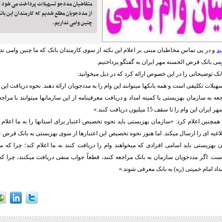
متقاضیان مددجو تسهیلات پرداخت می شود ا
از مددجویان مطلع شدیم که کارمندان این بانک
چنین وامی نداریم.
ید
و در پی تماس مخاطبان مبنی بر اعلام این نکته از سوی کارمندان بانک که ما چنین وامی ن
می بانک قرض الحسنه مهر ایران به گفتگو پرداختیم.
ک توضیحاتی را در این خصوص ارائه کرد که در ذیل میخوانید:
هیلات تکلیفی است و همه بانکها میتوانند این وام را به مددجویان ارائه دهند. نحوه دریافت ای
عه به سازمان بهزیستی یا کمیته امداد و دریافت معرفینامه از این سازمانها میتوانند با مرا
ین وام را تا سقف 15 میلیون دریافت کنند.»
مچنین اعلام کرد: «سازمان بهزیستی باید نحوه تخصیص اعتبار برای استانها را به ما اعلام کن
لاغیه ای را ارسال میکند. اما هنوز نحوه تخصیص این اعتبارها از سوی بهزیستی به بانک قرض ا
بهزیستی باید اسامی افرادی که میخواهند وام را دریافت کنند به ما اعلام کند؛ چرا که 
ت. اگر مددجویان سازمان به بانک مراجعه کنند، قطعاً جواب منفی دریافت میکنند، چرا ک
داد امام خمینی (ره) به بانک معرفی شوند.»