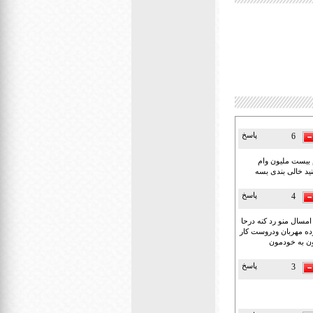
پاسخ
6
م بیست ملیون وام
ید خالی بندی بسه
پاسخ
4
سال منو رد کنه درحا
رده مهربان ودروست کار
ون به خودمون
پاسخ
3