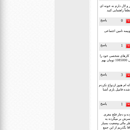
 لال دارم نه خونه ای
اً راهنمایی کنید
پاسخ
0
یمه تامین اجتماعی
پاسخ
1
توان انجام کارهای شخصی خود را
ندارم ووالدین پیر وناتوان هستند ماهیانه یک میلیون تومان هزینه نگهداری پرداخت می کنم وبهزیستیکرمانشاه ماهی 1085000 تومان بهم
پاسخ
3
کیو میگیرن ما که هرموقع میرم بهشون میگم میگن برو از تلوزیون وامتو بگیر من ی جوان 31 ساله ام هنوز ازدواج نکردم
ده فامیل بازی آشنا
پاسخ
1
من از 6 ماهگی زیر نظر بهزیستی بوده و دچار فلج مغزی
 سرش بر میگرده به
ظر مالی وضعیت بسیار
 بگذریم از این جمع