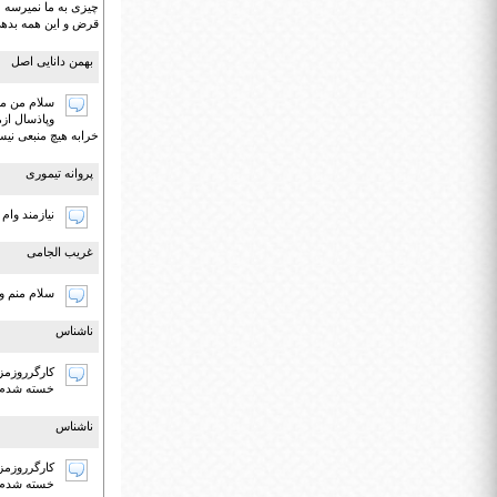
چیزی به ما نمیرسه .
قرض و این همه بدهی دست ای
بهمن دانایی اصل
سلام من مد
وپاذسال از
خرابه هیچ منبعی نی
پروانه تیموری
نیازمند و
غریب الجامی
سلام منم و
ناشناس
کارگرروزمز
خسته شدم ا
ناشناس
کارگرروزمز
خسته شدم ا