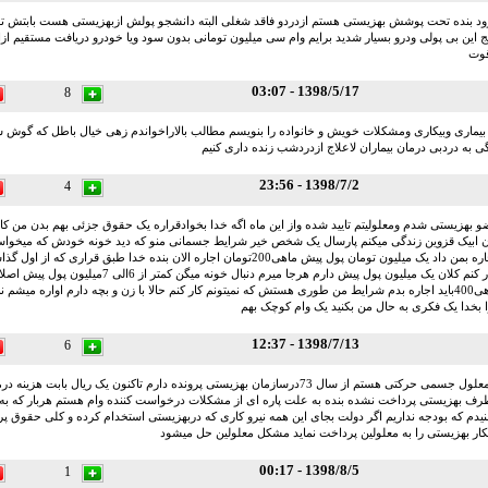
رود بنده تحت پوشش بهزیستی هستم ازدردو فاقد شغلی البته دانشجو پولش ازبهزیستی هست بابتش تش
 این بی پولی ودرو بسیار شدید برایم وام سی میلیون تومانی بدون سود ویا خودرو دریافت مستقیم ازا
قوت
1398/5/17 - 03:07
8
بیماری وبیکاری ومشکلات خویش و خانواده را بنویسم مطالب بالاراخواندم زهی خیال باطل که گوش ش
 به دردبی درمان بیماران لاعلاج ازدردشب زنده داری کنیم
1398/7/2 - 23:56
4
و بهزیستی شدم ومعلولیتم تایید شده واز این ماه اگه خدا بخوادقراره یک حقوق جزئی بهم بدن من ک
 ابیک قزوین زندگی میکنم پارسال یک شخص خیر شرایط جسمانی منو که دید خونه خودش که میخواس
مدت 6ماه بعنوان اجاره بمن داد یک میلیون تومان پول پیش ماهی200تومان اجاره الان بنده خدا طبق 
حالا من موندم. چیکار کنم کلان یک میلیون پول پیش دارم هرجا میرم د
اگه 6 میلیون بدم ماهی400باید اجاره بدم شرایط من طوری هستش که نمیتونم کار کنم حالا با زن و بچه دارم اواره می
را بخدا یک فکری به حال من بکنید یک وام کوچک بهم
1398/7/13 - 12:37
6
سلام بنده معلول جسمی حرکتی هستم از سال 73درسازمان بهزیستی پرونده دارم تاکنون یک ریال با
 طرف بهزیستی پرداخت نشده بنده به علت پاره ای از مشکلات درخواست کننده وام هستم هربار که به
یدم که بودجه نداریم اگر دولت بجای این همه نیرو کاری که دربهزیستی استخدام کرده و کلی حقوق پر
کار بهزیستی را به معلولین پرداخت نماید مشکل معلولین حل میشود
1398/8/5 - 00:17
1