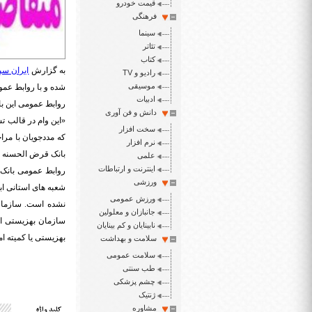
قیمت خودرو
فرهنگی
سینما
تئاتر
کتاب
به گزارش
ایران سپ
رادیو و TV
موسیقی
شده و با روابط عمو
ادبیات
روابط عمومی این بان
دانش و فن آوری
«این وام در قالب تس
سخت افزار
که مددجویان با مراج
نرم افزار
بانک قرض الحسنه مهر ایران ا
علمی
اینترنت و ارتباطات
روابط عمومی بانک ه
ورزشی
شعبه های استانی اب
ورزش عمومی
نشده است. سازمان 
جانبازان و معلولین
سازمان بهزیستی اس
نابینایان و کم بینایان
بهزیستی یا کمیته ام
سلامت و بهداشت
سلامت عمومی
طب سنتی
چشم پزشکی
ژنتیک
مشاوره
کلید واژه