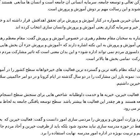
ن تعالی و توسعه جامعه، سرمایه انسانی آن جامعه است و انسان ها منابعی هستند که 
شوند و این رسالت مهم بر دوش آموزش و پرورش است.
 میان خیرین همواره در کنار آموزش و پرورش برای تحقق اهدافش قرار داشته اند و خ
ر خیر و سرمایه گذاری یعنی آموزش و پرورش وانسان سازی انتخاب کرده اند.
اشاره به سخنان مقام معظم رهبری در خصوص آموزش و پرورش گفت: مقام معظم رهب
 آموزش و پرورش به این نکته اشاره دارند که «آموزش و پرورش جزء آن بخش هایی 
دلسوزی مردم نمی تواند اداره شود» و این بدان معنی است که تاثیر مشارکت مردم 
رکت تمامی بخش ها بالاتر است.
یان اینکه نظام یافته ترین و گسترده ترین فعالیت های خیرخواهانه سطح کشور را در آ
 نمونه بارز این مشارکت را در دو سال گذشته در ایام کرونا و در دو امر حاکمیتی س
یرین داشتیم.
ن فعالیت خیرین، خیریه ها و خدمت داوطلبانه شاخص هایی برای سنجش سطح انسجام
ه هستند و هر چقدر این فعالیت ها بیشتر باشد سطح توسعه یافتگی جامعه به لحاظ 
ر می رود.
کرد وزارت آموزش و پرورش را مردمی سازی امور دانست و گفت: فعالیت خیرین که 
 در حوزه مدرسه سازی نباید محدود شود بلکه باید از ظرفیت خیرین و آحاد مردم جام
و تربیت بویژه در اداره امور مدرسه نهایت استفاده را برد.