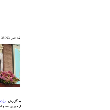
کد خبر: 35003
به گزارش
ایران 
از خیرین عضو ان