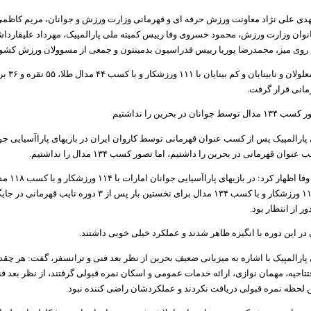
هدی علی نژاد معاونت ورزش حرفه ای و قهرمانی وزارت ورزش و جوانان، مریم کاظ
نوان وزارت ورزش، محمود خسروی وفا رییس کمیته ملی پارالمپیک، مهرداد علیقارد
روی میز، محمدرضا پوریا رییس فدراسیون بدمینتون و جمعی از مسوولان ورزش کشور
کاروان ورزشی معل
رمانی قرار گرفت.
ن در بحرین را نداشتیم
پارالمپیک پس از کسب عنوان قهرمانی توسط کاروان ایران در بازیهای پاراآسیایی جوا
ان قهرمانی در بحرین را داشتیم، اما تصور کسب ۱۳۴ مدال را نداشتیم.
محمود خسروی وفا ا
اما این دوره با ۱۱۱ ورزشکار و با کسب ۱۳۴ مدال برای نخستین بار پس از 
ور از انتظار بود.
در این دوره با انگیزه ظاهر شدند و عملکرد خیلی خوبی داشتند.
ارالمپیک با اشاره به میزبانی ضعیف بحرین از نظر بعد فنی و ترانسفر، گفت: هر چقدر
فتتاحیه، مهمان نوازی، ارائه خدمات عمومی و اسکان نمره قبولی گرفتند، از نظر بعد 
ن لحظه نمره قبولی دریافت نکردند و عملکردشان راضی کننده نبود.