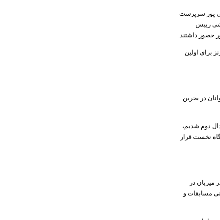
می پور سرپرست
اشی رییس
 حضور داشتند.
ولان و نابینایان و کم بینایان با ۱۱۱ ورزشکار و با کسب ۴۴ مدال طلا، ۵۵ نقره و ۳۶ برنز برای اولین
نان در بحرین
ظهار کرد: در بازیهای پاراآسیایی جوانان امارات با ۱۱۴ ورزشکار و با کسب ۱۱۸ مدال دوم شدیم،
۳ دوره نایب قهرمانی در جایگاه نخست قرار
 میزبان در
فنی مسابقات و