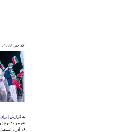
کد خبر: 34888
به گزارش
ایران 
نقره و 
۱۶ آذر با استقبال مسوولان ورزش به کشور بازگشتند.