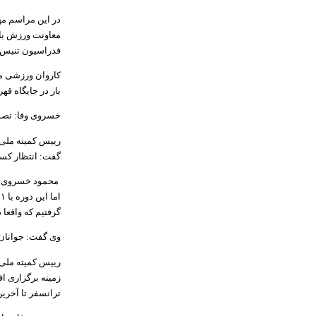
در این مراسم م
معاونت ورزش با
فدراسیون تنیس 
بار در جایگاه قه
خسروی وفا: تصور کسب ۱۳۴ مدال توسط جوانا
رییس کمیته ملی 
گفت: انتظار کسب عنو
گرفتیم که واقعا د
وی گفت: جوانان 
رییس کمیته ملی پ
زمینه برگزاری ا
ترانسفر تا آخری