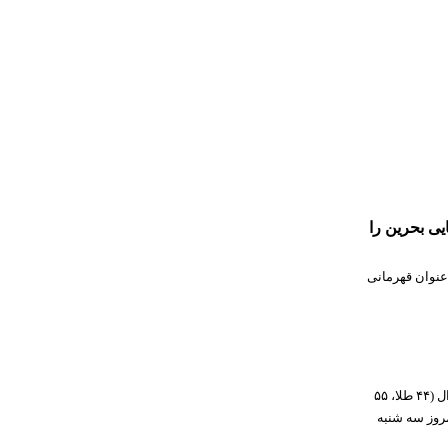
یی بحرین را
عنوان قهرمانی
کاروان ورزشی معلولان، نابینایان و کم بینایان جوان ایران پس از کسب ۱۳۴ مدال (۴۴ طلا، ۵۵
امروز سه شنبه