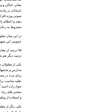
معابر، اماکن و 
نابینایان در پیا
صوتی ویژه افراد 
دهند و اعطای پا
مشروط به رعایت
در این میان معل
عمومی این شهر ب
درصد دیگر هم شر
یکی از معلولان 
مدارس و بخشهای 
برای تردد در مح
نقلیه مناسب برای
جواد زاده احمد 
سختی های زیاد ا
و اسفاده از ویل
یکی دیگر از معلو
پاساژها و خودپر