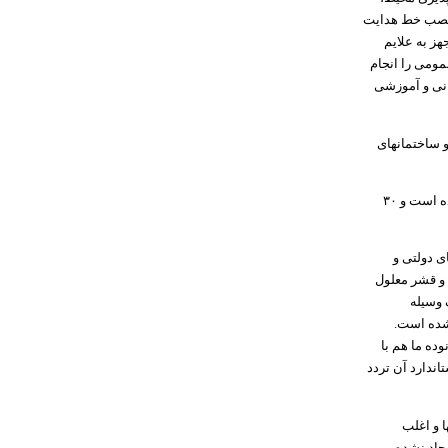
، نصب خط هدایت
هز به علایم
عمومی را انجام
انی و آموزشی
 ساختمانهای
۹۵ درصد از معابر عمومی و بیش از ۷۰ درصد ادارات شهرستان گناباد برای معلولان مناسب سازی نشده‌ است و ۳۰
ی دولتی و
 و قشر معلول
 وسیله
نشده است.
ده ما هم با
ندارد آن تردد
ا و اغلب
جاد نشده