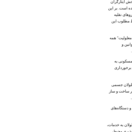
 و بند نهم بخش ایثارگران
ه است. بر این
وهای نقلیه
ط مطلوب این
راد دارای معلولیت" همه
انین و
.
مسکونی به
برخورداری
علولان جسمی
ر ساخت و ساز
تصویب و دستگاه‌های
 ۱۴۰۱ برای دسترسی‌پذیری معلولان به خدمات،
پذیری محیط،