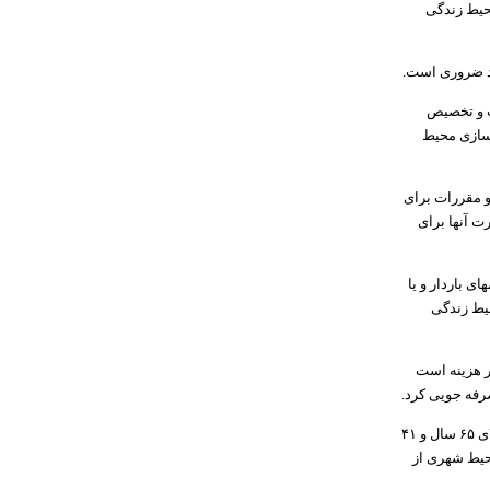
ازی محیط زندگی
اد ضروری است.
ت و تخصیص
‌سازی محیط
و مقررات برای
ت آنها برای
ی باردار و یا
حیط زندگی
ر هزینه است
صرفه جویی کرد.
سفری با اشاره به این که هشت درصد جمعیت گناباد معادل حدود هشت هزار نفر را جمعیت سالمند بالای ۶۵ سال و ۴۱
حیط شهری از