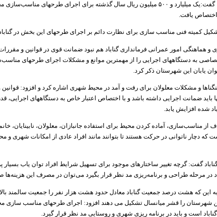
سید کاظم نظام گفت:یک میلیارد و ۵۰۰ میلیون ریال سال گذشته برای اجرای طرحهای مناسب‌س
 اختصاص یافت.
کیل کمیته فنی مناسب سازی برای نظارت دائم بر اجرای طرحهای این بخش در گناب
زی و هماهنگی امور عمرانی فرمانداری گناباد هم نبود ضمانت قوی در قوانین و مقررا
تصاصی به دستگاههای اجرایی را از مهمترین موانع و مشکلات اجرای طرحهای مناسب
وان یابان این شهرستان ذکر کرد.
گناها و مشکلات معلولان برای رفت و آمد در محیط شهری اشاره کرد و افزود: قوانین 
 باید ضمانت اجرایی داشته باشد و با اختصاص اعتبار خاص به دستگاههای اجرایی، قدر
د شده افزایش یابد.
ف از مناسب‌سازی، آماده کردن محیط برای استفاده جانبازان، معلولان، نابینایان، خانمها
 که دچار ناتوانی در حرکت هستند تا بتوانند مانند افراد عادی از امکانات شهری و م
گناباد گفت: گرچه تغییر ساختارهای موجود برای تسهیل شرایط افراد توان یاب بسیار پ
اد در مرحله طراحی و برنامه‌ریزی مد نظر قرار بگیرد می‌توان در مصرف این هزینه‌ها 
 شهرستان را قشر میانسال تشکیل می دهند افزود: اجرای طرحهای مناسب سازی م
اباد است و باید در برنامه ریزی شهری و روستایی مد نظر قرار گیرد.