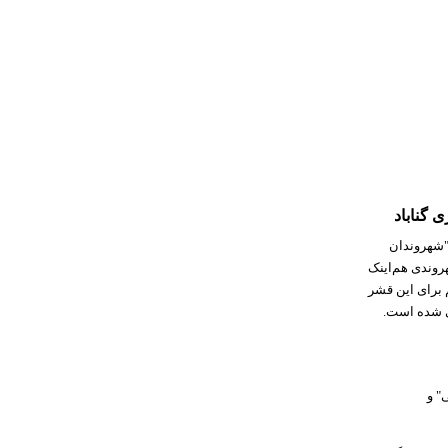
 گناباد
"شهروندان
وندی هم‌اینک
م برای این قشر
ی شده است.
" و