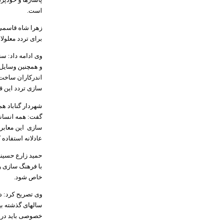
است.
زهرا شاه قاسمی 
برای تردد معلول
وی ادامه داد: س
و همچنین وسایل
اندرکاران ساخت
سازی تردد این ق
شهردار گناباد ه
گفت: همه انسانه
سازی این معابر 
عادلانه استفاده ک
حمید زارع حسینی
با فرهنگ سازی و
خاص شود.
وی تصریح کرد: د
سالهای گذشته بی
خصوصی باید در ای