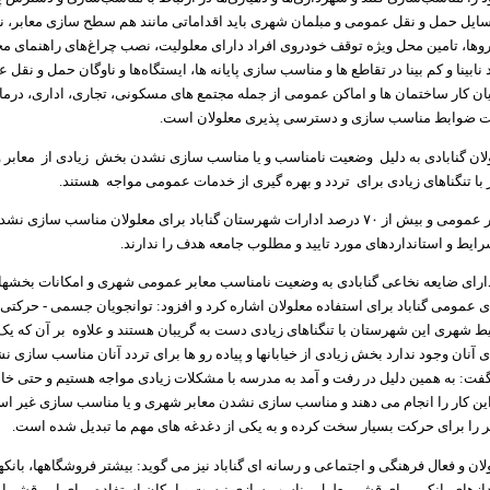
وسایل حمل و نقل عمومی و مبلمان شهری باید اقداماتی مانند هم سطح سازی معابر
ده‌روها، تامین محل ویژه توقف خودروی افراد دارای معلولیت، نصب چراغ‌های راهنمای مج
نابینا و کم بینا در تقاطع ها و مناسب سازی پایانه ها، ایستگاه‌ها و ناوگان حمل و نقل 
یان کار ساختمان ها و اماکن عمومی از جمله مجتمع های مسکونی، تجاری، اداری، درم
 ضوابط مناسب سازی و دسترسی پذیری معلولان است.
ولان گنابادی به دلیل وضعیت نامناسب و یا مناسب سازی نشدن بخش زیادی از معابر و
ا تنگناهای زیادی برای تردد و بهره گیری از خدمات عمومی مواجه هستند.
ایط و استانداردهای مورد تایید و مطلوب جامعه هدف را ندارند.
دارای ضایعه نخاعی گنابادی به وضعیت نامناسب معابر عمومی شهری و امکانات بخشها
عمومی گناباد برای استفاده معلولان اشاره کرد و افزود: توانجویان جسمی - حرکتی
یط شهری این شهرستان با تنگناهای زیادی دست به گریبان هستند و علاوه بر آن که یک
 آنان وجود ندارد بخش زیادی از خیابانها و پیاده رو ها برای تردد آنان مناسب سازی 
گفت: به همین دلیل در رفت و آمد به مدرسه با مشکلات زیادی مواجه هستیم و حتی خانو
ین کار را انجام می دهند و مناسب سازی نشدن معابر شهری و یا مناسب سازی غیر استا
چر را برای حرکت بسیار سخت کرده و به یکی از دغدغه های مهم ما تبدیل شده است.
لان و فعال فرهنگی و اجتماعی و رسانه ای گناباد نیز می گوید: بیشتر فروشگاهها، بانکه
دازهای بانکی برای قشر معلول مناسب سازی نیست و امکان استفاده برای این قشر ای