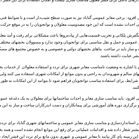
افزود: برخی معابر عمومی گناباد نیز به صورت سطح شیب‌دار است و با ضوابط فنی و
ان احداث نشده است که این خود مصدومیت معلولان و توانجویان را به در موقع حرکت به
نگفرش پلکانی و تخریب قسمت‌هایی از پیاده‌روها باعث مشکلاتی برای رفت و آمد مع
 عمومی و حمل و نقل مناسبی برای توانجویان وجود ندارد و مسوولان بخشهای مختل
 و ساز باید در ساخت بناهای بخشهای دولتی و خصوصی و به خصوص مجتمع های مسک
شر عنایت داشته باشند.
م با اشاره به وضعیت نامناسب معابر شهری برای تردد و استفاده معلولان از خدمات ب
ای سالم و شهروندان به راحتی و بدون موانع از امکانات شهری استفاده می کنند ولی 
شرایط، برای استفاده مناسب توانجویان فراهم شود تا بتوانند از این امکانات به طور
نند.
 افزود: باید مناسب سازی معابر و احداث ساختمانها برای معلولان به یک دغدغه عمو
 برگزاری دوره های آموزشی برای پیمانکاران و دست اندرکاران ساخت و ساز به این 
ر استانداردسازی و مناسب سازی معابر عمومی و ساختمانهای شهری گناباد برای تردد 
شتر شعار داده شد و اقدامات عملیاتی برای رفع این موانع انجام نشده است و همه ب
ن زمینه پای کار بیایند تا معابر عمومی و شهری بدون مانع برای تردد این قشر ایجاد 