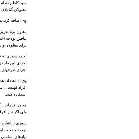
معلولان گنابادی
وی اضافه کرد:تش
معاون برنامه‌ری
نیافتن بودجه اخ
برای معلولان و ت
احمد سفری به تن
اجرای این طرحها
اجرای طرحهای یا
وی ادامه داد: هد
افراد کهنسال است
استفاده کنند.
معاون فرماندار 
ولی اگر نیاز افر
درصد جمعیت این
نیازهای اساسی گن