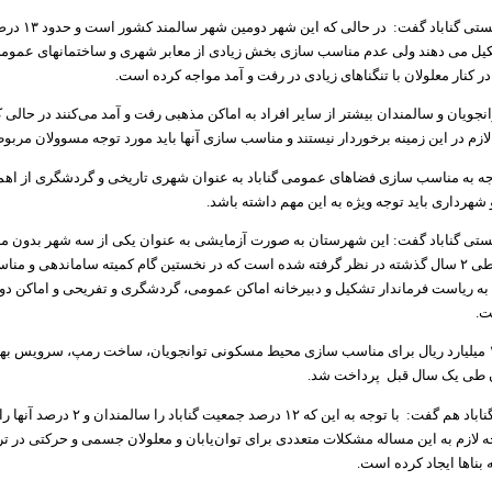
رییس اداره بهزیستی گناب
کیل می دهند ولی عدم مناسب سازی بخش زیادی از معابر شهری و ساختمانهای عمومی
ر کنار معلولان با تنگناهای زیادی در رفت و آمد مواجه کرده است.
انجویان و سالمندان بیشتر از سایر افراد به اماکن مذهبی رفت و آمد می‌کنند در حالی 
لازم در این زمینه برخوردار نیستند و مناسب سازی آنها باید مورد توجه مسوولان مربوط
وجه به مناسب سازی فضاهای عمومی گناباد به عنوان شهری تاریخی و گردشگری از اهم
شهرداری باید توجه ویژه به این مهم داشته باشد.
ستی گناباد گفت: این شهرستان به صورت آزمایشی به عنوان یکی از سه شهر بدون مان
خراسان رضوی طی ۲ سال گذشته در نظر گرفته شده است که در نخستین گام کمیته ساماندهی و م
 ریاست فرماندار تشکیل و دبیرخانه اماکن عمومی، گردشگری و تفریحی و اماکن دو
ت.
آراسته افزود: ۱۷ میلیارد ریال برای مناسب سازی محیط مسکونی توانجویان، ساخت رمپ، سرویس 
 طی یک سال قبل پرداخت شد.
بخشدار مرکزی گناباد هم گفت: با توجه به این که ۱۲
ه لازم به این مساله مشکلات متعددی برای توان‌یابان و معلولان جسمی و حرکتی در ترد
بناها ایجاد کرده است.