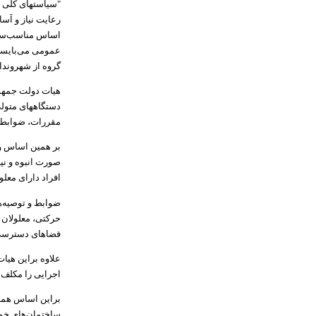
رعایت نیاز و آس
اساس مناسب‌سازی
عمومی می‌بایست
گروه از شهروندان
دستگا­‌ههای متول
مقررات، ضوابط ش
بر همین اساس و
صورت انبوه و نی
افراد دارای معل
ضوابط و توصیه‌
حرکتی، معلولان
فضاهای دسترسی ب
اجرایی را مکلف 
ساختمان‌های خود