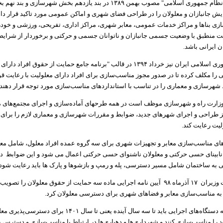
"سیاستهای کلی نظام جمهوری اسلامی" مصوب بهمن ۱۳۸۹ در بند یازدهم بخش شهرسازی
ایش جانبازان و معلولان را در طراحی فضای شهری و اماکن عمومی مورد تاکید قرار داد
 بناها و مراکز خدمات عمومی، معابر شهری، مراکز اداری، تفریحی، ورزشی و خودر
 منطبق با وضعیت جسمی جانبازان و ناتوانان جسمی و حرکتی و برخوردار از شرای
 ایرانی باشد.
هیات دولت جمهوری اسلامی ایران نیز خرداد ۱۳۹۴ در قالب "برنامه جامع حمایت از حقوق اف
ی را مکلف کرده‌ تا در صدور مجوز مناسب‌سازی برای افراد دارای معلولیت با رعایت قو
هرسازی و معماری را در تناسب با استانداردهای مناسب­‌سازی مورد توجه قرار دهند
زارت راه و شهرسازی موظف است در همه طرحهای آماده­‌سازی و اجرای مجتمع­‌های 
ز طراحی و اجرای شهرهای جدید، ضوابط و مقررات شهرسازی و معماری لازم را برای 
ولیت رعایت کند.
های مناسب‌سازی معابر و تجهیزات شهری برای سه گروه عمده افراد معلول، شامل م
 نابینای حسی حرکتی و معلولان ناشنوای حسی حرکتی اعمال می شود و این ضوابط د
ه ساختمان شامل مسیر دسترسی، پله و رمپ و بازشوها و پارک ها باید رعایت شود.
علاوه براین هیات وزیران ۱۷ آذرماه ۹۸ آیین نامه اجرایی ماده سه حمایت از حقوق معلولان را 
به مناسب‌سازی معابر و فضاهای شهری برای دسترسی معلولان کرد.
براین اساس همه دستگاه‌های اجرایی باید تا سه سال آینده یعنی تا سال
 را مناسب‌سازی کنند و شهرداری‌ها و دهیاری‌ها در ارتباط با مناسب‌سازی و دسترس 