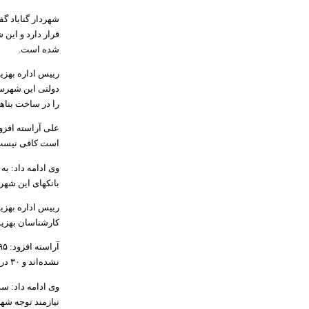
شهردار گناباد گ
قرار دارد و این
شده است.
رییس اداره بهزی
دولتی این شهرست
را در ساخت بناها
علی آراسته افزو
است کافی نیست و
وی ادامه داد: به
بانکهای این شهر
رییس اداره بهزی
کارشناسان بهزیس
نشده‌اند و ۳۰ درصد دیگر هم شرایط و استانداردهای مورد تایید و مطلوب جامعه هدف را ندارند.
وی ادامه داد: سد
نیازمند توجه شه