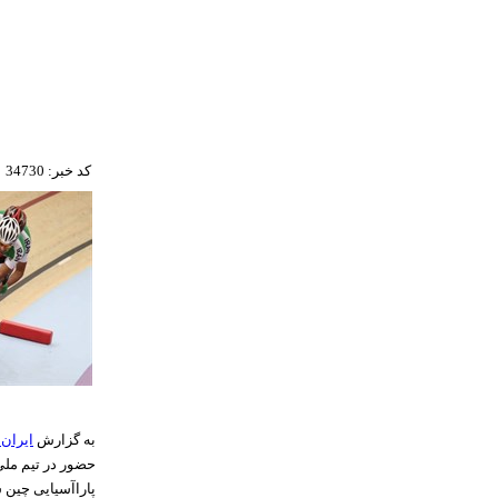
کد خبر: 34730
به گزارش
ایران 
حضور در تیم ملی 
پاراآسیایی چین 