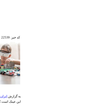
کد خبر: 22539
به گزارش
ایران 
این عینک است که