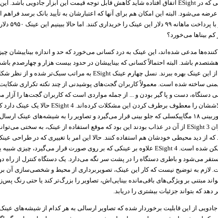
ی که در
ESight
اتفاق افتاده شاید کاهش قابل توجه قیمت این ابزار جادویی باشد. این ع
۵۹۵۰ دلار عرضه می‌شود. البته این امکان هم برای آنها که اعتبارشان به تأیید بانک برسد فراهم
صورت اقساط و با پرداخت ما
کم بینا‌ها می‌خورد؟
ننده‌ها مدعی شده‌اند، این عینک به درد کسانی می‌خورد که حد و اندازه بیناییشان چ
تصدم باشد. البته احتمالاً کسانی که بیناییشان در حدود بیست هزار و چهارصدم باشد
ز این عینک بهره ببرند. نسل چهارم عینک
ESight
به مراتب سبک‌تر شده و از نظر شک
منی ساخته شده است. معمولاً کاربران گجت‌های پوشیدنی از چند نکته تکراری شکایت 
دستگاه، دست و پا گیر بودن و ... از جمله مواردی است که کاربران گجت‌ها را آزار م
اششان را معطوف برطرف کردن این مشکلات کرده‌اند.
ESight 4
حالا یک عینک دارد 
قرار می‌گیرد و دوربینی ۱۸ مگاپیکسلی که جلو بینی قرار می‌گیرد و تصاویر را به شیشه‌های عینک ار
ان
ESight 3
از آن در عذاب بودند این بود که موقع استفاده از عینک، به سختی می‌توانس
که از دید محیطی خودشان هم استفاده کنند. حالا این امر با تغییری که در طراحی عین
مکن شده است.
ESight 4
علاوه بر عینکی که بر روی صورت قرار می‌گیرد، چیزی شبیه ی
تقر می‌شود و باطری دستگاه را در پشت سر نگه می‌دارد. یک دستگاه کنترل از راه دور
 لازم به توضیح نیست که کار این عینک، تصویر‌برداری از محیط و شخصی‌سازی آن برای
اند مبتنی بر ویژگی‌های باقی‌مانده بینایی‌اش، تصاویر را بزرگ‌تر کند یا حتی رنگ پس‌ز
یر دهد که بتواند جزئیات بیشتری را دریابد.
ادویی از این قابلیت برخوردار شده که تصاویر ارسالی به هر کدام از شیشه‌های عینک،