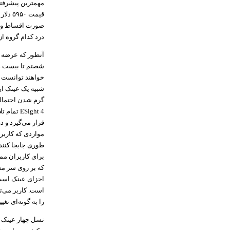
مهمترین پیشرفت
قیمت 
درد کدام گروه از 
آنطور که عرضه ک
شصتم تا بیست هش
خواهند توانست ا
شبیه یک عینک ای
گرم شدن احتمالی 
ESight 4
تمام تل
مواردی که کاربر
طوری جابجا کنند 
برای کاربران م
که بر روی سر مس
اجزای عینک است.
است. کاربر می‌تو
را به گونه‌ای تغی
نسل چهار عینک ج