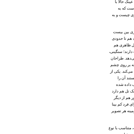
ینک حالا با
 است که به
هانه ۹۹ دلار این عینک را خریداری کنند. اما حالا ببینیم این عینک ۵۹۵۰ دلاری چیست و به
یزی بین بیست
 هم تا حدودی
ل ظاهری هم
دارند؛ سنگینی،
ی‌دهد. طراحان
که بر روی چشم
سال می‌کند. یکی از
تند آن را
ک داده شده
ک تل هم دارد
 هم از دیگر
 فرد کم بینا
مینه هر تصویر
 متناسب با نوع