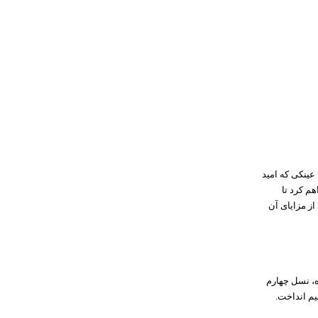
نه از عینک Esight می‌گذرد. عینکی که امید
هم کرد تا
 از مزایای آن
ده، نسل چهارم
یم انداخت.